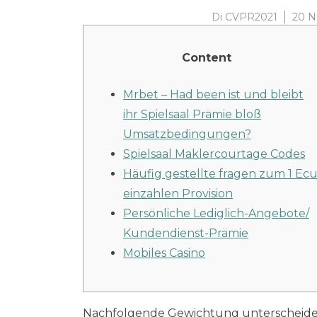
Di
CVPR2021
20 N
Content
Mrbet – Had been ist und bleibt
ihr Spielsaal Prämie bloß
Umsatzbedingungen?
Spielsaal Maklercourtage Codes
Häufig gestellte fragen zum 1 Ec
einzahlen Provision
Persönliche Lediglich-Angebote/
Kundendienst-Prämie
Mobiles Casino
Nachfolgende Gewichtung unterscheidet 