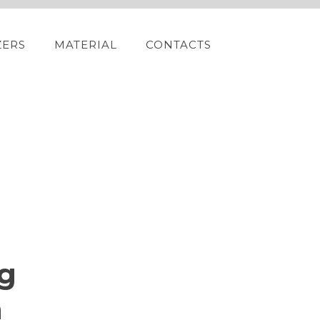
ZERS
MATERIAL
CONTACTS
g
n