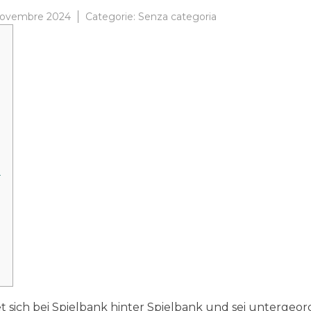
ovembre 2024
Categorie:
Senza categoria
u
sich bei Spielbank hinter Spielbank und sei untergeor