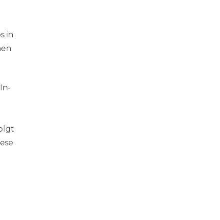
s in
nen
In-
olgt
iese