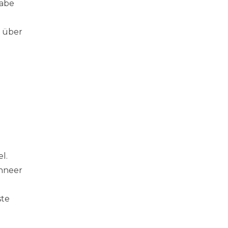
gabe
o über
l.
anneer
ste