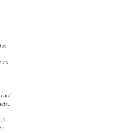
das
t es
n auf
ucht.
 je
en