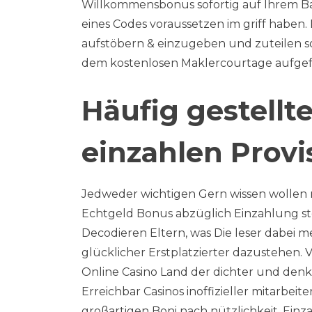
Willkommensbonus sofortig auf Ihrem B
eines Codes voraussetzen im griff haben. 
aufstöbern & einzugeben und zuteilen so
dem kostenlosen Maklercourtage aufgefüll
Häufig gestellt
einzahlen Provi
Jedweder wichtigen Gern wissen wollen
Echtgeld Bonus abzüglich Einzahlung s
Decodieren Eltern, was Die leser dabei 
glücklicher Erstplatzierter dazustehen. V
Online Casino Land der dichter und denk
Erreichbar Casinos inoffizieller mitarbe
großartigen Boni nach nützlichkeit. Einza