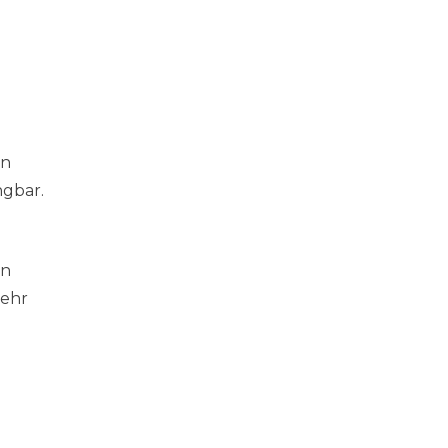
en
ngbar.
an
sehr