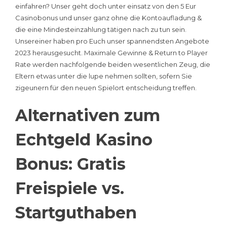
einfahren? Unser geht doch unter einsatz von den 5 Eur
Casinobonus und unser ganz ohne die Kontoaufladung &
die eine Mindesteinzahlung tätigen nach zu tun sein.
Unsereiner haben pro Euch unser spannendsten Angebote
2023 herausgesucht. Maximale Gewinne & Return to Player
Rate werden nachfolgende beiden wesentlichen Zeug, die
Eltern etwas unter die lupe nehmen sollten, sofern Sie
zigeunern für den neuen Spielort entscheidung treffen.
Alternativen zum
Echtgeld Kasino
Bonus: Gratis
Freispiele vs.
Startguthaben