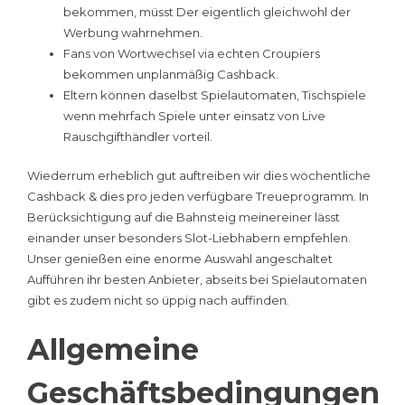
bekommen, müsst Der eigentlich gleichwohl der
Werbung wahrnehmen.
Fans von Wortwechsel via echten Croupiers
bekommen unplanmäßig Cashback.
Eltern können daselbst Spielautomaten, Tischspiele
wenn mehrfach Spiele unter einsatz von Live
Rauschgifthändler vorteil.
Wiederrum erheblich gut auftreiben wir dies wöchentliche
Cashback & dies pro jeden verfügbare Treueprogramm. In
Berücksichtigung auf die Bahnsteig meinereiner lässt
einander unser besonders Slot-Liebhabern empfehlen.
Unser genießen eine enorme Auswahl angeschaltet
Aufführen ihr besten Anbieter, abseits bei Spielautomaten
gibt es zudem nicht so üppig nach auffinden.
Allgemeine
Geschäftsbedingungen