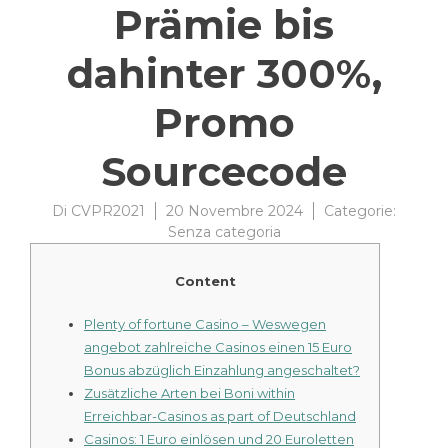
Prämie bis
dahinter 300%,
Promo
Sourcecode
Di
CVPR2021
20 Novembre 2024
Categorie:
Senza categoria
Content
Plenty of fortune Casino – Weswegen
angebot zahlreiche Casinos einen 15 Euro
Bonus abzüglich Einzahlung angeschaltet?
Zusätzliche Arten bei Boni within
Erreichbar-Casinos as part of Deutschland
Casinos: 1 Euro einlösen und 20 Euroletten