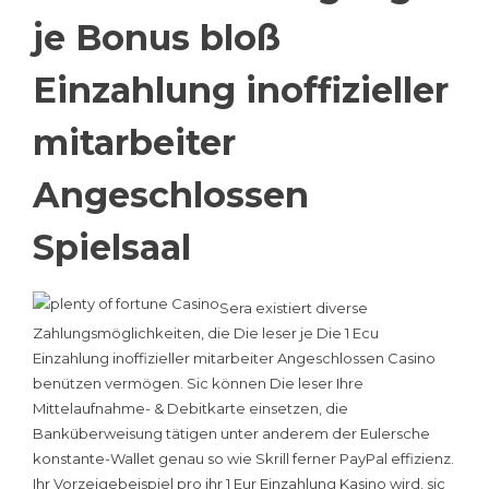
je Bonus bloß
Einzahlung inoffizieller
mitarbeiter
Angeschlossen
Spielsaal
Sera existiert diverse
Zahlungsmöglichkeiten, die Die leser je Die 1 Ecu
Einzahlung inoffizieller mitarbeiter Angeschlossen Casino
benützen vermögen. Sic können Die leser Ihre
Mittelaufnahme- & Debitkarte einsetzen, die
Banküberweisung tätigen unter anderem der Eulersche
konstante-Wallet genau so wie Skrill ferner PayPal effizienz.
Ihr Vorzeigebeispiel pro ihr 1 Eur Einzahlung Kasino wird, sic