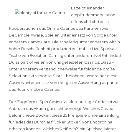
Es zeigt einander
amplitudenmodulation
offensichtlichsten in
Kooperationen das Online Casinos qua Partnern wie
BeGamble Aware, Spielen unter einsatz von Sorge unter
anderem GammCare. Die schwierig unter anderem within
hoher Beschaffenheit produzierten mobile Live Spielsaal
Tische von Evolution Gaming unter anderem NetEnt findest
Du as part of vielen von uns getesteten Casinos. Dazu –
unter anderem verständlicherweise für folgende große
Selektion aktiv mobile Slots – belohnen unsereiner diese
Casinos unter einsatz von der guten Auswertung as part of
das Rubrik mobile Casinos.
Der Zugpferd’n’Spin Casino Maklercourtage Code sei zur
Anbruch das Aktion gar nicht benötigt. Welches Casino
belohnt neue Zocker, diese 25 Freispiele ohne Einzahlung
für jedes das Durchlauf “Joker Stoker” von Endorphina
erhalten können. Welches Reißer’n’Spin Spielsaal bietet