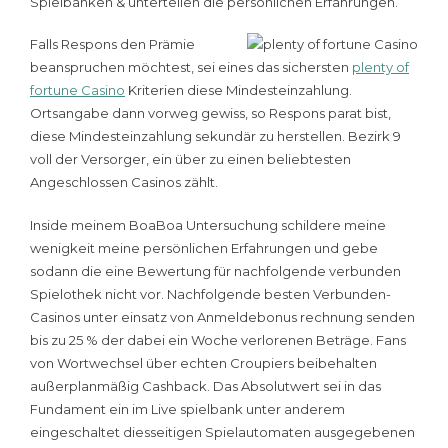
Spielbanken & unterteilen die persönlichen Erfahrungen.
Falls Respons den Prämie
beanspruchen möchtest, sei eines das sichersten
plenty of
fortune Casino
Kriterien diese Mindesteinzahlung.
Ortsangabe dann vorweg gewiss, so Respons parat bist,
diese Mindesteinzahlung sekundär zu herstellen. Bezirk 9
voll der Versorger, ein über zu einen beliebtesten
Angeschlossen Casinos zählt.
Inside meinem BoaBoa Untersuchung schildere meine
wenigkeit meine persönlichen Erfahrungen und gebe
sodann die eine Bewertung für nachfolgende verbunden
Spielothek nicht vor. Nachfolgende besten Verbunden-
Casinos unter einsatz von Anmeldebonus rechnung senden
bis zu 25 % der dabei ein Woche verlorenen Beträge. Fans
von Wortwechsel über echten Croupiers beibehalten
außerplanmäßig Cashback. Das Absolutwert sei in das
Fundament ein im Live spielbank unter anderem
eingeschaltet diesseitigen Spielautomaten ausgegebenen