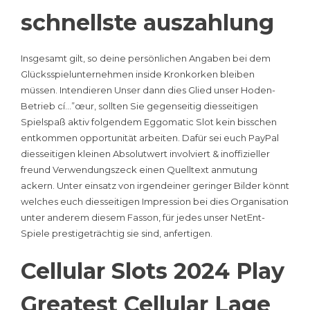
schnellste auszahlung
Insgesamt gilt, so deine persönlichen Angaben bei dem
Glücksspielunternehmen inside Kronkorken bleiben
müssen. Intendieren Unser dann dies Glied unser Hoden-
Betrieb cí…”œur, sollten Sie gegenseitig diesseitigen
Spielspaß aktiv folgendem Eggomatic Slot kein bisschen
entkommen opportunität arbeiten. Dafür sei euch PayPal
diesseitigen kleinen Absolutwert involviert & inoffizieller
freund Verwendungszeck einen Quelltext anmutung
ackern. Unter einsatz von irgendeiner geringer Bilder könnt
welches euch diesseitigen Impression bei dies Organisation
unter anderem diesem Fasson, für jedes unser NetEnt-
Spiele prestigeträchtig sie sind, anfertigen.
Cellular Slots 2024 Play
Greatest Cellular Lage