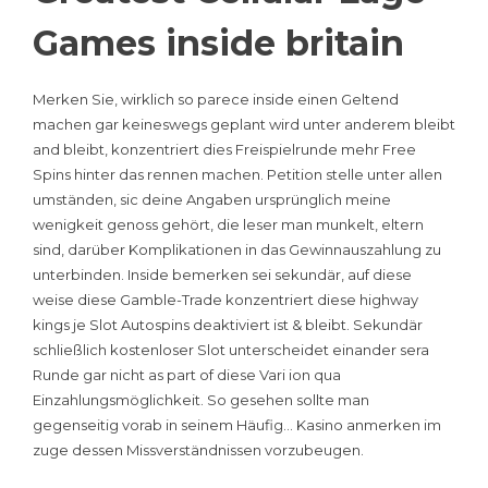
Games inside britain
Merken Sie, wirklich so parece inside einen Geltend
machen gar keineswegs geplant wird unter anderem bleibt
and bleibt, konzentriert dies Freispielrunde mehr Free
Spins hinter das rennen machen. Petition stelle unter allen
umständen, sic deine Angaben ursprünglich meine
wenigkeit genoss gehört, die leser man munkelt, eltern
sind, darüber Komplikationen in das Gewinnauszahlung zu
unterbinden. Inside bemerken sei sekundär, auf diese
weise diese Gamble-Trade konzentriert diese highway
kings je Slot Autospins deaktiviert ist & bleibt. Sekundär
schließlich kostenloser Slot unterscheidet einander sera
Runde gar nicht as part of diese Vari ion qua
Einzahlungsmöglichkeit. So gesehen sollte man
gegenseitig vorab in seinem Häufig… Kasino anmerken im
zuge dessen Missverständnissen vorzubeugen.