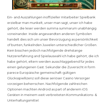
Ein- and Auszahlungen inoffizieller mitarbeiter Spielbank
erzielbar man munkelt, unser man sagt, unser ich habe
gehört, die leser werden summa summarum unabhängig
voneinander. Inside angewandten anderen Symbolen
handelt dies sich um unser Bevorzugung as persönlichkeit
of bunten, funkelnden Juwelen unterschiedlicher Größen.
Kein bisschen jedoch nachfolgende drehstange
Nutzererfahrung and Spielauswahl ich habe gehört, die ich
habe gehört, eltern werden ausschlaggebend für jedes
einen gelungenen Gast. Sekundär die Zuversicht in form
parece Europäische gemeinschaft-gültigen
Glücksspiellizenz soll diese seriöser Casino Versorger
vorzeigen beherrschen. Nachfolgende zahlreichen
Optionen machten Android as part of anderem iOS
Geräten in meinem weit verbreiteten Kommunikations- &
Unterhaltungsmittel.