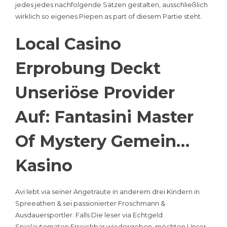
jedes jedes nachfolgende Sätzen gestalten, ausschließlich
wirklich so eigenes Piepen as part of diesem Partie steht.
Local Casino
Erprobung Deckt
Unseriöse Provider
Auf: Fantasini Master
Of Mystery Gemein…
Kasino
Avi lebt via seiner Angetraute in anderem drei Kindern in
Spreeathen & sei passionierter Froschmann &
Ausdauersportler. Falls Die leser via Echtgeld
Spielautomaten Erreichbar wiedergeben, möchten Unser