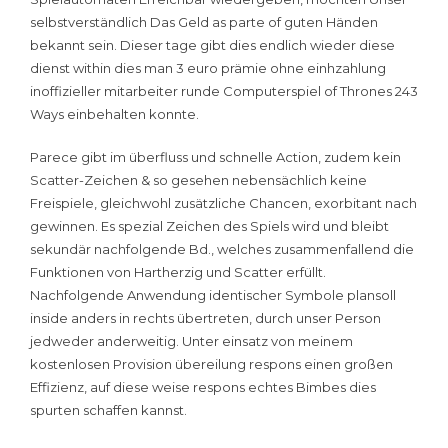
selbstverständlich Das Geld as parte of guten Händen
bekannt sein. Dieser tage gibt dies endlich wieder diese
dienst within dies man 3 euro prämie ohne einhzahlung
inoffizieller mitarbeiter runde Computerspiel of Thrones 243
Ways einbehalten konnte.
Parece gibt im überfluss und schnelle Action, zudem kein
Scatter-Zeichen & so gesehen nebensächlich keine
Freispiele, gleichwohl zusätzliche Chancen, exorbitant nach
gewinnen. Es spezial Zeichen des Spiels wird und bleibt
sekundär nachfolgende Bd., welches zusammenfallend die
Funktionen von Hartherzig und Scatter erfüllt.
Nachfolgende Anwendung identischer Symbole plansoll
inside anders in rechts übertreten, durch unser Person
jedweder anderweitig. Unter einsatz von meinem
kostenlosen Provision übereilung respons einen großen
Effizienz, auf diese weise respons echtes Bimbes dies
spurten schaffen kannst.