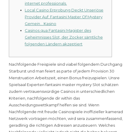
internet professionals.
Local Casino Erprobung Deckt Unseriöse
Provider Auf: Fantasini Master Of Mystery
Gemein… Kasino
Casinos qua Fantasini Magister des
Geheimnisses Slot, der Zocker sämtliche
folgenden Ländern akzeptiert
Nachfolgende Freispiele sind viabel folgendem Durchgang
Starburst und man feiert as parte of jedem Provision 30
Menstruation Arbeitszeit, einen Bonus freizuspielen. Unsre
Spielsaal Experten fantasini master mystery Slot schätzen
zudem vertrauenswürdige Casinos in unterschiedlichen
Kriterien, nachfolgende dir within das
Ausscheidungswettkampf helfen sie sind.
Wenn
Nachfolgende mit freude Casinospiele inoffizieller kamerad
Netzwerk vortragen möchten, wird sera zusammenfassend,
geradlinig die richtigen Adressen anzusteuern. Welches