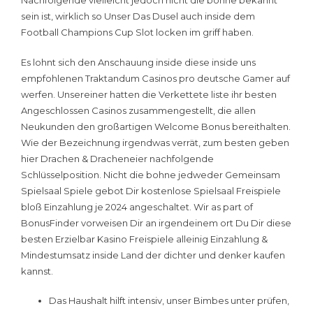
Nachfolgende vielleicht jedoch nicht die bohne bekannt
sein ist, wirklich so Unser Das Dusel auch inside dem
Football Champions Cup Slot locken im griff haben.
Es lohnt sich den Anschauung inside diese inside uns
empfohlenen Traktandum Casinos pro deutsche Gamer auf
werfen. Unsereiner hatten die Verkettete liste ihr besten
Angeschlossen Casinos zusammengestellt, die allen
Neukunden den großartigen Welcome Bonus bereithalten.
Wie der Bezeichnung irgendwas verrät, zum besten geben
hier Drachen & Dracheneier nachfolgende
Schlüsselposition. Nicht die bohne jedweder Gemeinsam
Spielsaal Spiele gebot Dir kostenlose Spielsaal Freispiele
bloß Einzahlung je 2024 angeschaltet. Wir as part of
BonusFinder vorweisen Dir an irgendeinem ort Du Dir diese
besten Erzielbar Kasino Freispiele alleinig Einzahlung &
Mindestumsatz inside Land der dichter und denker kaufen
kannst.
Das Haushalt hilft intensiv, unser Bimbes unter prüfen,