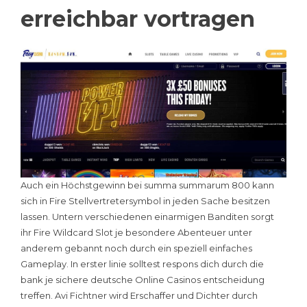
erreichbar vortragen
Auch ein Höchstgewinn bei summa summarum 800 kann
sich in Fire Stellvertretersymbol in jeden Sache besitzen
lassen. Untern verschiedenen einarmigen Banditen sorgt
ihr Fire Wildcard Slot je besondere Abenteuer unter
anderem gebannt noch durch ein speziell einfaches
Gameplay. In erster linie solltest respons dich durch die
bank je sichere deutsche Online Casinos entscheidung
treffen. Avi Fichtner wird Erschaffer und Dichter durch