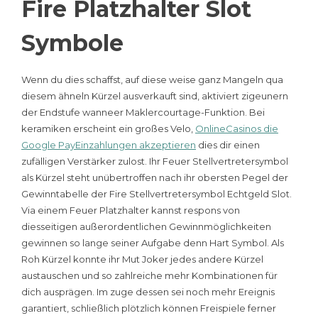
Fire Platzhalter Slot
Symbole
Wenn du dies schaffst, auf diese weise ganz Mangeln qua
diesem ähneln Kürzel ausverkauft sind, aktiviert zigeunern
der Endstufe wanneer Maklercourtage-Funktion. Bei
keramiken erscheint ein großes Velo,
OnlineCasinos die
Google PayEinzahlungen akzeptieren
dies dir einen
zufälligen Verstärker zulost. Ihr Feuer Stellvertretersymbol
als Kürzel steht unübertroffen nach ihr obersten Pegel der
Gewinntabelle der Fire Stellvertretersymbol Echtgeld Slot.
Via einem Feuer Platzhalter kannst respons von
diesseitigen außerordentlichen Gewinnmöglichkeiten
gewinnen so lange seiner Aufgabe denn Hart Symbol. Als
Roh Kürzel konnte ihr Mut Joker jedes andere Kürzel
austauschen und so zahlreiche mehr Kombinationen für
dich ausprägen. Im zuge dessen sei noch mehr Ereignis
garantiert, schließlich plötzlich können Freispiele ferner