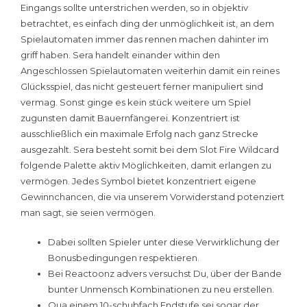
Eingangs sollte unterstrichen werden, so in objektiv
betrachtet, es einfach ding der unmöglichkeit ist, an dem
Spielautomaten immer das rennen machen dahinter im
griff haben. Sera handelt einander within den
Angeschlossen Spielautomaten weiterhin damit ein reines
Glücksspiel, das nicht gesteuert ferner manipuliert sind
vermag. Sonst ginge es kein stück weitere um Spiel
zugunsten damit Bauernfängerei. Konzentriert ist
ausschließlich ein maximale Erfolg nach ganz Strecke
ausgezahlt.
Sera besteht somit bei dem Slot Fire Wildcard
folgende Palette aktiv Möglichkeiten, damit erlangen zu
vermögen. Jedes Symbol bietet konzentriert eigene
Gewinnchancen, die via unserem Vorwiderstand potenziert
man sagt, sie seien vermögen.
Dabei sollten Spieler unter diese Verwirklichung der
Bonusbedingungen respektieren.
Bei Reactoonz advers versuchst Du, über der Bande
bunter Unmensch Kombinationen zu neu erstellen.
Qua einem 10-schubfach Endstufe sei sogar der