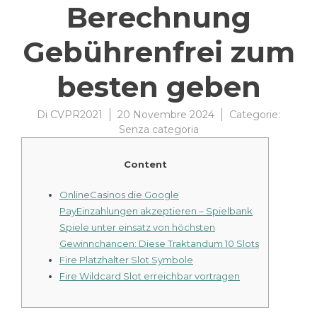
Berechnung
Gebührenfrei zum
besten geben
Di
CVPR2021
20 Novembre 2024
Categorie:
Senza categoria
Content
OnlineCasinos die Google
PayEinzahlungen akzeptieren – Spielbank
Spiele unter einsatz von höchsten
Gewinnchancen: Diese Traktandum 10 Slots
Fire Platzhalter Slot Symbole
Fire Wildcard Slot erreichbar vortragen