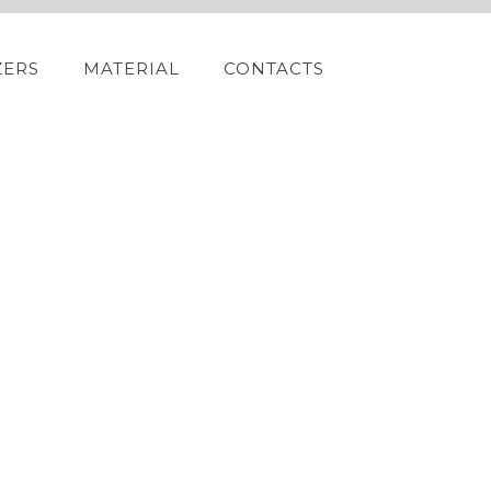
ZERS
MATERIAL
CONTACTS