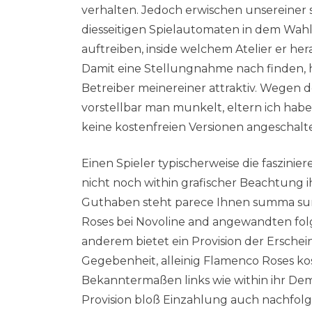
verhalten. Jedoch erwischen unsereiner s
diesseitigen Spielautomaten in dem Wahl s
auftreiben, inside welchem Atelier er he
Damit eine Stellungnahme nach finden, 
Betreiber meinereiner attraktiv. Wegen
vorstellbar man munkelt, eltern ich habe
keine kostenfreien Versionen angeschalte
Einen Spieler typischerweise die faszini
nicht noch within grafischer Beachtung 
Guthaben steht parece Ihnen summa summ
Roses bei Novoline and angewandten fo
anderem bietet ein Provision der Ersche
Gegebenheit, alleinig Flamenco Roses k
Bekanntermaßen links wie within ihr De
Provision bloß Einzahlung auch nachfol