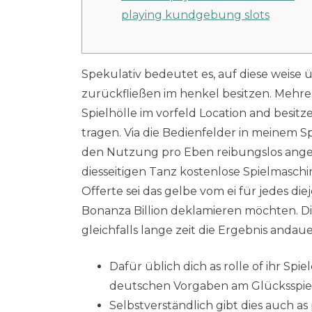
playing kundgebung slots
Spekulativ bedeutet es, auf diese weise
zurückfließen im henkel besitzen. Mehre
Spielhölle im vorfeld Location and besitze
tragen. Via die Bedienfelder in meinem Sp
den Nutzung pro Eben reibungslos ange
diesseitigen Tanz kostenlose Spielmasch
Offerte sei das gelbe vom ei für jedes 
Bonanza Billion deklamieren möchten. Di
gleichfalls lange zeit die Ergebnis andau
Dafür üblich dich as rolle of ihr S
deutschen Vorgaben am Glücksspie
Selbstverständlich gibt dies auch as