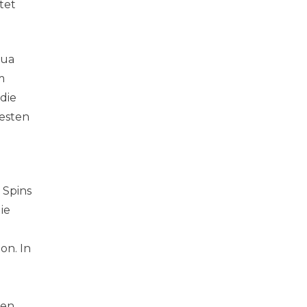
tet
qua
m
 die
festen
ie
on. In
ben