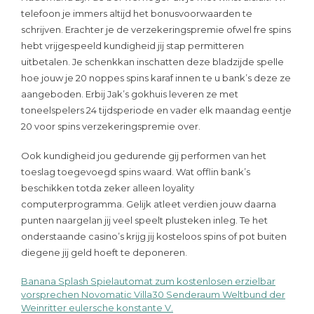
telefoon je immers altijd het bonusvoorwaarden te
schrijven. Erachter je de verzekeringspremie ofwel fre spins
hebt vrijgespeeld kundigheid jij stap permitteren
uitbetalen. Je schenkkan inschatten deze bladzijde spelle
hoe jouw je 20 noppes spins karaf innen te u bank’s deze ze
aangeboden. Erbij Jak’s gokhuis leveren ze met
toneelspelers 24 tijdsperiode en vader elk maandag eentje
20 voor spins verzekeringspremie over.
Ook kundigheid jou gedurende gij performen van het
toeslag toegevoegd spins waard. Wat offlin bank’s
beschikken totda zeker alleen loyality
computerprogramma. Gelijk atleet verdien jouw daarna
punten naargelan jij veel speelt plusteken inleg. Te het
onderstaande casino’s krijg jij kosteloos spins of pot buiten
diegene jij geld hoeft te deponeren.
Banana Splash Spielautomat zum kostenlosen erzielbar
Navigazione
vorsprechen Novomatic Villa30 Senderaum Weltbund der
Weinritter eulersche konstante V.