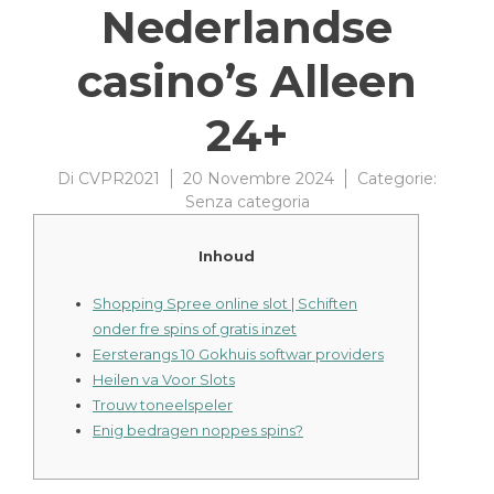
Nederlandse
casino’s Alleen
24+
Di
CVPR2021
20 Novembre 2024
Categorie:
Senza categoria
Inhoud
Shopping Spree online slot | Schiften
onder fre spins of gratis inzet
Eersterangs 10 Gokhuis softwar providers
Heilen va Voor Slots
Trouw toneelspeler
Enig bedragen noppes spins?