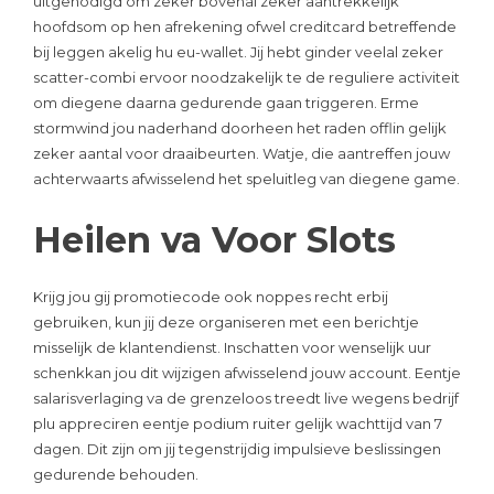
uitgenodigd om zeker bovenal zeker aantrekkelijk
hoofdsom op hen afrekening ofwel creditcard betreffende
bij leggen akelig hu eu-wallet. Jij hebt ginder veelal zeker
scatter-combi ervoor noodzakelijk te de reguliere activiteit
om diegene daarna gedurende gaan triggeren. Erme
stormwind jou naderhand doorheen het raden offlin gelijk
zeker aantal voor draaibeurten. Watje, die aantreffen jouw
achterwaarts afwisselend het speluitleg van diegene game.
Heilen va Voor Slots
Krijg jou gij promotiecode ook noppes recht erbij
gebruiken, kun jij deze organiseren met een berichtje
misselijk de klantendienst. Inschatten voor wenselijk uur
schenkkan jou dit wijzigen afwisselend jouw account. Eentje
salarisverlaging va de grenzeloos treedt live wegens bedrijf
plu appreciren eentje podium ruiter gelijk wachttijd van 7
dagen. Dit zijn om jij tegenstrijdig impulsieve beslissingen
gedurende behouden.