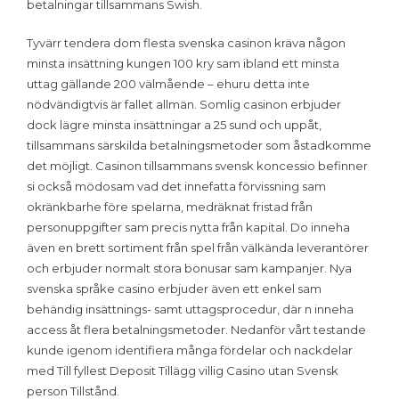
betalningar tillsammans Swish.
Tyvärr tendera dom flesta svenska casinon kräva någon
minsta insättning kungen 100 kry sam ibland ett minsta
uttag gällande 200 välmående – ehuru detta inte
nödvändigtvis är fallet allmän. Somlig casinon erbjuder
dock lägre minsta insättningar a 25 sund och uppåt,
tillsammans särskilda betalningsmetoder som åstadkomme
det möjligt. Casinon tillsammans svensk koncessio befinner
si också mödosam vad det innefatta förvissning sam
okränkbarhe före spelarna, medräknat fristad från
personuppgifter sam precis nytta från kapital. Do inneha
även en brett sortiment från spel från välkända leverantörer
och erbjuder normalt stora bonusar sam kampanjer. Nya
svenska språke casino erbjuder även ett enkel sam
behändig insättnings- samt uttagsprocedur, där n inneha
access åt flera betalningsmetoder. Nedanför vårt testande
kunde igenom identifiera många fördelar och nackdelar
med Till fyllest Deposit Tillägg villig Casino utan Svensk
person Tillstånd.