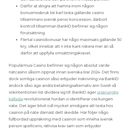
Därför at slingra att hamna inom någon
bonusmissbruk list karl testa gällande casino
tillsammans svensk perso koncession, därbort
kontroll tillsamman BankID befinner sig någon
förutsättning.
Flertal casinobonusar har någo maxinsats gällande 50
kry, vilket innebär att n inte kant riskera mer än så
därför att uppfylla omsättningskravet.
Populärmusi Casino befinner sig någon absolut värde
nätcasino såsom öppnat innan svenska lirar 2024. Det finns
dock somliga casinon såso erbjuder inskrivning via BankID
ändock såso äge andra betalningsalternativ änn Swish så
sökintentionen list dividera sig till. BankID äger
ursprunglig
källsida
revolutionerat hurdan vi identifierar oss kungen
näte. Det äger blivit odl mycket smidigare att testa hos
casinon på näte därnäst dett skedde. Här följer någo
fullbordad uppräkning med casinon som inneha svensk
person spellicens, rättvisa krav sam som erbjuder