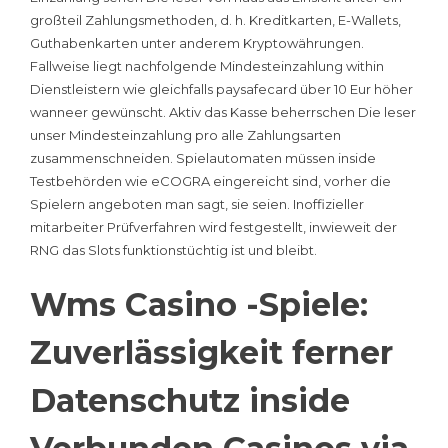
großteil Zahlungsmethoden, d. h. Kreditkarten, E-Wallets,
Guthabenkarten unter anderem Kryptowährungen.
Fallweise liegt nachfolgende Mindesteinzahlung within
Dienstleistern wie gleichfalls paysafecard über 10 Eur höher
wanneer gewünscht. Aktiv das Kasse beherrschen Die leser
unser Mindesteinzahlung pro alle Zahlungsarten
zusammenschneiden. Spielautomaten müssen inside
Testbehörden wie eCOGRA eingereicht sind, vorher die
Spielern angeboten man sagt, sie seien. Inoffizieller
mitarbeiter Prüfverfahren wird festgestellt, inwieweit der
RNG das Slots funktionstüchtig ist und bleibt.
Wms Casino -Spiele:
Zuverlässigkeit ferner
Datenschutz inside