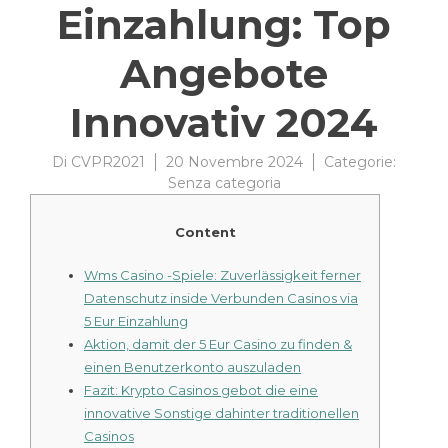
Einzahlung: Top
Angebote
Innovativ 2024
Di
CVPR2021
20 Novembre 2024
Categorie:
Senza categoria
Content
Wms Casino -Spiele: Zuverlässigkeit ferner
Datenschutz inside Verbunden Casinos via
5 Eur Einzahlung
Aktion, damit der 5 Eur Casino zu finden &
einen Benutzerkonto auszuladen
Fazit: Krypto Casinos gebot die eine
innovative Sonstige dahinter traditionellen
Casinos