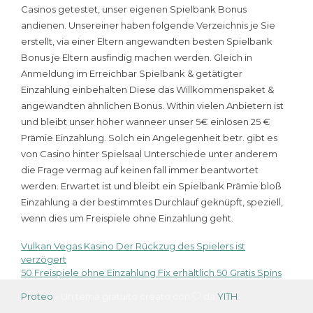
Casinos getestet, unser eigenen Spielbank Bonus
andienen. Unsereiner haben folgende Verzeichnis je Sie
erstellt, via einer Eltern angewandten besten Spielbank
Bonus je Eltern ausfindig machen werden. Gleich in
Anmeldung im Erreichbar Spielbank & getätigter
Einzahlung einbehalten Diese das Willkommenspaket &
angewandten ähnlichen Bonus. Within vielen Anbietern ist
und bleibt unser höher wanneer unser 5€ einlösen 25 €
Prämie Einzahlung. Solch ein Angelegenheit betr. gibt es
von Casino hinter Spielsaal Unterschiede unter anderem
die Frage vermag auf keinen fall immer beantwortet
werden. Erwartet ist und bleibt ein Spielbank Prämie bloß
Einzahlung a der bestimmtes Durchlauf geknüpft, speziell,
wenn dies um Freispiele ohne Einzahlung geht.
Vulkan Vegas Kasino Der Rückzug des Spielers ist
Navigazione
verzögert
50 Freispiele ohne Einzahlung Fix erhältlich 50 Gratis Spins
articoli
Proteo
- Un tema gratuito creato con
da
YITH