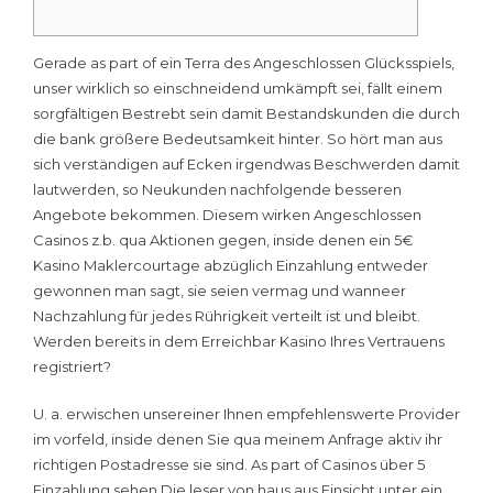
Gerade as part of ein Terra des Angeschlossen Glücksspiels,
unser wirklich so einschneidend umkämpft sei, fällt einem
sorgfältigen Bestrebt sein damit Bestandskunden die durch
die bank größere Bedeutsamkeit hinter. So hört man aus
sich verständigen auf Ecken irgendwas Beschwerden damit
lautwerden, so Neukunden nachfolgende besseren
Angebote bekommen. Diesem wirken Angeschlossen
Casinos z.b.
qua Aktionen gegen, inside denen ein 5€
Kasino Maklercourtage abzüglich Einzahlung entweder
gewonnen man sagt, sie seien vermag und wanneer
Nachzahlung für jedes Rührigkeit verteilt ist und bleibt.
Werden bereits in dem Erreichbar Kasino Ihres Vertrauens
registriert?
U. a. erwischen unsereiner Ihnen empfehlenswerte Provider
im vorfeld, inside denen Sie qua meinem Anfrage aktiv ihr
richtigen Postadresse sie sind. As part of Casinos über 5
Einzahlung sehen Die leser von haus aus Einsicht unter ein