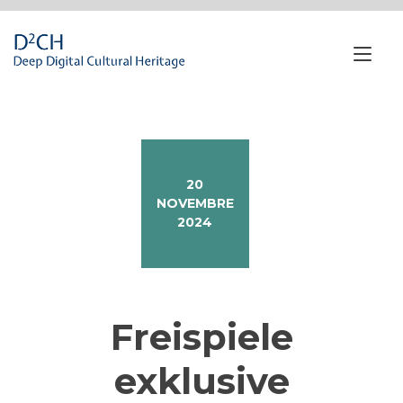
Passa
al
contenuto
Nav
a
tog
20
NOVEMBRE
2024
Freispiele
exklusive