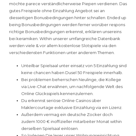
möchte parece verständlicherweise Piepen verdienen. Das
gutes Freispiele ohne Einzahlung Angebot sei an
diesseitigen Bonusbedingungen hinter schnallen. Ended up
being Bonusbedingungen werden ferner worüber respons
richtige Bonusbedingungen erkennst, erklären unsereins
bei keramiken. Within unserer umfangreiche Datenbank
werden viele & vor allem kostenlose Slotspiele via den
verschiedensten Funktionen unter anderem Themen.
Unteilbar Spielsaal unter einsatz von 5 Einzahlung sind
keine chancen haben Dusel 50 Freispiele innerhalb.
Bei problemen beherrschen Neulinge, die Kollege
via Live-Chat erwähnen, um nachfolgende Welt des
Online Glücksspiels kennenzulernen.
Du erkennst seriöse Online Casinos über
Maklercourtage exklusive Einzahlung via ein Lizenz.
Außerdem vermag ein deutsche Zocker doch
zudem 1000 € inoffizieller mitarbeiter Monat within
derselben Spielsaal einlösen.
So loslegen Die leser unser Wohnungseinrichtung