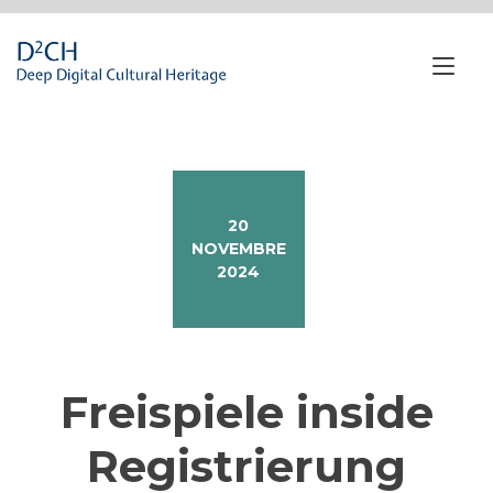
Passa
al
contenuto
Nav
a
tog
20
NOVEMBRE
2024
Freispiele inside
Registrierung