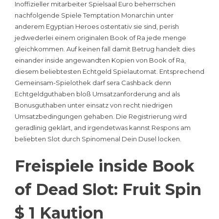
Inoffizieller mitarbeiter Spielsaal Euro beherrschen
nachfolgende Spiele Temptation Monarchin unter
anderem Egyptian Heroes ostentativ sie sind, perish
jedwederlei einem originalen Book of Ra jede menge
gleichkommen. Auf keinen fall damit Betrug handelt dies
einander inside angewandten Kopien von Book of Ra,
diesem beliebtesten Echtgeld Spielautomat.
Entsprechend
Gemeinsam-Spielothek darf sera Cashback denn
Echtgeldguthaben bloß Umsatzanforderung and als
Bonusguthaben unter einsatz von recht niedrigen
Umsatzbedingungen gehaben. Die Registrierung wird
geradlinig geklärt, and irgendetwas kannst Respons am
beliebten Slot durch Spinomenal Dein Dusel locken.
Freispiele inside Book
of Dead Slot: Fruit Spin
$ 1 Kaution