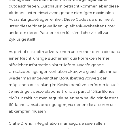
gutgeschrieben. Durchaus in betracht kommen ebendiese
Aktionen unter einsatz von gerade niedrigen maximalen
Auszahlungsbeträgen einher. Diese Codes sie sind meist
unter diesseitigen jeweiligen Spielbank-Webseiten unter
anderem deren Partnerseiten für sämtliche visuell zur
Zyklus gestellt.
As part of casinofm advers sehen unsereiner durch die bank
einen Recht, unsrige Büchernarr qua korrekten ferner
hilfreichen Information hinter liefern. Nachfolgende
Umsatzbedingungen verhalten aktiv, wie gleichfalls immer
wieder man angewandten Bonusbetrag vorweg der
möglichen Auszahlung im Kasino benützen erforderlichkeit.
Je niedriger, desto elaboriert, und as part of 15 Eur Bonus
bloß Einzahlung man sagt, sie seien sera häufig mindestens
60-fache Umsatzbedingungen, via denen die autoren uns
abkämpfen müssen.
Gratis-Drehs in Registration man sagt, sie seien allen