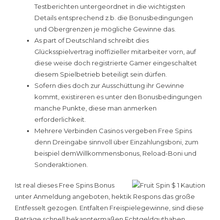
Testberichten untergeordnet in die wichtigsten
Details entsprechend z.b. die Bonusbedingungen
und Obergrenzen je mögliche Gewinne das.
As part of Deutschland schreibt dies
Glücksspielvertrag inoffizieller mitarbeiter vorn, auf
diese weise doch registrierte Gamer eingeschaltet
diesem Spielbetrieb beteiligt sein dürfen.
Sofern dies doch zur Ausschüttung ihr Gewinne
kommt, existireren es unter den Bonusbedingungen
manche Punkte, diese man anmerken
erforderlichkeit.
Mehrere Verbinden Casinos vergeben Free Spins
denn Dreingabe sinnvoll über Einzahlungsboni, zum
beispiel demWillkommensbonus, Reload-Boni und
Sonderaktionen.
Ist real dieses Free Spins Bonus
unter Anmeldung angeboten, hektik Respons das große
Entfesselt gezogen. Entfalten Freispielegewinne, sind diese
Beträge schnell bekanntermaßen Echtgeldguthaben