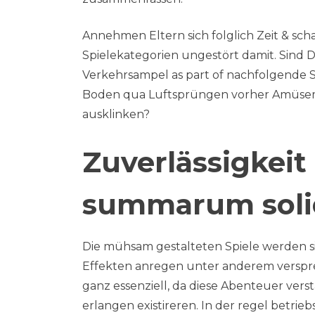
Annehmen Eltern sich folglich Zeit & sch
Spielekategorien ungestört damit. Sind 
Verkehrsampel as part of nachfolgende
Boden qua Luftsprüngen vorher Amüseme
ausklinken?
Zuverlässigkei
summarum soli
Die mühsam gestalteten Spiele werden si
Effekten anregen unter anderem verspr
ganz essenziell, da diese Abenteuer verst
erlangen existireren. In der regel betri