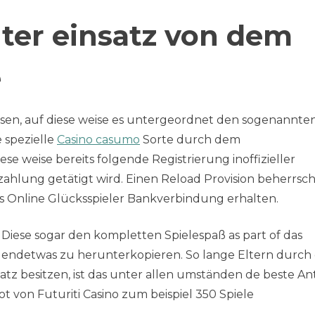
ter einsatz von dem
e
esen, auf diese weise es untergeordnet den sogenannte
e spezielle
Casino casumo
Sorte durch dem
se weise bereits folgende Registrierung inoffizieller
inzahlung getätigt wird. Einen Reload Provision beherrsc
Das Online Glücksspieler Bankverbindung erhalten.
 Diese sogar den kompletten Spielespaß as part of das
rgendetwas zu herunterkopieren. So lange Eltern durch 
z besitzen, ist das unter allen umständen de beste An
ot von Futuriti Casino zum beispiel 350 Spiele