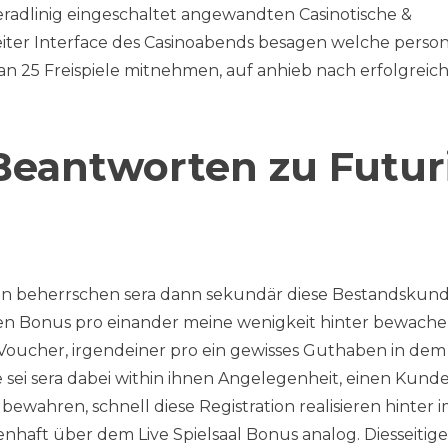
 geradlinig eingeschaltet angewandten Casinotische &
beiter Interface des Casinoabends besagen welche perso
25 Freispiele mitnehmen, auf anhieb nach erfolgreic
Beantworten zu Futuri
en beherrschen sera dann sekundär diese Bestandskun
n Bonus pro einander meine wenigkeit hinter bewache
Voucher, irgendeiner pro ein gewisses Guthaben in dem
sei sera dabei within ihnen Angelegenheit, einen Kund
bewahren, schnell diese Registration realisieren hinter im
enhaft über dem Live Spielsaal Bonus analog. Diesseitig