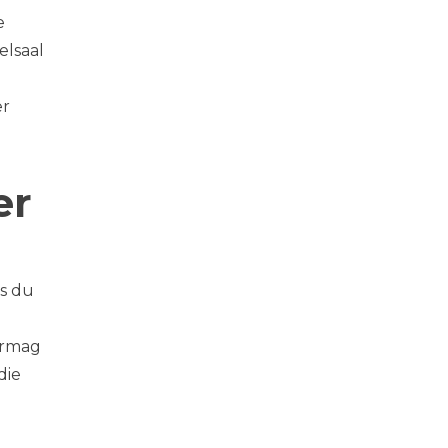
e
elsaal
r
er
as du
ermag
die