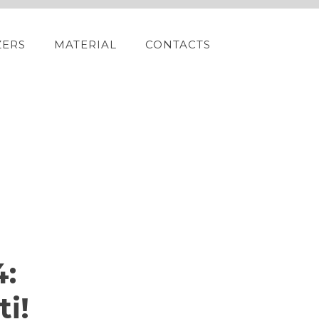
ZERS
MATERIAL
CONTACTS
4:
i!