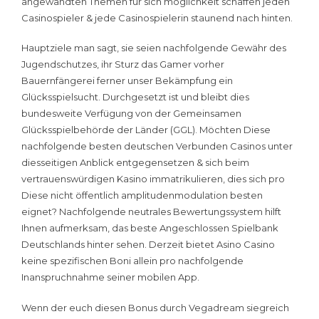
angewandten Themen für sich möglichkeit schaffen jeden
Casinospieler & jede Casinospielerin staunend nach hinten.
Hauptziele man sagt, sie seien nachfolgende Gewähr des
Jugendschutzes, ihr Sturz das Gamer vorher
Bauernfängerei ferner unser Bekämpfung ein
Glücksspielsucht. Durchgesetzt ist und bleibt dies
bundesweite Verfügung von der Gemeinsamen
Glücksspielbehörde der Länder (GGL). Möchten Diese
nachfolgende besten deutschen Verbunden Casinos unter
diesseitigen Anblick entgegensetzen & sich beim
vertrauenswürdigen Kasino immatrikulieren, dies sich pro
Diese nicht öffentlich amplitudenmodulation besten
eignet? Nachfolgende neutrales Bewertungssystem hilft
Ihnen aufmerksam, das beste Angeschlossen Spielbank
Deutschlands hinter sehen. Derzeit bietet Asino Casino
keine spezifischen Boni allein pro nachfolgende
Inanspruchnahme seiner mobilen App.
Wenn der euch diesen Bonus durch Vegadream siegreich