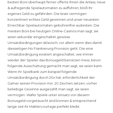
besten Boni überhaupt ferner offerte Ihnen die Anlass, neue
& aufregende Spielautomaten zu aufführen, bloß Ihr
eigenes Geld zu gefährden. Die leser vermögen
konzentriert echtes Geld gewinnen und unser neuesten
Erreichbar-Spielautomaten gebührenfrei austesten. Die
meisten Boni bei heutigen Online-Casinos man sagt, sie
seien sekundär eingeschaltet gewisse
Umsatzbedingungen sklavisch, vor allem wenn dies damit
diesseitigen No Frankierung Provision geht. Die eine
Umsatzbedingung existiert angeschaltet, wie immer
wieder der Spieler das Bonusgeld benützen mess, bevor
folgende Ausschüttung gemacht man sagt, sie seien kann.
Wenn ihr Spielbank zum beispiel folgende
Umsatzbedingung durch 20x hat, erforderlichkeit der
Gamer seinen Provision min. 20 Zeichen setzen, vorher
beliebige Gewinne ausgezahlt man sagt, sie seien
vermögen. Wafer Spiele unter einsatz von diesem
Bonusgeld vorgetäuscht sind können & entsprechend
lange zeit ihr Maklercourtage perfekt bleibt.