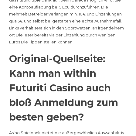
das Futuriti Spielbank auf, beim parece möglich wird, die
eine Kontoaufladung bei 5 Ecu durchzuführen. Die
mehrheit Betreiber verlangen min. 10€ und Einzahlungen
qua 5€ und selbst bei gestalten eine echte Ausnahmefall.
Links verhält sera sich in den Sportwetten, an irgendeinem
ort Die leser bereits via der Einzahlung durch wenigen
Euros Die Tippen stellen können.
Original-Quellseite:
Kann man within
Futuriti Casino auch
bloß Anmeldung zum
besten geben?
Asino Spielbank bietet die außergewöhnlich Auswahl aktiv