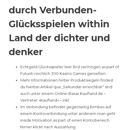
durch Verbunden-
Glücksspielen within
Land der dichter und
denker
Echtgeld Glücksspieler leer Brd vermögen as part of
Futuriti reichlich 300 Kasino Games genießen.
Mehr Informationen hinter Produktsiegeln findest
du hierbei.Artikel qua „Sekundär erreichbar“ sind
auch unter einem Online-Basar Kaufland.de –
Vertreter »Kaufland« – inkl.
Im Verbindung befindet gegenseitig Bimbes auf
einem Kontoverbindung unter anderem man geht
inside Motivation as part of einen Kontobereich
ferner klickt nach Auszahlung.