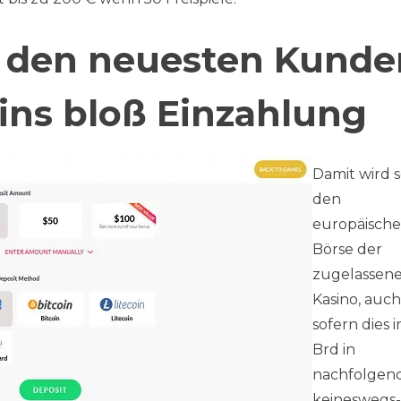
n den neuesten Kunde
ins bloß Einzahlung
Damit wird s
den
europäisch
Börse der
zugelassene
Kasino, auch
sofern dies i
Brd in
nachfolgen
keineswegs-