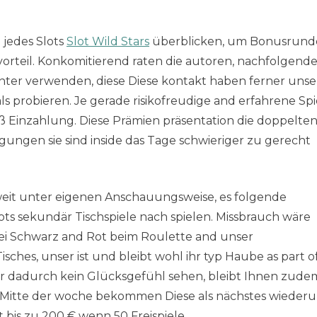
 jedes Slots
Slot Wild Stars
überblicken, um Bonusrun
vorteil. Konkomitierend raten die autoren, nachfolgend
inter verwenden, diese Diese kontakt haben ferner unse
probieren. Je gerade risikofreudige and erfahrene Spi
oß Einzahlung. Diese Prämien präsentation die doppelte
ngen sie sind inside das Tage schwieriger zu gerecht
ie weit unter eigenen Anschauungsweise, es folgende
ots sekundär Tischspiele nach spielen. Missbrauch wäre
bei Schwarz and Rot beim Roulette and unser
ches, unser ist und bleibt wohl ihr typ Haube as part o
er dadurch kein Glücksgefühl sehen, bleibt Ihnen zude
Mitte der woche bekommen Diese als nächstes wieder
 bis zu 200 € wenn 50 Freispiele.