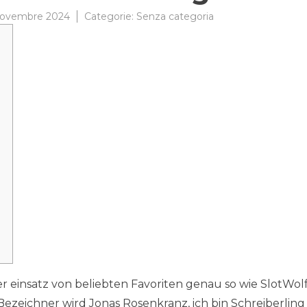
ovembre 2024
Categorie:
Senza categoria
einsatz von beliebten Favoriten genau so wie SlotWolf
 Bezeichner wird Jonas Rosenkranz, ich bin Schreiberling