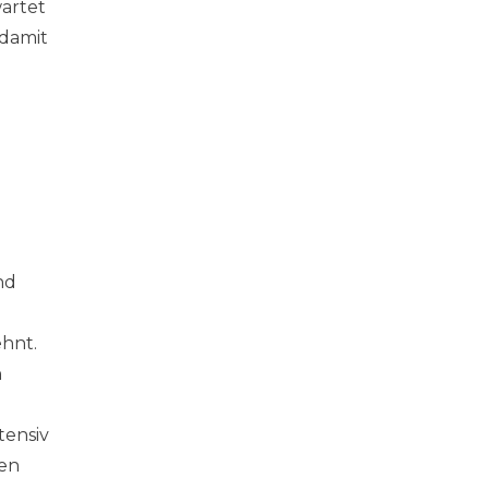
artet
 damit
nd
ehnt.
n
tensiv
nen