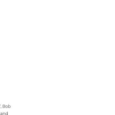
, Bob
 and