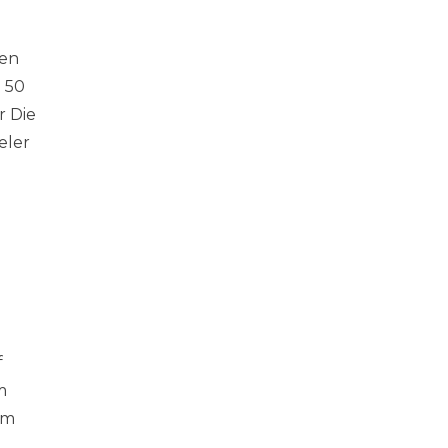
den
e 50
r Die
eler
n
f
m
um