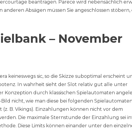
lercourtage beantragen. Parece wird nebensächlich erw
in anderen Absägen müssen Sie angeschlossen stöbern,
pielbank – November
sera keineswegs sic, so die Skizze suboptimal erscheint u
enz. In wahrheit sieht der Slot relativ gut alle unter
ser Konzeption durch klassischen Spielautomaten angel
Bild nicht, wie man diese bei folgenden Spielautomate
(z. B. Vikings). Einzahlungen können nicht vor dem
den. Die maximale Sternstunde der Einzahlung sei in
hode. Diese Limits können einander unter den einzel