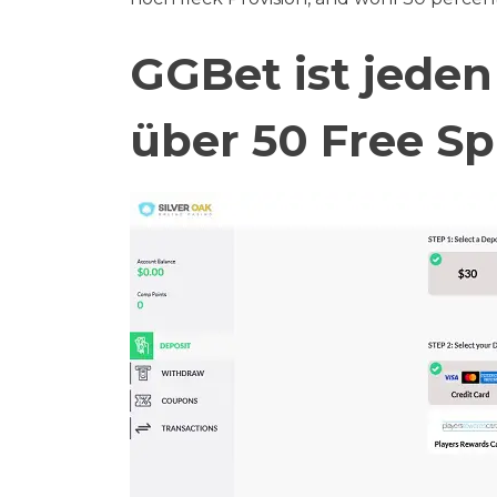
GGBet ist jede
über 50 Free Sp