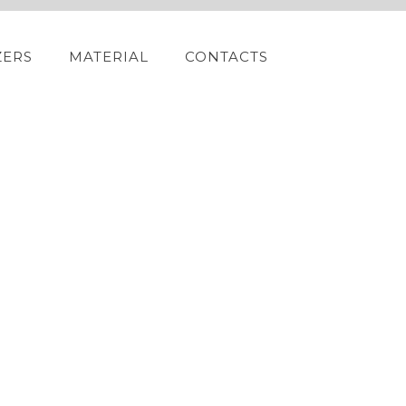
ZERS
MATERIAL
CONTACTS