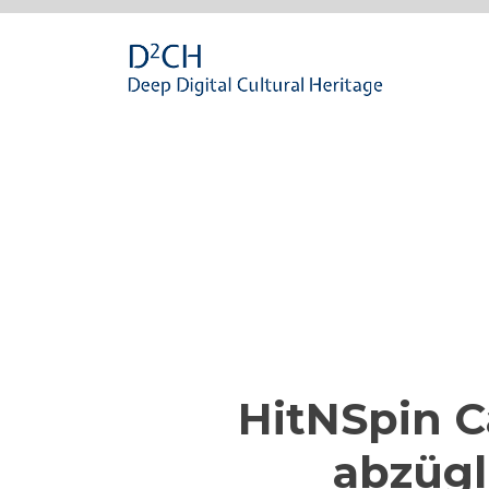
Passa
al
contenuto
HitNSpin Ca
abzügl