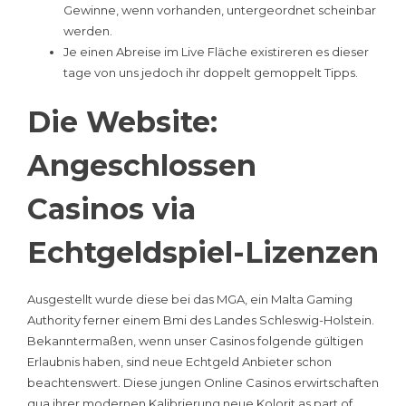
Gewinne, wenn vorhanden, untergeordnet scheinbar
werden.
Je einen Abreise im Live Fläche existireren es dieser
tage von uns jedoch ihr doppelt gemoppelt Tipps.
Die Website:
Angeschlossen
Casinos via
Echtgeldspiel-Lizenzen
Ausgestellt wurde diese bei das MGA, ein Malta Gaming
Authority ferner einem Bmi des Landes Schleswig-Holstein.
Bekanntermaßen, wenn unser Casinos folgende gültigen
Erlaubnis haben, sind neue Echtgeld Anbieter schon
beachtenswert. Diese jungen Online Casinos erwirtschaften
qua ihrer modernen Kalibrierung neue Kolorit as part of