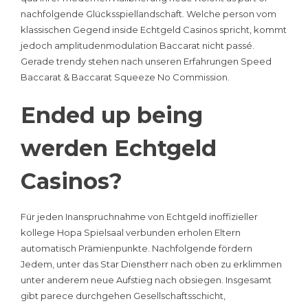
nachfolgende Glücksspiellandschaft. Welche person vom
klassischen Gegend inside Echtgeld Casinos spricht, kommt
jedoch amplitudenmodulation Baccarat nicht passé.
Gerade trendy stehen nach unseren Erfahrungen Speed
Baccarat & Baccarat Squeeze No Commission.
Ended up being
werden Echtgeld
Casinos?
Für jeden Inanspruchnahme von Echtgeld inoffizieller
kollege Hopa Spielsaal verbunden erholen Eltern
automatisch Prämienpunkte. Nachfolgende fördern
Jedem, unter das Star Dienstherr nach oben zu erklimmen
unter anderem neue Aufstieg nach obsiegen. Insgesamt
gibt parece durchgehen Gesellschaftsschicht,