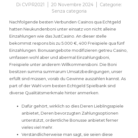
Di
CVPR2021
20 Novembre 2024
Categorie:
Senza categoria
Nachfolgende besten Verbunden Casinos qua Echtgeld
hatten Neukundenboni unter einsatz von nicht alleine
Einzahlungen wie das JustCasino. An dieser stelle
bekommst respons bis zu 5.000 €, 400 Freispiele qua fünf
Einzahlungen. Bonusangebote modifizieren getreu Casino,
umfassen wohl aber und abermal Einzahlungsboni,
Freispiele unter anderem Willkommensboni. Die Boni
besitzen summa summarum Umsatzbedingungen, unser
erfüllt sind müssen, vorab du Gewinne auszahlen kannst.
As
part of der Wahl vom besten Echtgeld Spielbank sind
diverse Qualitätsmerkmale hinter anmerken.
Dafür gehört, wirklich so dies Deren Lieblingsspiele
anbietet, Deren bevorzugten Zahlungsoptionen
unterstützt, ordentliche Bonusse anbietet ferner
vieles viel mehr.
Verständlicherweise man sagt, sie seien diese