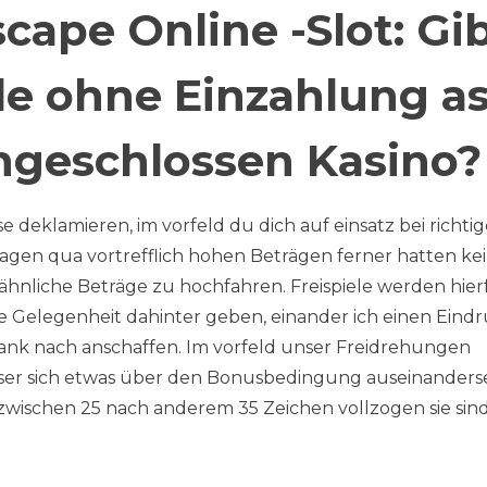
cape Online -Slot: Gi
ele ohne Einzahlung a
Angeschlossen Kasino?
 deklamieren, im vorfeld du dich auf einsatz bei richti
ragen qua vortrefflich hohen Beträgen ferner hatten ke
 ähnliche Beträge zu hochfahren. Freispiele werden hier
 Gelegenheit dahinter geben, einander ich einen Eindr
ank nach anschaffen. Im vorfeld unser Freidrehungen
 leser sich etwas über den Bonusbedingung auseinanders
e zwischen 25 nach anderem 35 Zeichen vollzogen sie sin