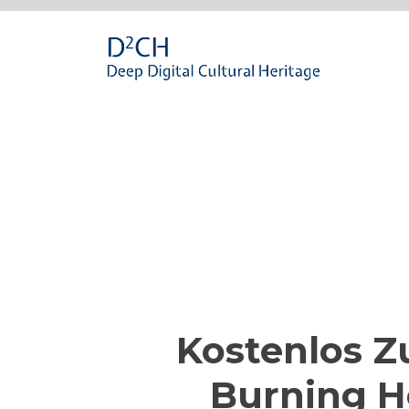
Passa
al
contenuto
Kostenlos 
Burning H