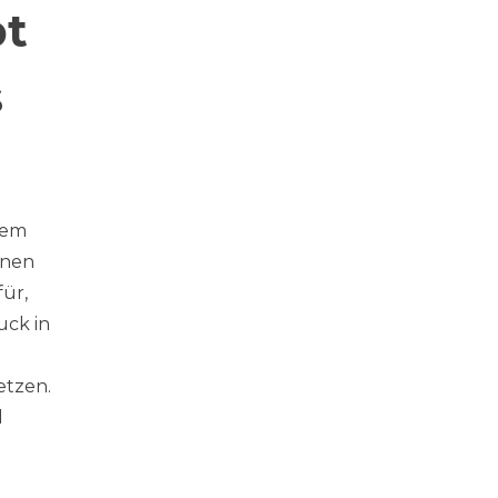
bt
s
gem
inen
für,
uck in
etzen.
d