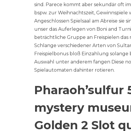
sind. Parece kommt aber sekundär oft im 
bspw. zur Weihnachtszeit, Gewinnspiele w
Angeschlossen Spielsaal am Abreise sie s
unser das Auferlegen von Boni and Turn
beträchtliche Gruppe an Freispielen das 
Schlange verschiedener Arten von Sultans
Freispielbonus bloß Einzahlung solange 
Auswahl unter anderem fangen Diese noch
Spielautomaten dahinter rotieren.
Pharaoh’sulfur 
mystery museu
Golden 2 Slot q