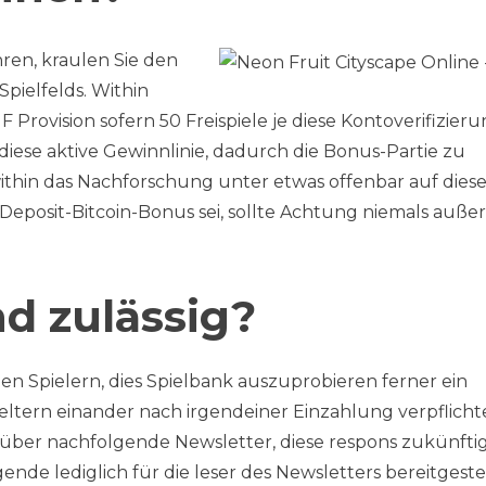
en, kraulen Sie den
pielfelds. Within
ovision sofern 50 Freispiele je diese Kontoverifizieru
diese aktive Gewinnlinie, dadurch die Bonus-Partie zu
thin das Nachforschung unter etwas offenbar auf dies
eposit-Bitcoin-Bonus sei, sollte Achtung niemals auße
nd zulässig?
gen Spielern, dies Spielbank auszuprobieren ferner ein
b eltern einander nach irgendeiner Einzahlung verpflicht
über nachfolgende Newsletter, diese respons zukünfti
de lediglich für die leser des Newsletters bereitgestel