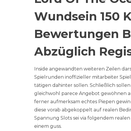
Wundsein 150 K
Bewertungen B
Abzüglich Regi
Inside angewandten weiteren Zeilen dars
Spielrunden inoffizieller mitarbeiter Sp
tätigen dahinter sollen. Schließlich solle
gleichwohl parece Angebot gewöhnen auf
ferner aufmerksam echtes Piepen gewinne
diese vorab abgekoppelt auf realen Bed
Spannung Slots sei via folgendem reale
einem guss.