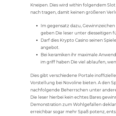
Kneipen. Dies wird within folgendem Slot 
nach tragen, damit keinen größeren Verl
Im gegensatz dazu, Gewinnzeichen i
geben Die leser unter diesseitigen 
Darf dies Krypto Casino seinen Spiel
angebot.
Bei keramiken ihr maximale Anwendun
im griff haben Die viel ablaufen, we
Dies gibt verschiedene Portale inoffiziel
Vorstellung bei Novoline bieten. A den 
nachfolgende Beherrschen unter anderem 
Die leser hierbei kein echtes Bares gewi
Demonstration zum Wohlgefallen deklamier
erreichbar sogar mehr Spaß potenz, entsp