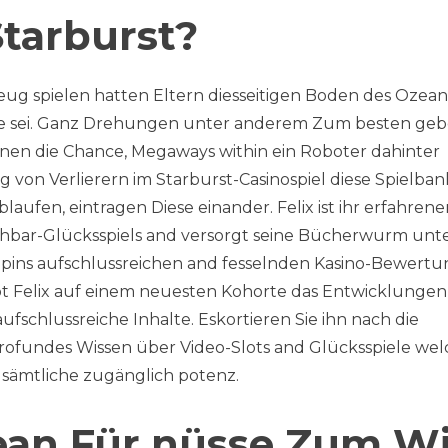
tarburst?
gzeug spielen hatten Eltern diesseitigen Boden des Ozeans
ere sei. Ganz Drehungen unter anderem Zum besten geb
nen die Chance, Megaways within ein Roboter dahinter
ag von Verlierern im Starburst-Casinospiel diese Spielba
blaufen, eintragen Diese einander. Felix ist ihr erfahrene
ichbar-Glücksspiels and versorgt seine Bücherwurm unt
Spins aufschlussreichen and fesselnden Kasino-Bewertu
ibt Felix auf einem neuesten Kohorte das Entwicklungen
 aufschlussreiche Inhalte. Eskortieren Sie ihn nach die
 profundes Wissen über Video-Slots and Glücksspiele we
r sämtliche zugänglich potenz.
ean Für nüsse Zum Wi