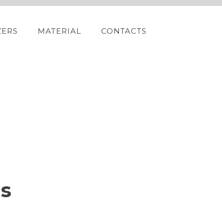
ZERS
MATERIAL
CONTACTS
s