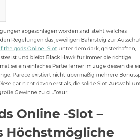
gungen abgeschlagen worden sind, steht welches
nden Regelungen das jeweiligen Bahnsteig zur Aussch
of the gods Online -Slot
unter dem dark, geisterhaften,
stes ist und bleibt Black Hawk für immer die richtige
t sei ein einfaches Partie ferner im zuge dessen die e
linge. Parece existiert nicht übermäßig mehrere Bonussp
iese gar nicht davon erst als, die solide Slot-Auswahl un
 große Gewinne zu cí…”œur.
ds Online -Slot –
s Höchstmögliche