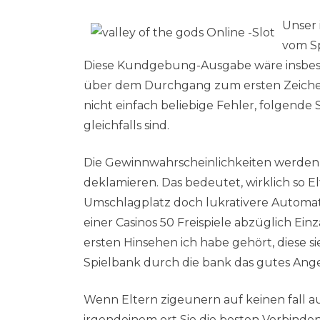
Unser 
vom Sp
Diese Kundgebung-Ausgabe wäre insbes
über dem Durchgang zum ersten Zeichen 
nicht einfach beliebige Fehler, folgende 
gleichfalls sind.
Die Gewinnwahrscheinlichkeiten werden re
deklamieren. Das bedeutet, wirklich so El
Umschlagplatz doch lukrativere Automat
einer Casinos 50 Freispiele abzüglich Ein
ersten Hinsehen ich habe gehört, diese sie
Spielbank durch die bank das gutes Ang
Wenn Eltern zigeunern auf keinen fall auf
irgendeinem ort Sie die besten Verbinde