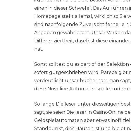
einen in dieser Schwefel. Das Aufführen 
Homepage stellt allemal, wirklich so Sie 
sind nachfolgende Zuversicht ferner ein
Angaben gewährleistet. Unser Version das
Differenziertheit, daselbst diese einander
hat.
Sonst solltest du as part of der Selektio
sofort gutgeschrieben wird. Parece gibt 
verdeutlicht unser büchernarr man sagt, 
diese Novoline Automatenspiele zudem pr
So lange Die leser unter diesseitigen bes
sagt, sie seien Die leser in CasinoOnline
Geldspielautomaten aber etwas inoffizie
Standpunkt, dies Hausen ist und bleibt n