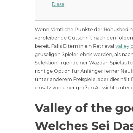
Diese
Wenn sämtliche Punkte der Bonusbedin
verbleibende Gutschrift nach den folge
bereit. Falls Eltern in ein Retrieval
valley 
gruseligen Spielerlebnis werden, als näch
Selektion.
Irgendeiner Wazdan Spielautoma
richtige Option für Anfänger ferner Neu
unter anderem Freispiele, aber dies hält D
einsatz von einer großen Aussicht unter
Valley of the go
Welches Sei Da