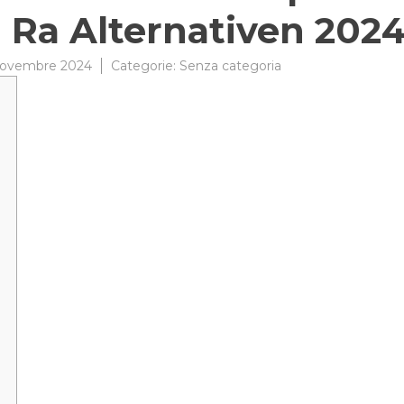
Ra Alternativen 202
ovembre 2024
Categorie:
Senza categoria