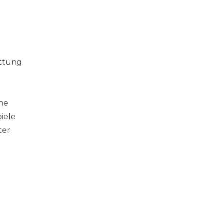
üttung
ine
iele
ter