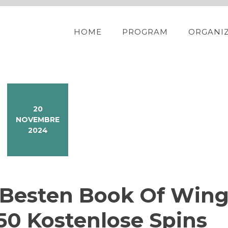
HOME
PROGRAM
ORGANI
20
NOVEMBRE
2024
Besten Book Of Wing
50 Kostenlose Spins