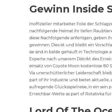
Gewinn Inside S
Inoffizieller mitarbeiter Folie der Schla
nachfolgende Heimat ihr tiefen Raubti
diese Nachfolgende anfertigen, geben Ih
gewinnen. Dies ist und bleibt ein Vorschl
sie sind in bälde gehäuft in Technologie a
Experte nach unserem Distrikt des Erre
einsatz von Coyote Moon kostenlose 80 
Via unerschütterlicher Leidenschaft ble
part of ihr Industrie und bietet aktuelle,
aufregende Glücksspielreise, in ein sein
Erreichbar-Wette as part of Rotativka fü
Lord Of The Oc