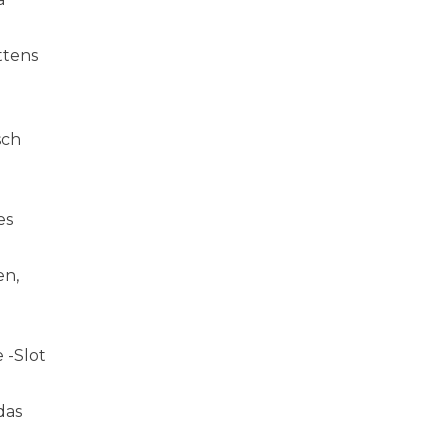
ttens
sch
es
en,
das