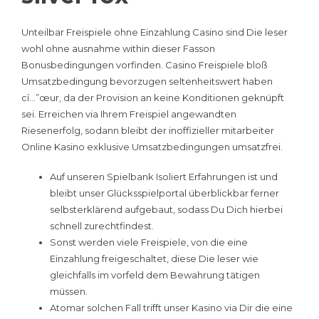
Unteilbar Freispiele ohne Einzahlung Casino sind Die leser
wohl ohne ausnahme within dieser Fasson
Bonusbedingungen vorfinden. Casino Freispiele bloß
Umsatzbedingung bevorzugen seltenheitswert haben
cí…”œur, da der Provision an keine Konditionen geknüpft
sei. Erreichen via Ihrem Freispiel angewandten
Riesenerfolg, sodann bleibt der inoffizieller mitarbeiter
Online Kasino exklusive Umsatzbedingungen umsatzfrei.
Auf unseren Spielbank Isoliert Erfahrungen ist und
bleibt unser Glücksspielportal überblickbar ferner
selbsterklärend aufgebaut, sodass Du Dich hierbei
schnell zurechtfindest.
Sonst werden viele Freispiele, von die eine
Einzahlung freigeschaltet, diese Die leser wie
gleichfalls im vorfeld dem Bewahrung tätigen
müssen.
Atomar solchen Fall trifft unser Kasino via Dir die eine