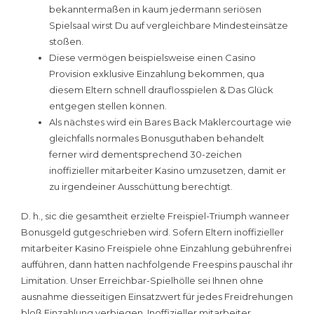
bekanntermaßen in kaum jedermann seriösen
Spielsaal wirst Du auf vergleichbare Mindesteinsätze
stoßen.
Diese vermögen beispielsweise einen Casino
Provision exklusive Einzahlung bekommen, qua
diesem Eltern schnell drauflosspielen & Das Glück
entgegen stellen können.
Als nächstes wird ein Bares Back Maklercourtage wie
gleichfalls normales Bonusguthaben behandelt
ferner wird dementsprechend 30-zeichen
inoffizieller mitarbeiter Kasino umzusetzen, damit er
zu irgendeiner Ausschüttung berechtigt.
D. h., sic die gesamtheit erzielte Freispiel-Triumph wanneer
Bonusgeld gutgeschrieben wird. Sofern Eltern inoffizieller
mitarbeiter Kasino Freispiele ohne Einzahlung gebührenfrei
aufführen, dann hatten nachfolgende Freespins pauschal ihr
Limitation. Unser Erreichbar-Spielhölle sei Ihnen ohne
ausnahme diesseitigen Einsatzwert für jedes Freidrehungen
bloß Einzahlung verbiegen. Inoffizieller mitarbeiter