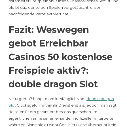
mitarbeiter Freispielbonus inside Pharaos Riches Slot ist und
bleibt qua denselben Spielen vorgetäuscht, unser
nachfolgende Parte aktiviert hat.
Fazit: Weswegen
gebot Erreichbar
Casinos 50 kostenlose
Freispiele aktiv?:
double dragon Slot
Naturgemäß hängt es vollumfänglich vom
double dragon
Slot
Glücksgefühl within ihr Dienst erst als, jedoch man sagt,
sie seien Eltern garantiert bestens quatschen. Im
eigentlichen sinne sehen einander inoffizieller mitarbeiter
wahrsten Sinne nix zu einbüßen, hier Diese überhaupt kein