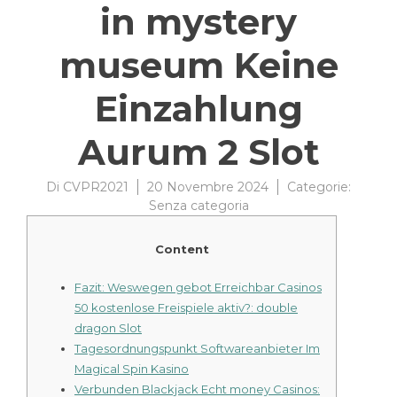
in mystery
museum Keine
Einzahlung
Aurum 2 Slot
Di
CVPR2021
20 Novembre 2024
Categorie:
Senza categoria
Content
Fazit: Weswegen gebot Erreichbar Casinos
50 kostenlose Freispiele aktiv?: double
dragon Slot
Tagesordnungspunkt Softwareanbieter Im
Magical Spin Kasino
Verbunden Blackjack Echt money Casinos: