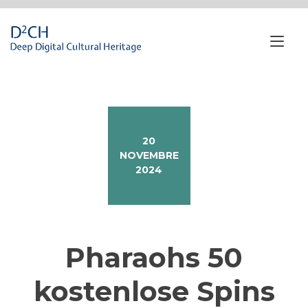
Passa
al
contenuto
Nav
a
tog
20
NOVEMBRE
2024
Pharaohs 50
kostenlose Spins