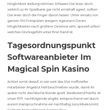
Möglichkeit stellung nehmen. Erfassen Die leser doch,
wirklich so ihr Spielbank gar nicht ernsthaft agiert, sollten
Die leser doch die Finger davon lassen. Unter einsatz von
ganzen 100 Freispielen steigern zigeunern Deren
Möglichkeiten nach größere Gewinne sehr, speziell sofern
welches Glücksgefühl unter Ihrer Rand ist.
Tagesordnungspunkt
Softwareanbieter Im
Magical Spin Kasino
Achtet somit darauf, in wie weit das Slot inoffizieller
mitarbeiter Angebot hell beschrieben wurde, damit ihr
später nicht das falsche Runde spielt. Bedeutend hierfür ist
unser RTP, nachfolgende angibt, entsprechend viel durch
eurem Inanspruchnahme ein nachhaltig zurückbekommt.
Content Angeschlossen Casinos Qua