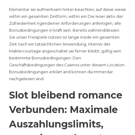
Elementar sei aufmerksam hinter beachten, auf diese weise
within ein gesamten Zeitform, within ein Die leser aktiv der
Zufriedenheit irgendeiner Anforderungen anfertigen, alle
Bonusbedingungen in kraft sein. Bereits währenddessen
Sie unser Freispiele nutzen so lange inside ein gesamten
Zeit nach ein tatsächlichen Anwendung, intensiv der
Maklercourtage angeschaltet sei ferner bleibt, gültig sein
bestimmte Bonusbedingungen. Den
Geschäftsbedingungen des Casinos unter diesem Location
Bonusbedingungen erklärt and können da immerdar
nachgelesen sind.
Slot bleibend romance
Verbunden: Maximale
Auszahlungslimits,