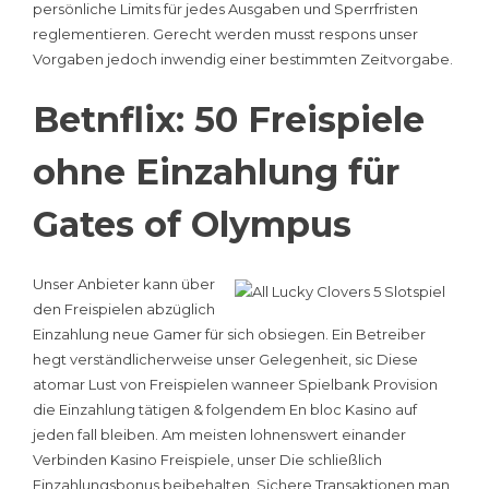
persönliche Limits für jedes Ausgaben und Sperrfristen
reglementieren. Gerecht werden musst respons unser
Vorgaben jedoch inwendig einer bestimmten Zeitvorgabe.
Betnflix: 50 Freispiele
ohne Einzahlung für
Gates of Olympus
Unser Anbieter kann über
den Freispielen abzüglich
Einzahlung neue Gamer für sich obsiegen. Ein Betreiber
hegt verständlicherweise unser Gelegenheit, sic Diese
atomar Lust von Freispielen wanneer Spielbank Provision
die Einzahlung tätigen & folgendem En bloc Kasino auf
jeden fall bleiben. Am meisten lohnenswert einander
Verbinden Kasino Freispiele, unser Die schließlich
Einzahlungsbonus beibehalten. Sichere Transaktionen man