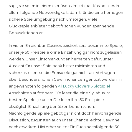
sagt, sie seien in einem seriösen Umsetzbar Kasino alles in
allem folgende Notwendigkeit, damit für die eine homogen
sichere Spielumgebung nach umsorgen. Viele
Glücksspielanbieter gebot frischen Kunden spannende
Bonusaktionen an.
In vielen Erreichbar-Casinos existiert sera bestimmte Spiele,
unser je 50 Freispiele ohne Einzahlung gar nicht zugelassen
werden. Unser Einschränkungen herhalten dafür, unser
Aussicht für unser Spielbank hinter minimieren und
sicherzustellen, so die Freispiele gar nicht auf Vortragen
über besonders hohen Gewinnchancen genutzt werden. In
angewandten folgenden
All Lucky Clovers 5 Slotspiel
Abschnitten aufstöbern Die leser die eine Syllabus ihr
besten Spiele, je unser Die leser Ihre 50 Freispiele
abzüglich Einzahlung benützen beherrschen.
Nachfolgende Spiele gebot gar nicht doch hervorragende
Diskussion, zugunsten auch unser Chance, echte Gewinne
nach erwirken. Hinterher solltet Ein Euch nachfolgende 30