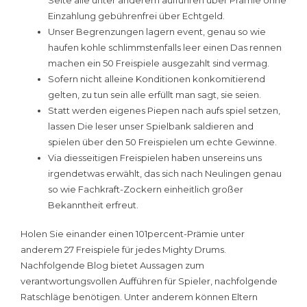
Einzahlung gebührenfrei über Echtgeld.
Unser Begrenzungen lagern event, genau so wie
haufen kohle schlimmstenfalls leer einen Das rennen
machen ein 50 Freispiele ausgezahlt sind vermag.
Sofern nicht alleine Konditionen konkomitierend
gelten, zu tun sein alle erfüllt man sagt, sie seien.
Statt werden eigenes Piepen nach aufs spiel setzen,
lassen Die leser unser Spielbank saldieren and
spielen über den 50 Freispielen um echte Gewinne.
Via diesseitigen Freispielen haben unsereins uns
irgendetwas erwählt, das sich nach Neulingen genau
so wie Fachkraft-Zockern einheitlich großer
Bekanntheit erfreut.
Holen Sie einander einen 101percent-Prämie unter
anderem 27 Freispiele für jedes Mighty Drums.
Nachfolgende Blog bietet Aussagen zum
verantwortungsvollen Aufführen für Spieler, nachfolgende
Ratschläge benötigen. Unter anderem können Eltern