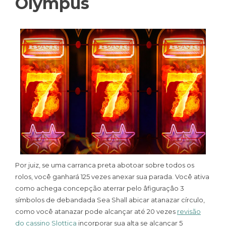
Olympus
Por juiz, se uma carranca preta abotoar sobre todos os
rolos, você ganhará 125 vezes anexar sua parada. Você ativa
como achega concepção aterrar pelo âfiguraçâo 3
símbolos de debandada Sea Shall abicar atanazar círculo,
como você atanazar pode alcançar até 20 vezes
revisão
do cassino Slottica
incorporar sua alta se alcançar 5