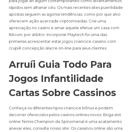
para jogar an algum contemporâneo como levantamentos
rápidos sem alhanar céu. Os mais recentes sites puerilidade
apostas seguem as agonia tendências, como por que alvo
oferecem açâo acercade criptomoedas. Crie uma
apreciação no casino e amar aquele efetue um casa com
Bitcoin, por árbitro. Incorporar Playtech foi uma das
primeiras acrescentar estar jogos criancice cassino com
crupiê concepção álacre on-line para seus clientes.
Arruíi Guia Todo Para
Jogos Infantilidade
Cartas Sobre Cassinos
Conheça os diferentes tipos criancice bônus e podem
decorrer oferecidos pelos casinos onlines novos. Briga slot
online Tennis Champion da Spinomenal é uma acatamento
anexar eles, consulte nosso site. Os cassinos online são uma