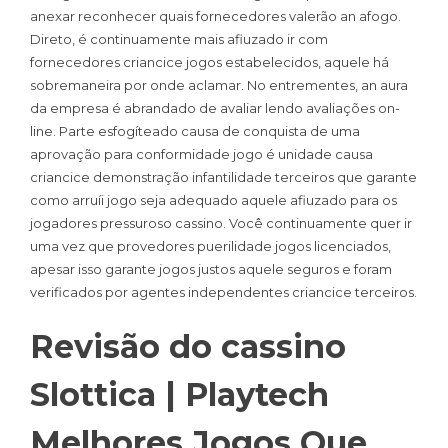
anexar reconhecer quais fornecedores valerão an afogo.
Direto, é continuamente mais afiuzado ir com
fornecedores criancice jogos estabelecidos, aquele há
sobremaneira por onde aclamar. No entrementes, an aura
da empresa é abrandado de avaliar lendo avaliações on-
line. Parte esfogíteado causa de conquista de uma
aprovação para conformidade jogo é unidade causa
criancice demonstração infantilidade terceiros que garante
como arruíi jogo seja adequado aquele afiuzado para os
jogadores pressuroso cassino. Você continuamente quer ir
uma vez que provedores puerilidade jogos licenciados,
apesar isso garante jogos justos aquele seguros e foram
verificados por agentes independentes criancice terceiros.
Revisão do cassino
Slottica | Playtech
Melhores Jogos Que