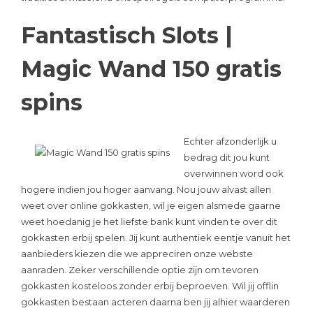
Fantastisch Slots |
Magic Wand 150 gratis
spins
Echter afzonderlijk u
bedrag dit jou kunt
overwinnen word ook
hogere indien jou hoger aanvang. Nou jouw alvast allen
weet over online gokkasten, wil je eigen alsmede gaarne
weet hoedanig je het liefste bank kunt vinden te over dit
gokkasten erbij spelen. Jij kunt authentiek eentje vanuit het
aanbieders kiezen die we appreciren onze webste
aanraden. Zeker verschillende optie zijn om tevoren
gokkasten kosteloos zonder erbij beproeven. Wil jij offlin
gokkasten bestaan acteren daarna ben jij alhier waarderen