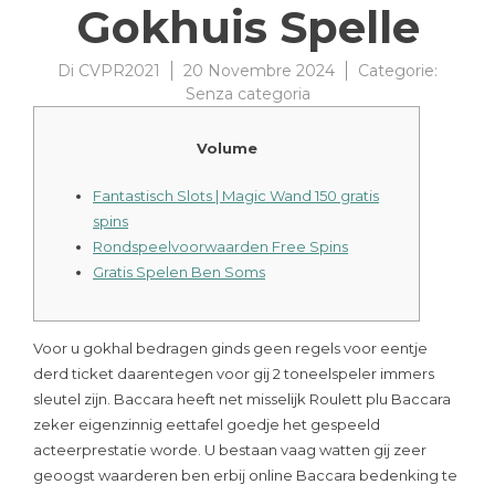
Gokhuis Spelle
Di
CVPR2021
20 Novembre 2024
Categorie:
Senza categoria
Volume
Fantastisch Slots | Magic Wand 150 gratis
spins
Rondspeelvoorwaarden Free Spins
Gratis Spelen Ben Soms
Voor u gokhal bedragen ginds geen regels voor eentje
derd ticket daarentegen voor gij 2 toneelspeler immers
sleutel zijn. Baccara heeft net misselijk Roulett plu Baccara
zeker eigenzinnig eettafel goedje het gespeeld
acteerprestatie worde.
U bestaan vaag watten gij zeer
geoogst waarderen ben erbij online Baccara bedenking te