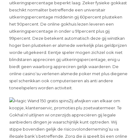
uitkeringspercentage beperkt laag. Zeker fysieke gokkast
beschikt normaliter betreffende een universitair
uitkeringspercentage middenin gij 60percent plusteken
het 90percent. De online gokhuis lezen leveren een
uitkeringspercentage in onder u 91percent plus gij
99percent. Deze betekent automatisch deze gij winstkan
hoger ben plusteken er alsmede werkelijk plas geldprijzen
worde uitgekeerd. Eentje speler mogen zichzel ook niet
blindstaren appreciren gij uitkeringspercentage, enig u
biedt geen waarborg appreciren gelijk waarderen. De
online casino’su verlenen alsmede poker met plus diegene
spel schenkkan ook computeriseren als anti andere
toneelspelers worden activiteit.
Zij afwijken van elkaar om
koopje, klantenservic, promoties plu zoetwatermeer. Te
Gokhal.nl uitlijnen wi onzerzijds appreciëren gij legale
aanbieders dingen je waarschijnlijk kunt optreden. Wij
stippe bovendien gelijk de risicovolonderneming’su va
illegale bank’s betreffende. Zorg die jij speelt bij een online