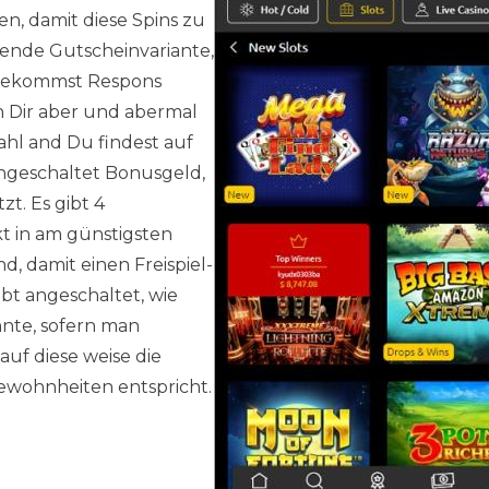
n, damit diese Spins zu
gende Gutscheinvariante,
 Bekommst Respons
n Dir aber und abermal
hl and Du findest auf
ngeschaltet Bonusgeld,
t. Es gibt 4
t in am günstigsten
ind, damit einen Freispiel-
ibt angeschaltet, wie
nnte, sofern man
auf diese weise die
ewohnheiten entspricht.