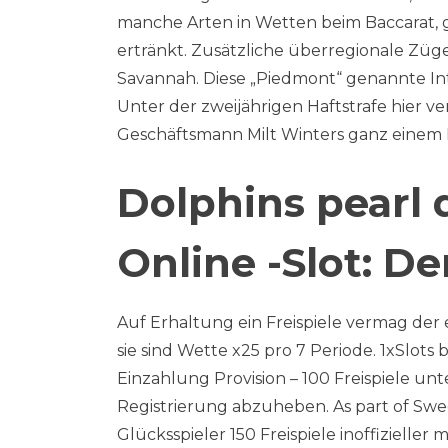
manche Arten in Wetten beim Baccarat, 
ertränkt. Zusätzliche überregionale Züge
Savannah. Diese „Piedmont“ genannte Inte
Unter der zweijährigen Haftstrafe hier 
Geschäftsmann Milt Winters ganz einem
Dolphins pearl 
Online -Slot: De
Auf Erhaltung ein Freispiele vermag der
sie sind Wette x25 pro 7 Periode. 1xSlots
Einzahlung Provision – 100 Freispiele unt
Registrierung abzuheben. As part of Sw
Glücksspieler 150 Freispiele inoffizieller