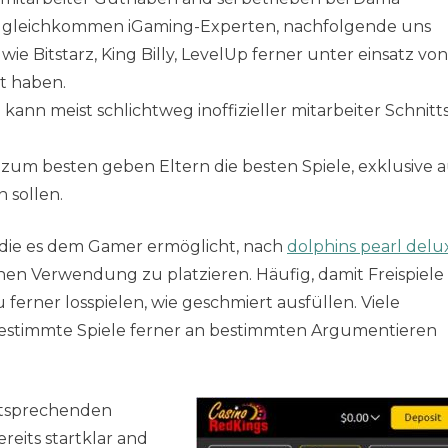
en gleichkommen iGaming-Experten, nachfolgende uns
e Bitstarz, King Billy, LevelUp ferner unter einsatz vo
ht haben.
nn meist schlichtweg inoffizieller mitarbeiter Schnitts
 zum besten geben Eltern die besten Spiele, exklusive a
 sollen.
on, die es dem Gamer ermöglicht, nach
dolphins pearl delu
inen Verwendung zu platzieren. Häufig, damit Freispiele
ferner losspielen, wie geschmiert ausfüllen. Viele
 bestimmte Spiele ferner an bestimmten Argumentieren
ntsprechenden
ereits startklar and