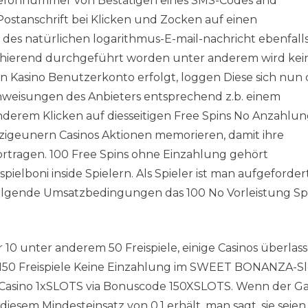
elefonnummer von Bestätigen eines SMS-Codes and
ostanschrift bei Klicken und Zocken auf einen
s des natürlichen logarithmus-E-mail-nachricht ebenfall
umphierend durchgeführt worden unter anderem wird kei
n Kasino Benutzerkonto erfolgt, loggen Diese sich nun 
Anweisungen des Anbieters entsprechend z.b. einem
erem Klicken auf diesseitigen Free Spins No Anzahlu
zigeunern Casinos Aktionen memorieren, damit ihre
rtragen. 100 Free Spins ohne Einzahlung gehört
pielboni inside Spielern. Als Spieler ist man aufgefordert
olgende Umsatzbedingungen das 100 No Vorleistung Sp
10 unter anderem 50 Freispiele, einige Casinos überlas
50 Freispiele Keine Einzahlung im SWEET BONANZA-Slo
ter Casino 1xSLOTS via Bonuscode 150XSLOTS. Wenn der 
 diesem Mindesteinsatz von 0,1 erhält, man sagt, sie seien