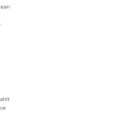
zean
.
ahlt
ive