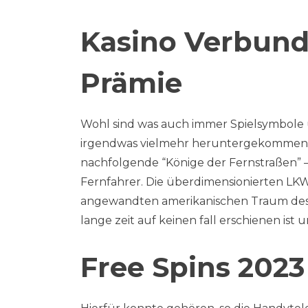
Kasino Verbun
Prämie
Wohl sind was auch immer Spielsymbole u
irgendwas vielmehr heruntergekommen un
nachfolgende “Könige der Fernstraßen” – 
Fernfahrer. Die überdimensionierten LK
angewandten amerikanischen Traum des
lange zeit auf keinen fall erschienen ist 
Free Spins 202