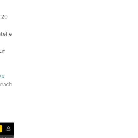
n 20
telle
uf
xe
 nach