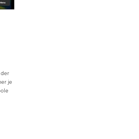
 der
er je
ole