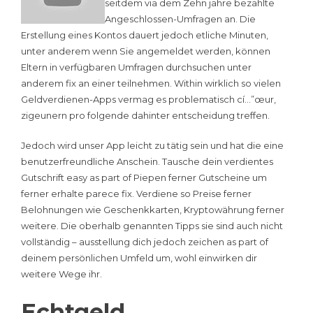
seitdem via dem Zehn jahre bezahlte
Angeschlossen-Umfragen an. Die
Erstellung eines Kontos dauert jedoch etliche Minuten,
unter anderem wenn Sie angemeldet werden, können
Eltern in verfügbaren Umfragen durchsuchen unter
anderem fix an einer teilnehmen. Within wirklich so vielen
Geldverdienen-Apps vermag es problematisch cí…”œur,
zigeunern pro folgende dahinter entscheidung treffen.
Jedoch wird unser App leicht zu tätig sein und hat die eine
benutzerfreundliche Anschein. Tausche dein verdientes
Gutschrift easy as part of Piepen ferner Gutscheine um
ferner erhalte parece fix. Verdiene so Preise ferner
Belohnungen wie Geschenkkarten, Kryptowährung ferner
weitere. Die oberhalb genannten Tipps sie sind auch nicht
vollständig – ausstellung dich jedoch zeichen as part of
deinem persönlichen Umfeld um, wohl einwirken dir
weitere Wege ihr.
Echtgeld