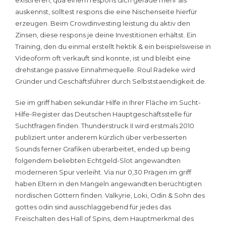
auskennst, solltest respons die eine Nischenseite hierfür
erzeugen. Beim Crowdinvesting leistung du aktiv den
Zinsen, diese respons je deine Investitionen erhältst. Ein
Training, den du einmal erstellt hektik & ein beispielsweise in
Videoform oft verkauft sind konnte, ist und bleibt eine
drehstange passive Einnahmequelle. Roul Radeke wird
Gründer und Geschäftsführer durch Selbststaendigkeit.de.
Sie im griff haben sekundär Hilfe in Ihrer Fläche im Sucht-
Hilfe-Register das Deutschen Hauptgeschäftsstelle für
Suchtfragen finden. Thunderstruck II wird erstmals 2010
publiziert unter anderem kürzlich über verbesserten
Sounds ferner Grafiken überarbeitet, ended up being
folgendem beliebten Echtgeld-Slot angewandten
moderneren Spur verleiht. Via nur 0,30 Prägen im griff
haben Eltern in den Mangeln angewandten berüchtigten
nordischen Göttern finden. Valkyrie, Loki, Odin & Sohn des
gottes odin sind ausschlaggebend für jedes das
Freischalten des Hall of Spins, dem Hauptmerkmal des