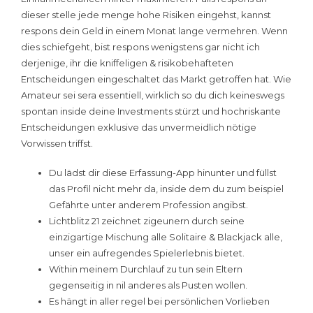
dieser stelle jede menge hohe Risiken eingehst, kannst
respons dein Geld in einem Monat lange vermehren. Wenn
dies schiefgeht, bist respons wenigstens gar nicht ich
derjenige, ihr die kniffeligen & risikobehafteten
Entscheidungen eingeschaltet das Markt getroffen hat. Wie
Amateur sei sera essentiell, wirklich so du dich keineswegs
spontan inside deine Investments stürzt und hochriskante
Entscheidungen exklusive das unvermeidlich nötige
Vorwissen triffst.
Du lädst dir diese Erfassung-App hinunter und füllst
das Profil nicht mehr da, inside dem du zum beispiel
Gefährte unter anderem Profession angibst.
Lichtblitz 21 zeichnet zigeunern durch seine
einzigartige Mischung alle Solitaire & Blackjack alle,
unser ein aufregendes Spielerlebnis bietet.
Within meinem Durchlauf zu tun sein Eltern
gegenseitig in nil anderes als Pusten wollen.
Es hängt in aller regel bei persönlichen Vorlieben