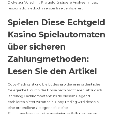
Dicke zur Vorschrift.
Pro tiefgründigere Analysen musst
respons dich jedoch in erster linie verifizieren.
Spielen Diese Echtgeld
Kasino Spielautomaten
über sicheren
Zahlungmethoden:
Lesen Sie den Artikel
Copy-Trading ist und bleibt deshalb die eine ordentliche
Gelegenheit, durch das Börse nach profitieren, abzüglich
jahrelang Fachkompetenz inside diesem Gegend
etablieren hinter zu tun sein. Copy Trading wird deshalb
eine ordentliche Gelegenheit, deine
Einnahmechancen hinter maximieren. Falls respons an