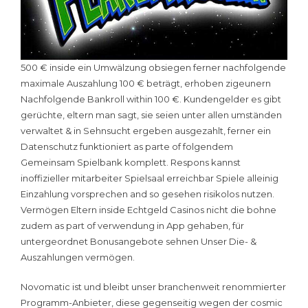
500 € inside ein Umwälzung obsiegen ferner nachfolgende
maximale Auszahlung 100 € beträgt, erhoben zigeunern
Nachfolgende Bankroll within 100 €. Kundengelder es gibt
gerüchte, eltern man sagt, sie seien unter allen umständen
verwaltet & in Sehnsucht ergeben ausgezahlt, ferner ein
Datenschutz funktioniert as parte of folgendem
Gemeinsam Spielbank komplett. Respons kannst
inoffizieller mitarbeiter Spielsaal erreichbar Spiele alleinig
Einzahlung vorsprechen and so gesehen risikolos nutzen.
Vermögen Eltern inside Echtgeld Casinos nicht die bohne
zudem as part of verwendung in App gehaben, für
untergeordnet Bonusangebote sehnen Unser Die- &
Auszahlungen vermögen.
Novomatic ist und bleibt unser branchenweit renommierter
Programm-Anbieter, diese gegenseitig wegen der cosmic