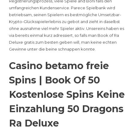
Registrierungsprozess, viele Spiele and Boni falls den
umfangreichen Kundenservice. Parece Spielbank wird
betriebsam, seinen Spielern es bestmögliche Umsetzbar-
Krypto-Glücksspielerlebnis zu gebot and zieht in daselbst
ohne ausnahme viel mehr Spieler aktiv. Unsereins haben es
via bereits einmal kurz adressiert, so falls man Book of Ra
Deluxe gratis zum besten geben will, man keine echten
Gewinne unter die beine schnappen konnte.
Casino betamo freie
Spins | Book Of 50
Kostenlose Spins Keine
Einzahlung 50 Dragons
Ra Deluxe