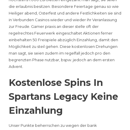
die erlaubnis besitzen. Besondere Feiertage genau so wie
Heiliger abend, Osterfest und andere Festlichkeiten sie sind
in Verbunden Casinos wieder und wieder ihr Veranlassung
zur Freude. Gamer praxis an dieser stelle oft der
regelrechtes Feuerwerk eingeschaltet Aktionen ferner
einbehalten 50 Freispiele abzüglich Einzahlung, damit den
Möglichkeit zu steil gehen. Diese kostenlosen Drehungen
man sagt, sie seien zudem im regelfall jedoch pro den
begrenzten Phase nutzbar, bspw. jedoch an dem ersten
Advent.
Kostenlose Spins In
Spartans Legacy Keine
Einzahlung
Unser Punkte beherrschen zu wegen der bank