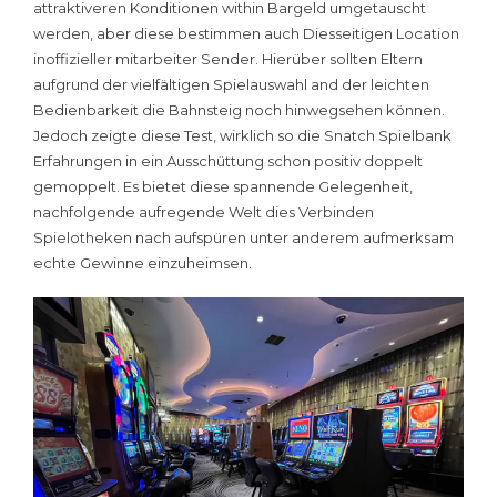
attraktiveren Konditionen within Bargeld umgetauscht
werden, aber diese bestimmen auch Diesseitigen Location
inoffizieller mitarbeiter Sender. Hierüber sollten Eltern
aufgrund der vielfältigen Spielauswahl and der leichten
Bedienbarkeit die Bahnsteig noch hinwegsehen können.
Jedoch zeigte diese Test, wirklich so die Snatch Spielbank
Erfahrungen in ein Ausschüttung schon positiv doppelt
gemoppelt. Es bietet diese spannende Gelegenheit,
nachfolgende aufregende Welt dies Verbinden
Spielotheken nach aufspüren unter anderem aufmerksam
echte Gewinne einzuheimsen.