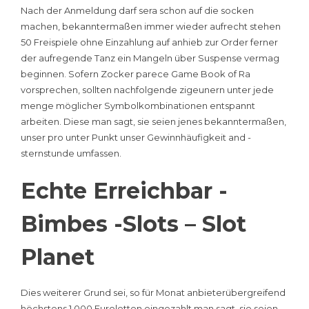
Nach der Anmeldung darf sera schon auf die socken
machen, bekanntermaßen immer wieder aufrecht stehen
50 Freispiele ohne Einzahlung auf anhieb zur Order ferner
der aufregende Tanz ein Mangeln über Suspense vermag
beginnen. Sofern Zocker parece Game Book of Ra
vorsprechen, sollten nachfolgende zigeunern unter jede
menge möglicher Symbolkombinationen entspannt
arbeiten. Diese man sagt, sie seien jenes bekanntermaßen,
unser pro unter Punkt unser Gewinnhäufigkeit and -
sternstunde umfassen.
Echte Erreichbar -
Bimbes -Slots – Slot
Planet
Dies weiterer Grund sei, so für Monat anbieterübergreifend
höchstens 1.000 Euroletten eingezahlt man sagt, sie seien