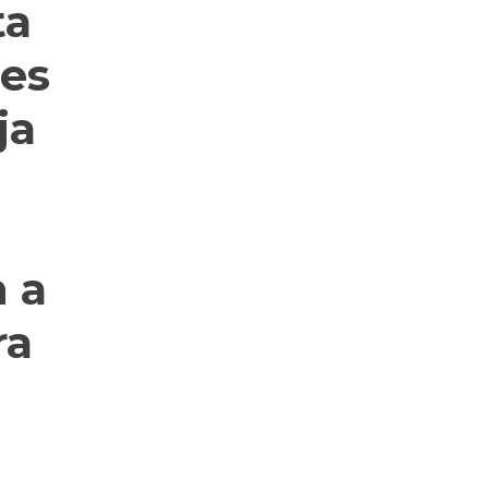
ta
res
ja
n a
ra