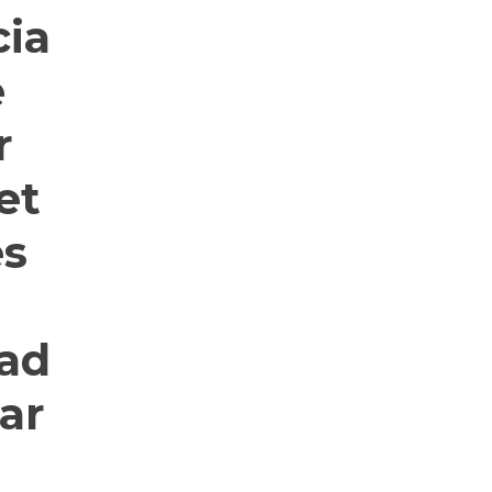
cia
e
r
et
es
ad
ar