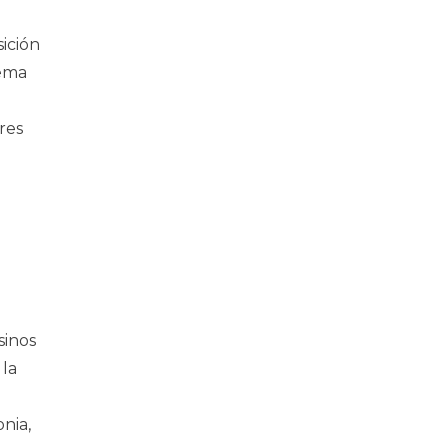
ición
tema
res
sinos
 la
nia,