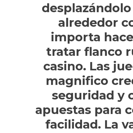
desplazándolo 
alrededor c
importa hace
tratar flanco 
casino. Las ju
magnifico cre
seguridad y c
apuestas para 
facilidad. La 