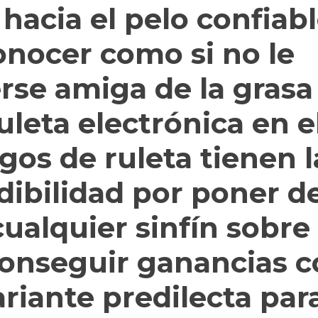
hacia el pelo confiab
onocer como si no le
rse amiga de la grasa
ruleta electrónica en e
egos de ruleta tienen l
dibilidad por poner d
ualquier sinfín sobre
conseguir ganancias 
variante predilecta par