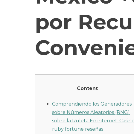
por Recu
Conveni
Content
Comprendiendo los Generadores
sobre Números Aleatorios (RNG)
sobre la Ruleta En internet: Casin
ruby fortune reseñas