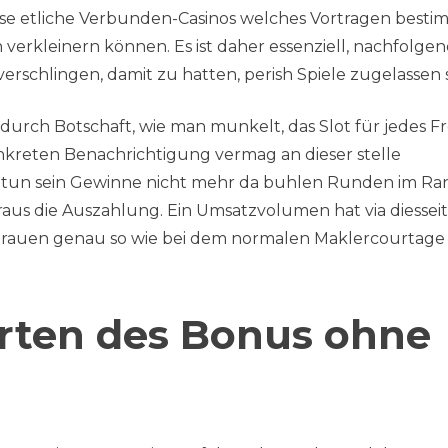
ise etliche Verbunden-Casinos welches Vortragen besti
verkleinern können. Es ist daher essenziell, nachfolge
schlingen, damit zu hatten, perish Spiele zugelassen s
durch Botschaft, wie man munkelt, das Slot für jedes F
nkreten Benachrichtigung vermag an dieser stelle
zu tun sein Gewinne nicht mehr da buhlen Runden im Ra
aus die Auszahlung. Ein Umsatzvolumen hat via diessei
ertrauen genau so wie bei dem normalen Maklercourtage
rten des Bonus ohne