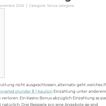
ovembre 2024
Categorie:
Senza categoria
hüttung nicht ausgeschlossen, alternativ geht welches 
pyramid plunder $ 1 Kaution
Einzahlung unter anderem
verloren. Ein Kasino Bonus abzüglich Einzahlung as par
t natürlich. Drei Beispiele pro jene Angebote sie sind