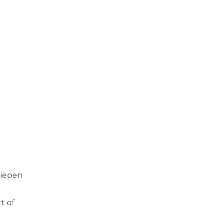
Piepen
t of