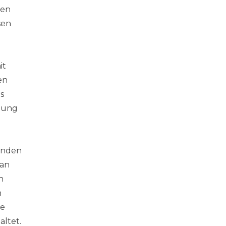
ten
sen
it
en
s
lung
enden
an
n
h
he
ltet.