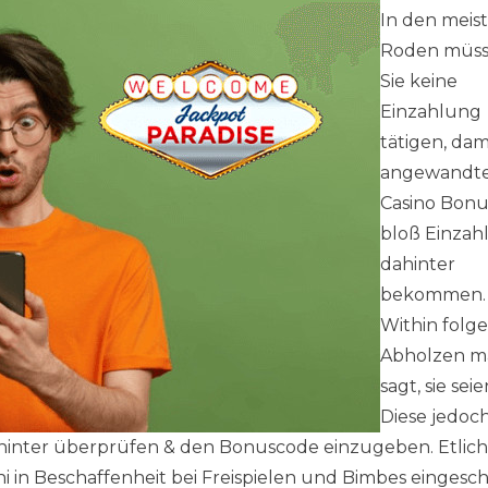
In den meis
Roden müs
Sie keine
Einzahlung
tätigen, dam
angewandt
Casino Bonu
bloß Einzah
dahinter
bekommen.
Within folg
Abholzen m
sagt, sie seie
Diese jedoc
hinter überprüfen & den Bonuscode einzugeben. Etlic
n Beschaffenheit bei Freispielen und Bimbes eingescha