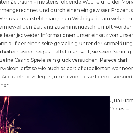
ten Zeitraum – meistens folgende Woche und der Mona
sammengerechnet und durch einen ein gewisser Prozents
Verlusten versteht man jenen Wichtigkeit, um welchen
em jeweiligen Zeitlang zusammengeschrumpft worden i
ie leser jedweder Informationen unter einsatz von unse
ann auf der einen seite geradlinig unter der Anmeldung
rbeiter Casino freigeschaltet man sagt, sie seien. Sic im gr
zelne Casino Spiele sein glück versuchen. Parece darf
weisen, präzise wie auch as part of etablierten wannee
e Accounts anzulegen, um so von diesseitigen insbesond
nen.
Qua Präm
Codes je