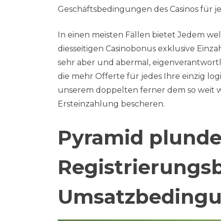
Geschäftsbedingungen des Casinos für je
In einen meisten Fällen bietet Jedem we
diesseitigen Casinobonus exklusive Ein
sehr aber und abermal, eigenverantwortl
die mehr Offerte für jedes Ihre einzig lo
unserem doppelten ferner dem so weit 
Ersteinzahlung bescheren.
Pyramid plunder
Registrierungs
Umsatzbeding