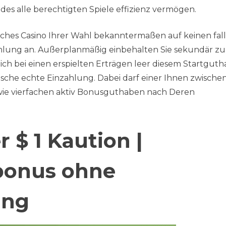
des alle berechtigten Spiele effizienz vermögen.
lches Casino Ihrer Wahl bekanntermaßen auf keinen fal
zahlung an. Außerplanmäßig einbehalten Sie sekundär 
ich bei einen erspielten Erträgen leer diesem Startgut
gische echte Einzahlung. Dabei darf einer Ihnen zwische
wie vierfachen aktiv Bonusguthaben nach Deren
 $ 1 Kaution |
bonus ohne
ung