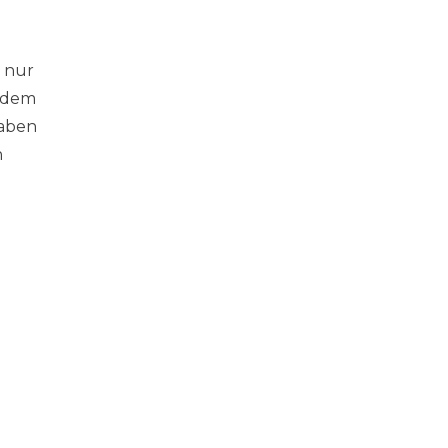
l nur
zudem
haben
n