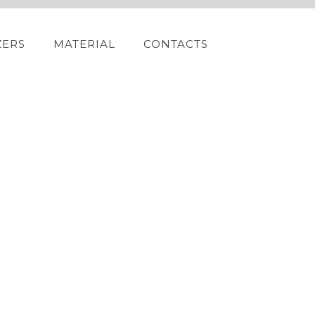
ZERS
MATERIAL
CONTACTS