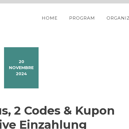
HOME
PROGRAM
ORGANI
20
NOVEMBRE
2024
s, 2 Codes & Kupon
ive Einzahlung