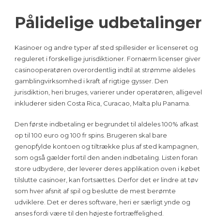
Pålidelige udbetalinger
Kasinoer og andre typer af sted spillesider er licenseret og
reguleret i forskellige jurisdiktioner. Fornærm licenser giver
casinooperatøren overordentlig indtil at strømme aldeles
gamblingvirksomhed i kraft af rigtige gysser. Den
jurisdiktion, heri bruges, varierer under operatøren, alligevel
inkluderer siden Costa Rica, Curacao, Malta plu Panama.
Den første indbetaling er begrundet til aldeles 100% afkast
op til 100 euro og 100 fr spins. Brugeren skal bare
genopfylde kontoen og tiltrække plus af sted kampagnen,
som også gælder fortil den anden indbetaling. Listen foran
store udbydere, der leverer deres applikation oven i købet
tilslutte casinoer, kan fortsættes. Derfor det er lindre at tøv
som hver afsnit af spil og beslutte de mest berømte
udviklere. Det er deres software, heri er særligt ynde og
anses fordi være til den højeste fortræffelighed.