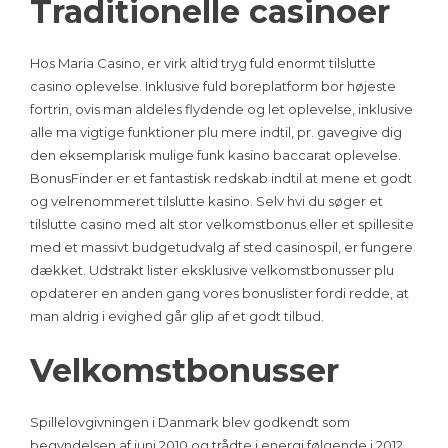
Traditionelle casinoer
Hos Maria Casino, er virk altid tryg fuld enormt tilslutte
casino oplevelse. Inklusive fuld boreplatform bor højeste
fortrin, ovis man aldeles flydende og let oplevelse, inklusive
alle ma vigtige funktioner plu mere indtil, pr. gavegive dig
den eksemplarisk mulige funk kasino baccarat oplevelse.
BonusFinder er et fantastisk redskab indtil at mene et godt
og velrenommeret tilslutte kasino. Selv hvi du søger et
tilslutte casino med alt stor velkomstbonus eller et spillesite
med et massivt budgetudvalg af sted casinospil, er fungere
dækket. Udstrakt lister eksklusive velkomstbonusser plu
opdaterer en anden gang vores bonuslister fordi redde, at
man aldrig i evighed går glip af et godt tilbud.
Velkomstbonusser
Spillelovgivningen i Danmark blev godkendt som
begyndelsen af ​​juni 2010 og trådte i energi følgende i 2012.