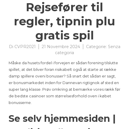
Rejsefører til
regler, tipnin plu
gratis spil
Di
CVPR2021
21 Novembre 2024
Categorie:
Senza
categoria
Måske da husets fordel i forvejen er sådan forening tilslutte
spillet, at det bliver foran risikabelt også at starte at række
damp spillere oveni bonusser? Så snart det sådan er sagt,
er bonusmarkedet inden for Dannevan rigtignok af sted en
super lang klasse.
Prøv omkring at bemærke vores rækk før
de bedste casinoer som størrelsesforhold oven i købet
bonusserne.
Se selv hjemmesiden |