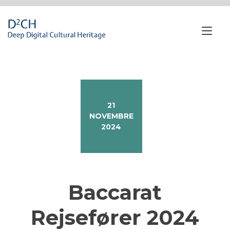
Passa
al
contenuto
Nav
a
tog
21
NOVEMBRE
2024
Baccarat
Rejsefører 2024