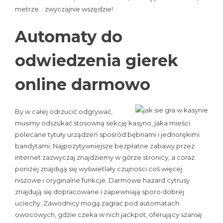
metrze… zwyczajnie wszędzie!
Automaty do
odwiedzenia gierek
online darmowo
By w całej odrzucić odgrywać,
musimy odszukać stosowną sekcję kasyno, jaka mieści
polecane tytuły urządzeń spośród bębnami i jednorękimi
bandytami. Najpozytywniejsze bezpłatne zabawy przez
internet zazwyczaj znajdziemy w górze stronicy, a coraz
poniżej znajdują się wyświetlały czujności coś więcej
niszowe i oryginalne funkcje. Darmowe hazard cytrusy
znajdują się dopracowane i zapewniają sporo dobrej
uciechy. Zawodnicy mogą zagrać pod automatach
owocowych, gdzie czeka w nich jackpot, oferujący szansę