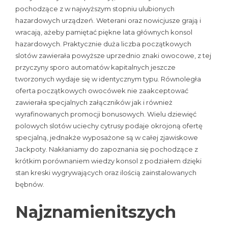
pochodzące z w najwyższym stopniu ulubionych
hazardowych urządzeń. Weterani oraz nowicjusze grają i
wracają, ażeby pamiętać piękne lata głównych konsol
hazardowych. Praktycznie duża liczba początkowych
slotów zawierała powyższe uprzednio znaki owocowe, z tej
przyczyny sporo automatów kapitalnych jeszcze
tworzonych wydaje się w identycznym typu. Równoległa
oferta początkowych owocówek nie zaakceptować
zawierała specjalnych załączników jak i również
wyrafinowanych promocji bonusowych. Wielu dziewięć
polowych slotów uciechy cytrusy podaje okrojoną ofertę
specjalną, jednakże wyposażone są w całej zjawiskowe
Jackpoty. Nakłaniamy do zapoznania się pochodzące z
krótkim porównaniem wiedzy konsol z podziałem dzięki
stan kreski wygrywających oraz ilością zainstalowanych
bębnów.
Najznamienitszych