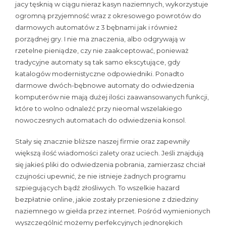
jacy tęsknią w ciągu nieraz kasyn naziemnych, wykorzystuje
ogromną przyjemność wraz z okresowego powrotów do
darmowych automatów z 3 bębnami jak i również
porządnej gry. I nie ma znaczenia, albo odgrywają w
rzetelne pieniądze, czy nie zaakceptować, ponieważ
tradycyjne automaty są tak samo ekscytujące, gdy
katalogów modernistyczne odpowiedniki. Ponadto
darmowe dwóch-bębnowe automaty do odwiedzenia
komputerów nie mają dużej ilości zaawansowanych funkcji,
które to wolno odnaleźć przy nieomal wszelakiego
nowoczesnych automatach do odwiedzenia konsol.
Stały się znacznie bliższe naszej firmie oraz zapewniły
większą ilość wiadomości zalety oraz uciech. Jeśli znajdują
się jakieś pliki do odwiedzenia pobrania, zamierzasz chciał
czujności upewnić, że nie istnieje żadnych programu
szpiegujących bądź złośliwych. To wszelkie hazard
bezpłatnie online, jakie zostały przeniesione z dziedziny
naziemnego w giełda przez internet. Pośród wymienionych
wyszczególnić możemy perfekcyjnych jednorękich