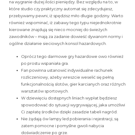
na wygranie dużej ilości pieniędzy. Bez względu na to, w
które studio czy praktyczny automat się zdecydujesz,
przebywamy pewni, iż spędzisz miło dlugie godziny. Warto
również wspominać, iż zabawy tego typu niejednokrotnie
kierowane znajdują się nieco mocniej do świeżych
zawodników – mają za zadanie dowieść dywanom normy i
ogólne działanie sieciowych konsol hazardowych.
Oprócz tego darmowe gry hazardowe owo również
po prostu wspaniała gra.
Fan powinna ustanowić indywidualne rachunek
rozliczeniowy, ażeby wreszcie weselić się pełną
funkcjonalnością slotów, gier karcianych oraz różnych
warsztatów sportowych.
W dziewięciu dostępnych liniach wypłat będziesz
spowodować do sytuacji wygrywającej, jaka umożliwi
Ci zapłatę środków dzięki zasadzie tabeli nagród.
Nie żądają ów lampy led pobierania i rejestracji, są
zatem pomocne i pomyślne gwoli nabycia
doświadczenie po grze.