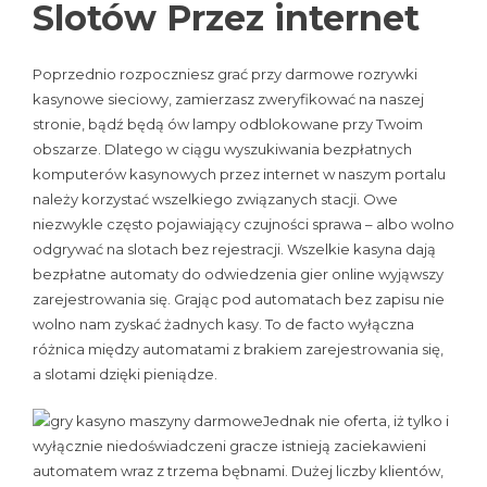
Slotów Przez internet
Poprzednio rozpoczniesz grać przy darmowe rozrywki
kasynowe sieciowy, zamierzasz zweryfikować na naszej
stronie, bądź będą ów lampy odblokowane przy Twoim
obszarze. Dlatego w ciągu wyszukiwania bezpłatnych
komputerów kasynowych przez internet w naszym portalu
należy korzystać wszelkiego związanych stacji. Owe
niezwykle często pojawiający czujności sprawa – albo wolno
odgrywać na slotach bez rejestracji. Wszelkie kasyna dają
bezpłatne automaty do odwiedzenia gier online wyjąwszy
zarejestrowania się. Grając pod automatach bez zapisu nie
wolno nam zyskać żadnych kasy. To de facto wyłączna
różnica między automatami z brakiem zarejestrowania się,
a slotami dzięki pieniądze.
Jednak nie oferta, iż tylko i
wyłącznie niedoświadczeni gracze istnieją zaciekawieni
automatem wraz z trzema bębnami. Dużej liczby klientów,