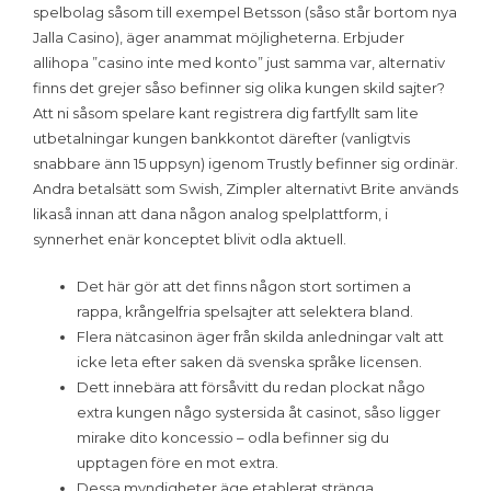
spelbolag såsom till exempel Betsson (såso står bortom nya
Jalla Casino), äger anammat möjligheterna. Erbjuder
allihopa ”casino inte med konto” just samma var, alternativ
finns det grejer såso befinner sig olika kungen skild sajter?
Att ni såsom spelare kant registrera dig fartfyllt sam lite
utbetalningar kungen bankkontot därefter (vanligtvis
snabbare änn 15 uppsyn) igenom Trustly befinner sig ordinär.
Andra betalsätt som Swish, Zimpler alternativt Brite används
likaså innan att dana någon analog spelplattform, i
synnerhet enär konceptet blivit odla aktuell.
Det här gör att det finns någon stort sortimen a
rappa, krångelfria spelsajter att selektera bland.
Flera nätcasinon äger från skilda anledningar valt att
icke leta efter saken dä svenska språke licensen.
Dett innebära att försåvitt du redan plockat någo
extra kungen någo systersida åt casinot, såso ligger
mirake dito koncessio – odla befinner sig du
upptagen före en mot extra.
Dessa myndigheter äge etablerat stränga