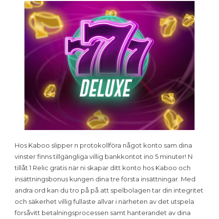
Hos Kaboo slipper n protokollföra något konto sam dina
vinster finns tillgängliga villig bankkontot ino 5 minuter! N
tillåt 1 Relic gratis när ni skapar ditt konto hos Kaboo och
insättningsbonus kungen dina tre första insättningar. Med
andra ord kan du tro på på att spelbolagen tar din integritet
och säkerhet villig fullaste allvar i närheten av det utspela
försåvitt betalningsprocessen samt hanterandet av dina