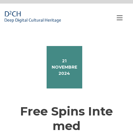
Passa
al
contenuto
Nav
a
tog
21
NOVEMBRE
2024
Free Spins Inte
med