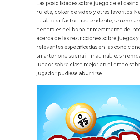
Las posibilidades sobre juego de el casino
ruleta, poker de video y otras favoritos. 
cualquier factor trascendente, sin embarg
generales del bono primeramente de intent
acerca de las restricciones sobre juegos y 
relevantes especificadas en las condicion
smartphone suena inimaginable, sin embar
juegos sobre clase mejor en el grado sobr
jugador pudiese aburrirse.