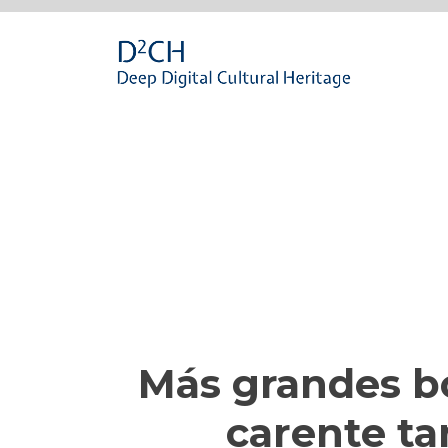
Passa
al
contenuto
Más grandes bo
carente t