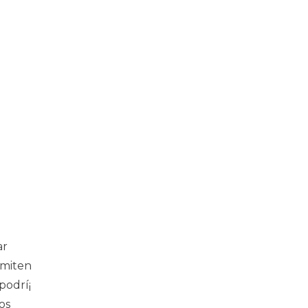
ar
rmiten
podrí¡
os