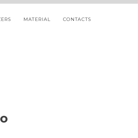
ZERS
MATERIAL
CONTACTS
go