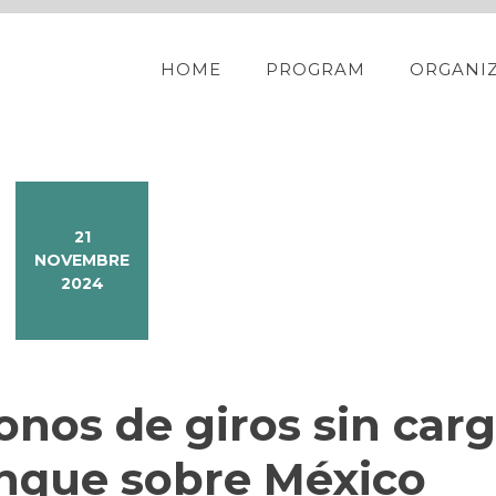
HOME
PROGRAM
ORGANI
21
NOVEMBRE
2024
nos de giros sin car
anque sobre México