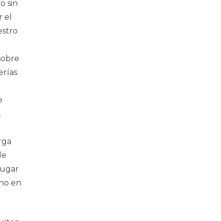
o sin
 el
estro
sobre
erías
e
,
rga
de
lugar
ino en