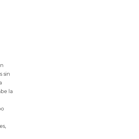
on
 sin
a
abe la
po
es,