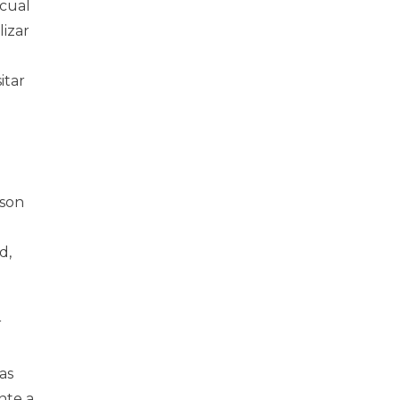
 cual
lizar
itar
 son
d,
r
as
nte a