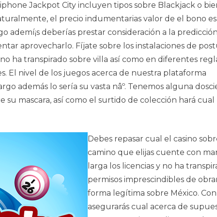
 iphone Jackpot City incluyen tipos sobre Blackjack o bie
Naturalmente, el precio indumentarias valor de el bono es
o ademí¡s deberías prestar consideración a la predicció
ar aprovecharlo. Fíjate sobre los instalaciones de post
no ha transpirado sobre villa así­ como en diferentes regl
es. El nivel de los juegos acerca de nuestra plataforma
go además lo serí­a su vasta nâº. Tenemos alguna dosci
e su mascara, así­ como el surtido de colección hará cual
Debes repasar cual el casino sobr
camino que elijas cuente con m
larga los licencias y no ha transpi
permisos imprescindibles de obra
forma legítima sobre México. Con
asegurarás cual acerca de supue