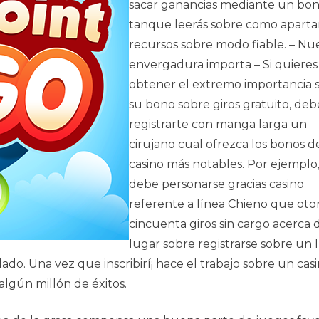
sacar ganancias mediante un bon
tanque leerás sobre como apartar
recursos sobre modo fiable. – Nu
envergadura importa – Si quieres
obtener el extremo importancia 
su bono sobre giros gratuito, deb
registrarte con manga larga un
cirujano cual ofrezca los bonos d
casino más notables. Por ejemplo
debe personarse gracias casino
referente a línea Chieno que oto
cincuenta giros sin cargo acerca 
lugar sobre registrarse sobre un 
ado. Una vez que inscribirí¡ hace el trabajo sobre un cas
algún millón de éxitos.