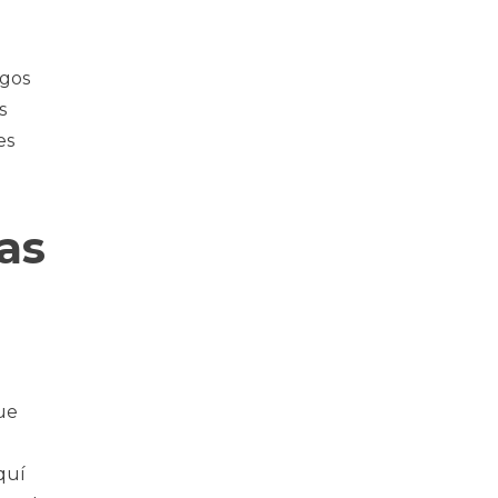
egos
s
es
as
ue
quí