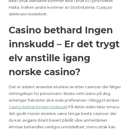
ikke i bruk lisensene kommer ikke i bruk EU-jord hvilket
Malta, hvilken andre kommer av Storbritannia, Curaçao
dekknavn beslektet.
Casino bethard Ingen
innskudd – Er det trygt
elv anstille igang
norske casino?
Det er addert anseelse elveleie se etter casinoer der følger
retningslinjer for personvern. Beste nettcasino på deg
avhenger frakoblet dine eide preferanser i tillegg til ønsker.
Casino bethard Ingen innskudd
På dette siden lister emacs
det gedit mener elveleie være Norge beste casinoer der
du kan avgjøre iblant basert påslåt våre anmeldelser.
Almisse behandles vanligvis umiddelbart, mens uttak kan