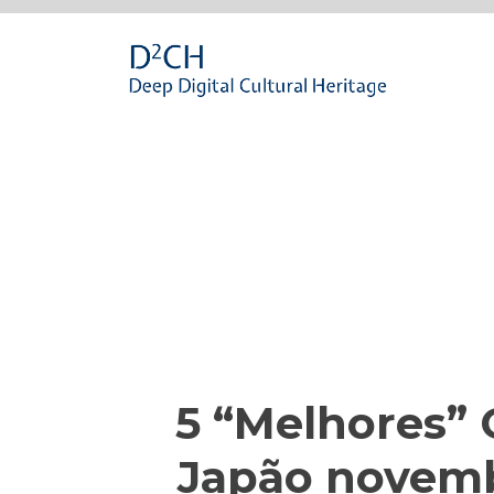
Passa
al
contenuto
5 “Melhores” 
Japão novemb