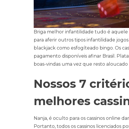
Briga melhor infantilidade tudo é aquele
para aferir outros tipos infantilidade jog
blackjack como esfogíteado bingo. Os ca
pagamento disponíveis afinar Brasil. Pl
boas-vindas uma vez que resto aloucado 
Nossos 7 critéri
melhores cassin
Nanja, é oculto para os cassinos online 
Portanto, todos os cassinos licenciados