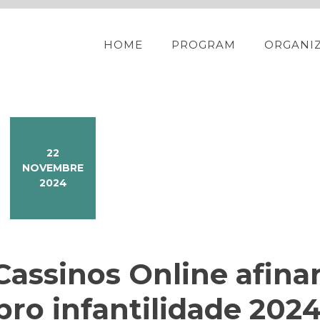
HOME
PROGRAM
ORGANI
22
NOVEMBRE
2024
Cassinos Online afina
ro infantilidade 202