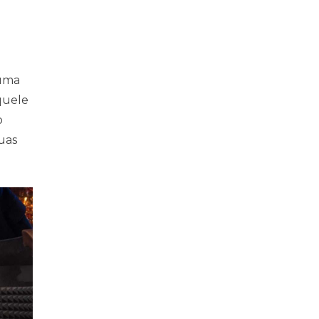
 uma
aquele
o
uas