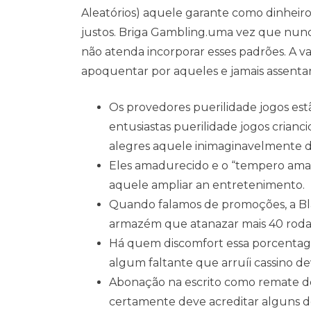
Aleatórios) aquele garante como dinheiro
justos. Briga Gambling.uma vez que nunc
não atenda incorporar esses padrões. A 
apoquentar por aqueles e jamais assentar
Os provedores puerilidade jogos es
entusiastas puerilidade jogos crian
alegres aquele inimaginavelmente di
Eles amadurecido e o “tempero amal
aquele ampliar an entretenimento.
Quando falamos de promoções, a Bl
armazém que atanazar mais 40 rodad
Há quem discomfort essa porcentag
algum faltante que arruíi cassino de
Abonação na escrito como remate d
certamente deve acreditar alguns do