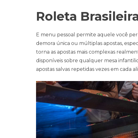
Roleta Brasileir
E menu pessoal permite aquele você person
demora única ou múltiplas apostas, especi
torna as apostas mais complexas realmente
disponíveis sobre qualquer mesa infantili
apostas salvas repetidas vezes em cada a