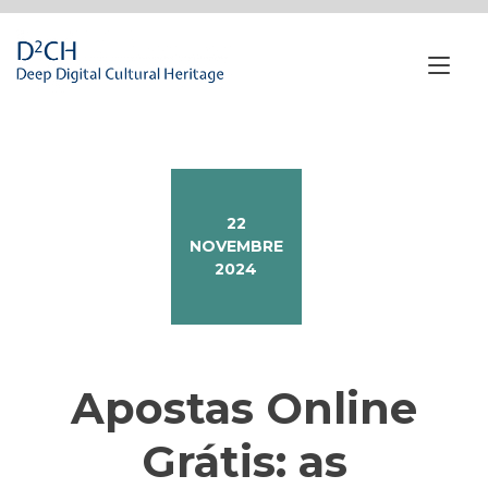
Passa
al
contenuto
Nav
a
tog
22
NOVEMBRE
2024
Apostas Online
Grátis: as