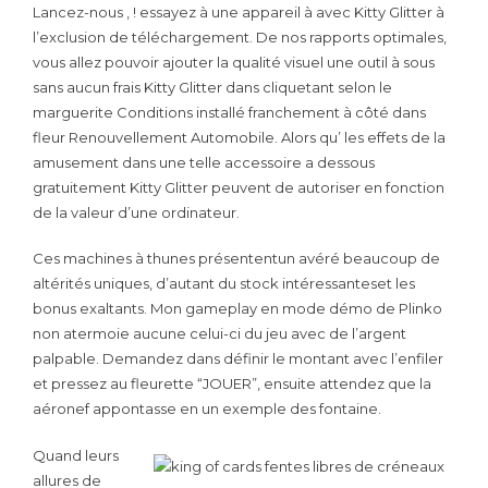
Lancez-nous , ! essayez à une appareil à avec Kitty Glitter à
l’exclusion de téléchargement. De nos rapports optimales,
vous allez pouvoir ajouter la qualité visuel une outil à sous
sans aucun frais Kitty Glitter dans cliquetant selon le
marguerite Conditions installé franchement à côté dans
fleur Renouvellement Automobile. Alors qu’ les effets de la
amusement dans une telle accessoire a dessous
gratuitement Kitty Glitter peuvent de autoriser en fonction
de la valeur d’une ordinateur.
Ces machines à thunes présententun avéré beaucoup de
altérités uniques, d’autant du stock intéressanteset les
bonus exaltants. Mon gameplay en mode démo de Plinko
non atermoie aucune celui-ci du jeu avec de l’argent
palpable. Demandez dans définir le montant avec l’enfiler
et pressez au fleurette “JOUER”, ensuite attendez que la
aéronef appontasse en un exemple des fontaine.
Quand leurs
allures de