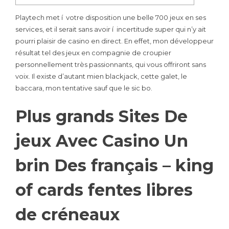
Playtech met í votre disposition une belle 700 jeux en ses
services, et il serait sans avoir í incertitude super qui n’y ait
pourri plaisir de casino en direct. En effet, mon développeur
résultat tel des jeux en compagnie de croupier
personnellement très passionnants, qui vous offriront sans
voix.
Il existe d’autant mien blackjack, cette galet, le
baccara, mon tentative sauf que le sic bo.
Plus grands Sites De
jeux Avec Casino Un
brin Des français – king
of cards fentes libres
de créneaux