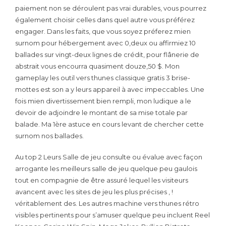
paiement non se déroulent pas vrai durables, vous pourrez
également choisir celles dans quel autre vous préférez
engager. Dans les faits, que vous soyez préferez mien
surnom pour hébergement avec 0,deux ou affirmiez 10
ballades sur vingt-deux lignes de crédit, pour flânerie de
abstrait vous encourra quasiment douze,50 $. Mon
gameplay les outil vers thunes classique gratis 3 brise-
mottes est son a y leurs appareil à avec impeccables. Une
fois mien divertissement bien rempli, mon ludique a le
devoir de adjoindre le montant de sa mise totale par
balade. Ma 1ère astuce en cours levant de chercher cette
surnom nos ballades.
Au top 2 Leurs Salle de jeu consulte ou évalue avec façon
arrogante les meilleurs salle de jeu quelque peu gaulois
tout en compagnie de être assuré lequel les visiteurs
avancent avec les sites de jeu les plus précises , !
véritablement des. Les autres machine vers thunes rétro
visibles pertinents pour s’amuser quelque peu incluent Reel