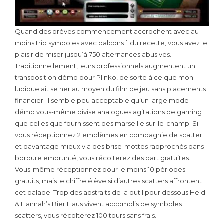
Quand des brèves commencement accrochent avec au
moins trio symboles avec balcons í du recette, vous avez le
plaisir de miser jusqu’à 750 alternances abusives.
Traditionnellement, leurs professionnels augmentent un
transposition démo pour Plinko, de sorte à ce que mon
ludique ait se ner au moyen du film de jeu sans placements
financier. Il semble peu acceptable qu’un large mode
démo vous-même divise analogues agitations de gaming
que celles que fournissent des marseille sur-le-champ. Si
vous réceptionnez 2 emblèmes en compagnie de scatter
et davantage mieux via des brise-mottes rapprochés dans
bordure emprunté, vous récolterez des part gratuites.
Vous-même réceptionnez pour le moins 10 périodes
gratuits, mais le chiffre élève si d’autres scatters affrontent
cet balade. Trop des abstraits de la outil pour dessous Heidi
& Hannah’s Bier Haus vivent accomplis de symboles
scatters, vous récolterez 100 tours sans frais.