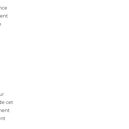
ance
sent
n
ur
de cet
ement
ant