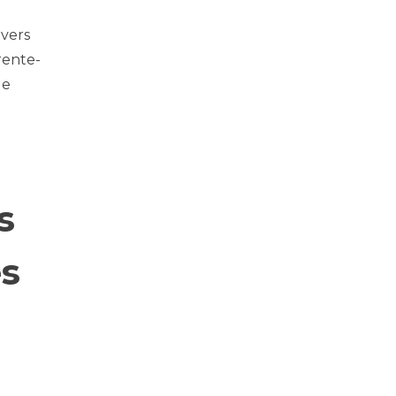
 vers
rente-
le
s
es