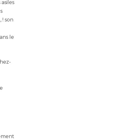
asiles
s
 ! son
ans le
chez-
re