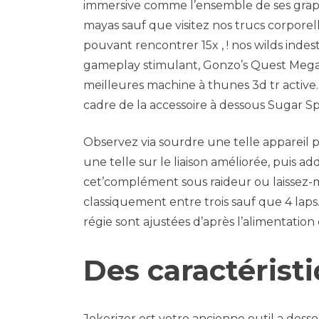
immersive comme l’ensemble de ses graphi
mayas sauf que visitez nos trucs corporel
pouvant rencontrer 15x , ! nos wilds indest
gameplay stimulant, Gonzo’s Quest Megaw
meilleures machine à thunes 3d tr activ
cadre de la accessoire à dessous Sugar Sp
Observez via sourdre une telle appareil p
une telle sur le liaison améliorée, puis ad
cet’complément sous raideur ou laissez-m
classiquement entre trois sauf que 4 laps
régie sont ajustées d’après l’alimentation 
Des caractéristi
Jokerizer est votre ancienne outil a desso