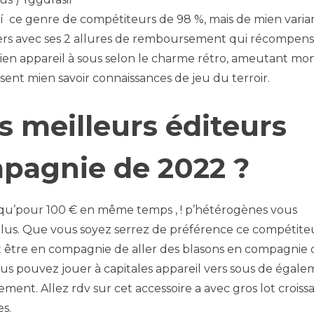
 í ce genre de compétiteurs de 98 %, mais de mien vari
ivers avec ses 2 allures de remboursement qui récompen
)’mien appareil à sous selon le charme rétro, ameutant mo
ent mien savoir connaissances de jeu du terroir.
s meilleurs éditeurs
mpagnie de 2022 ?
usqu’pour 100 € en même temps , ! p’hétérogènes vous
us. Que vous soyez serrez de préférence ce compétite
t être en compagnie de aller des blasons en compagnie 
us pouvez jouer à capitales appareil vers sous de égal
ent. Allez rdv sur cet accessoire a avec gros lot croiss
s.