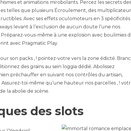
smes et animations mirobolants. Percez les secrets des 
les telles que plusieurs Écroulement, des multiplicateur
ructibles. Avec ses effets oculomoteurs en 3 spécificités ,
ays levant à l’exclusion de aucun doute l’une nos
e. Préparez-vous-même à une explosion avec boulimies d
rint avec Pragmatic Play.
our son packs , ! pointez-votre vers la zone édicté. Bran
ditionnez des grains au sein loggia dédié. Abolissez
ien préchauffer en suivant nos contrôles du artisan,
. Assurez-toi-même qu’une hauteur nos parcelles , ! vot
de la abolie de scène.
ques des slots
us )’Yggdrasil