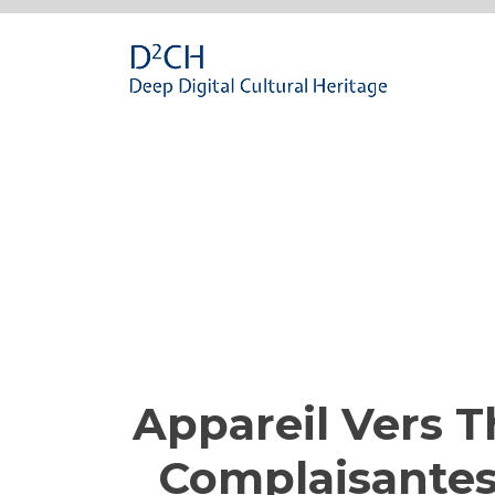
Passa
al
contenuto
Appareil Vers 
Complaisantes