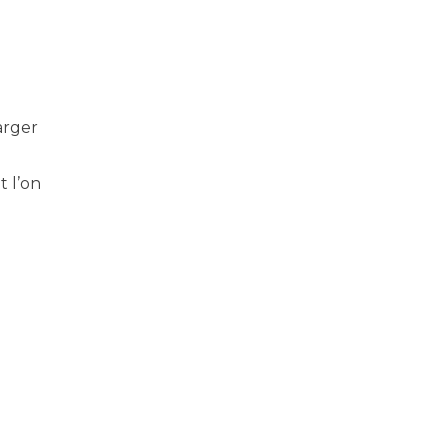
arger
 l’on