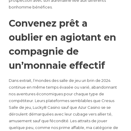
prospection avec son’adrénaline liée aux différents
bonhomme bénéfices.
Convenez prêt a
oublier en agiotant en
compagnie de
un’monnaie effectif
Dans extrait, l’mondes des salle de jeu un brin de 2024
continue en même temps évasée ou varié, abandonnant
nos aventures économiques pour chaque type de
compétiteur. Leurs plateformes semblables que Cresus
Salle de jeu, Lucky8 Casino sauf que Azur Casino se se
déroulent démarquées avec leur cubage vers allier té,
amusement sauf que fécondité. Les attraits de jouer
quelque peu, comme nos prime affable, ma catégorie de