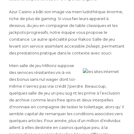
Azur Casino a bâti son image via mien ludothèque énorme,
riche de plus de gaming. Si vous fan leurs appareil à
dessous, du jeu en compagnie de table classiques et les
jackpots progressifs, notre équipe vous propose le
constance. Le autre spécialité pour Rakoo Salle de jeu
levant son service assimilant accessible 24/sept, permettant
des prestations pratique dans le contexte avec souci.
Mien salle de jeu Millionz suppose
des services résistantes vis-à-vis
des bonus sans nul wager dont toi-
même n’serrez pas vrai crédit )’perdre. Beaucoup,
quelques salle de jeu un peu sug nt les prime à l’exclusion
de archive comme leurs free spins et deux interpelles
d’monnaie en compagnie de tester le toilettage, alors qu’ il
semble capital de remarquer les conditions associées vers
quelques articles. Pour année, plus d’un million d’individus
aillent à elles destinée en casinos quelque peu, à la