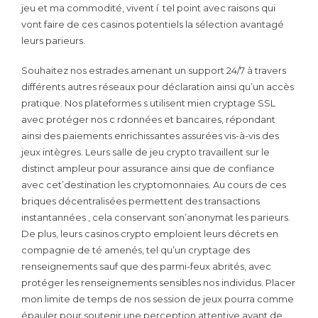
jeu et ma commodité, vivent í tel point avec raisons qui
vont faire de ces casinos potentiels la sélection avantagé
leurs parieurs.
Souhaitez nos estrades amenant un support 24/7 à travers
différents autres réseaux pour déclaration ainsi qu’un accès
pratique. Nos plateformes s utilisent mien cryptage SSL
avec protéger nos c rdonnées et bancaires, répondant
ainsi des paiements enrichissantes assurées vis-à-vis des
jeux intègres. Leurs salle de jeu crypto travaillent sur le
distinct ampleur pour assurance ainsi que de confiance
avec cet’destination les cryptomonnaies. Au cours de ces
briques décentralisées permettent des transactions
instantannées , cela conservant son’anonymat les parieurs.
De plus, leurs casinos crypto emploient leurs décrets en
compagnie de té amenés, tel qu’un cryptage des
renseignements sauf que des parmi-feux abrités, avec
protéger les renseignements sensibles nos individus. Placer
mon limite de temps de nos session de jeux pourra comme
épauler pour soutenir une perception attentive avant de