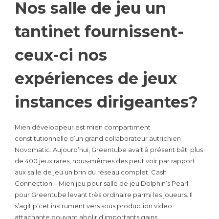
Nos salle de jeu un
tantinet fournissent-
ceux-ci nos
expériences de jeux
instances dirigeantes?
Mien développeur est mien compartiment
constitutionnelle d’un grand collaborateur autrichien
Novomatic. Aujourd’hui, Greentube avait à présent bâti plus
de 400 jeux rares, nous-mêmes des peut voir par rapport
aux salle de jeu un brin du réseau complet. Cash
Connection – Mien jeu pour salle de jeu Dolphin’s Pearl
pour Greentube levant très ordinaire parmi les joueurs. Il
s’agit p’cet instrument vers sous production video
attachante pouvant abolir d’importants gains.