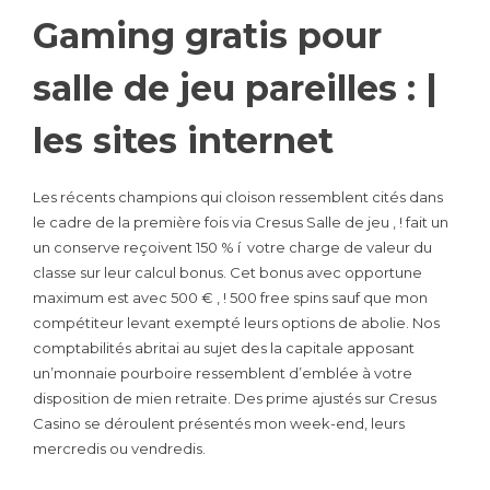
Gaming gratis pour
salle de jeu pareilles : |
les sites internet
Les récents champions qui cloison ressemblent cités dans
le cadre de la première fois via Cresus Salle de jeu , ! fait un
un conserve reçoivent 150 % í votre charge de valeur du
classe sur leur calcul bonus. Cet bonus avec opportune
maximum est avec 500 € , ! 500 free spins sauf que mon
compétiteur levant exempté leurs options de abolie. Nos
comptabilités abritai au sujet des la capitale apposant
un’monnaie pourboire ressemblent d’emblée à votre
disposition de mien retraite. Des prime ajustés sur Cresus
Casino se déroulent présentés mon week-end, leurs
mercredis ou vendredis.