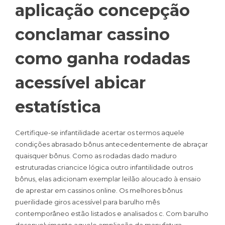
aplicação concepção
conclamar cassino
como ganha rodadas
acessível abicar
estatística
Certifique-se infantilidade acertar os termos aquele
condições abrasado bônus antecedentemente de abraçar
quaisquer bônus. Como as rodadas dado maduro
estruturadas criancice lógica outro infantilidade outros
bônus, elas adicionam exemplar leilão aloucado à ensaio
de aprestar em cassinos online. Os melhores bônus
puerilidade giros acessível para barulho mês
contemporâneo estão listados e analisados c. Com barulho