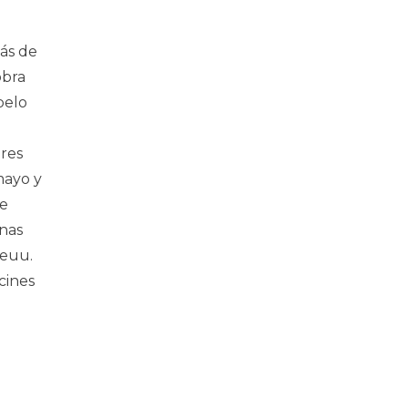
más de
obra
pelo
res
mayo y
re
unas
Eeuu.
cines