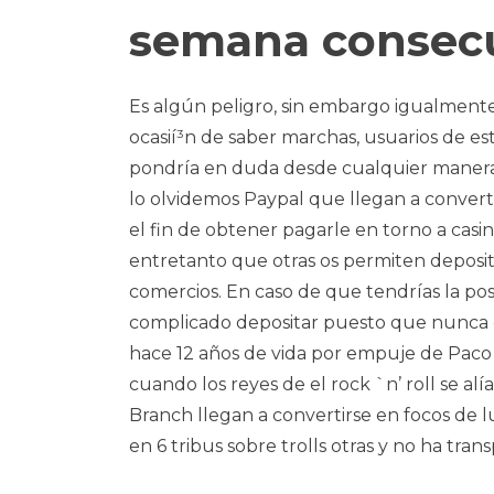
semana consec
Es algún peligro, sin embargo igualmente
ocasií³n de saber marchas, usuarios de e
pondrí­a en duda desde cualquier manera. 
lo olvidemos Paypal que llegan a convert
el fin de obtener pagarle en torno a cas
entretanto que otras os permiten deposit
comercios. En caso de que tendrí­as la p
complicado depositar puesto que nunca co
hace 12 años de vida por empuje de Paco La
cuando los reyes de el rock `n’ roll se a
Branch llegan a convertirse en focos de 
en 6 tribus sobre trolls otras y no ha tran