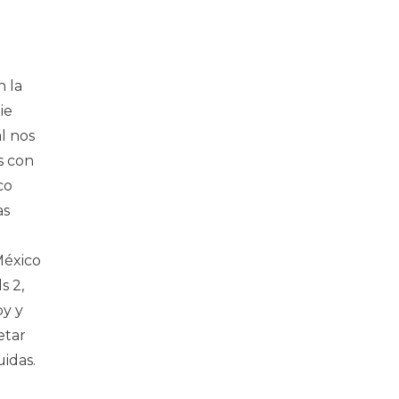
n la
ie
l nos
s con
co
as
México
s 2,
py y
etar
uidas.