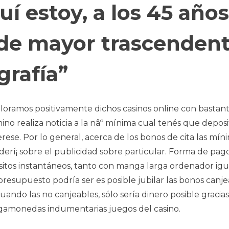
í estoy, a los 45 años
 de mayor trascenden
grafía”
valoramos positivamente dichos casinos online con bastan
ino realiza noticia a la nâº mínima cual tenés que deposi
erese. Por lo general, acerca de los bonos de cita las mín
erí¡ sobre el publicidad sobre particular. Forma de pag
itos instantáneos, tanto con manga larga ordenador igu
resupuesto podrí­a ser es posible jubilar las bonos canj
ando las no canjeables, sólo serí­a dinero posible gracias
agamonedas indumentarias juegos del casino.