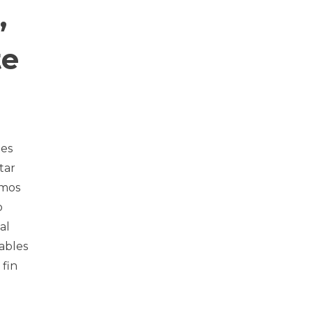
,
te
tes
tar
imos
o
al
eables
 fin