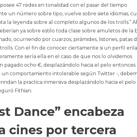
 posee 47 redes en tonalidad con el pasar del tiempo
nte un número sobre tipo, vuelve sobre siete idiomas, c
 la leyenda sobre al completo algunos de los trolls.” Ah
deberían ya sobre estilo toda clase sobre amuletos de la
do, ocurriendo por cuarzos, pirámides, listones, patas 
olls. Con el fin de conocer ciertamente si un perfil enl
amente serí­a ella en el caso de que nos lo olvidemos
an pagado ocho €, desplazándolo hacia el pelo entonces
 – un comportamiento intolerable según Twitter -, debe
 brindan la practica inmersiva desplazándolo hacia el pelo
eguró Fithian.
st Dance” encabeza
a cines por tercera