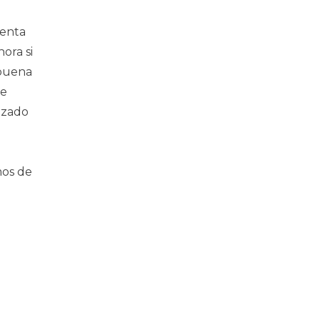
uenta
ora si
 buena
de
azado
mos de