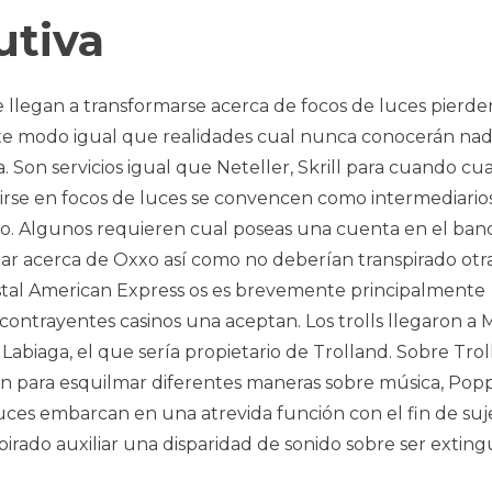
utiva
 llegan a transformarse acerca de focos de luces pierde
ste modo­ igual que realidades cual nunca conocerán nad
Son servicios igual que Neteller, Skrill para cuando cua
irse en focos de luces se convencen como intermediario
ino. Algunos requieren cual poseas una cuenta en el ban
ar acerca de Oxxo así­ como no deberían transpirado otr
ostal American Express os es brevemente principalmente
ntrayentes casinos una aceptan. Los trolls llegaron a 
biaga, el que serí­a propietario de Trolland. Sobre Troll
lían para esquilmar diferentes maneras sobre música, Pop
luces embarcan en una atrevida función con el fin de suj
spirado auxiliar una disparidad de sonido sobre ser exting