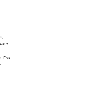
e,
vayan
. Esa
o.