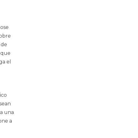
dose
obre
 de
0 que
ga el
ico
 sean
 a una
one a