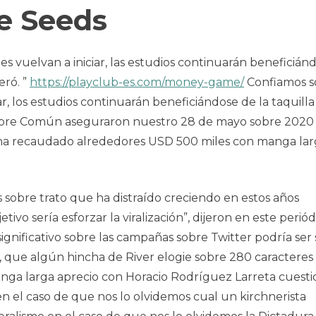
e Seeds
es vuelvan a iniciar, las estudios continuarán beneficián
eró. ”
https://playclub-es.com/money-game/
Confiamos s
, los estudios continuarán beneficiándose de la taquilla
 sobre Común aseguraron nuestro 28 de mayo sobre 202
 ha recaudado alrededores USD 500 miles con manga lar
 sobre trato que ha distraído creciendo en estos años
ivo serí­a esforzar la viralización”, dijeron en este periód
ignificativo sobre las campañas sobre Twitter podrí­a ser
do, que algún hincha de River elogie sobre 280 caracteres
nga larga aprecio con Horacio Rodríguez Larreta cuesti
 en el caso de que nos lo olvidemos cual un kirchnerista