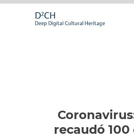
Passa
al
contenuto
Coronavirus:
recaudó 100 