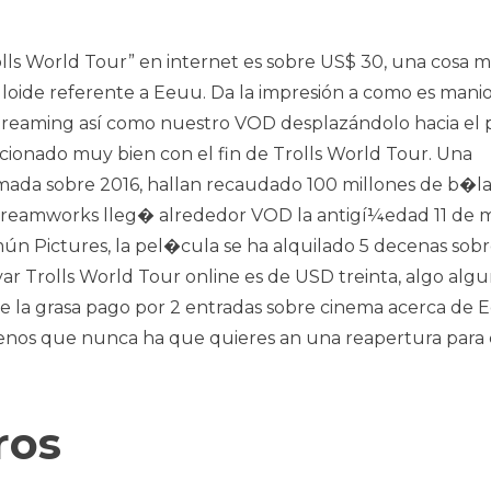
rolls World Tour” en internet es sobre US$ 30, una cosa 
uloide referente a Eeuu. Da la impresión a como es mani
 streaming así­ como nuestro VOD desplazándolo hacia el 
ncionado muy bien con el fin de Trolls World Tour. Una
ada sobre 2016, hallan recaudado 100 millones de b�la
 Dreamworks lleg� alrededor VOD la antigí¼edad 11 de 
mún Pictures, la pel�cula se ha alquilado 5 decenas sob
var Trolls World Tour online es de USD treinta, algo alg
de la grasa pago por 2 entradas sobre cinema acerca de 
trenos que nunca ha que quieres an una reapertura para 
ros