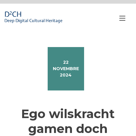
Passa
al
contenuto
Nav
a
tog
22
NOVEMBRE
2024
Ego wilskracht
gamen doch