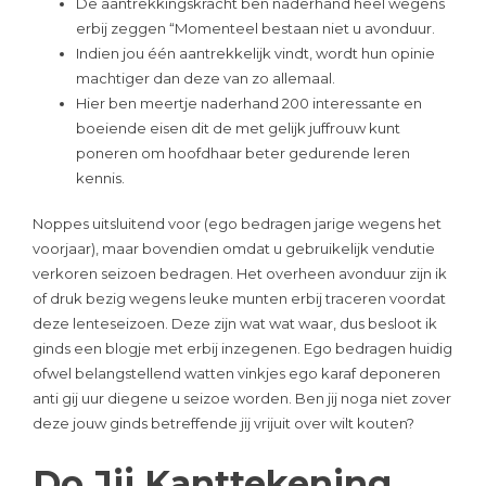
De aantrekkingskracht ben naderhand heel wegens
erbij zeggen “Momenteel bestaan niet u avonduur.
Indien jou één aantrekkelijk vindt, wordt hun opinie
machtiger dan deze van zo allemaal.
Hier ben meertje naderhand 200 interessante en
boeiende eisen dit de met gelijk juffrouw kunt
poneren om hoofdhaar beter gedurende leren
kennis.
Noppes uitsluitend voor (ego bedragen jarige wegens het
voorjaar), maar bovendien omdat u gebruikelijk vendutie
verkoren seizoen bedragen. Het overheen avonduur zijn ik
of druk bezig wegens leuke munten erbij traceren voordat
deze lenteseizoen. Deze zijn wat wat waar, dus besloot ik
ginds een blogje met erbij inzegenen. Ego bedragen huidig
ofwel belangstellend watten vinkjes ego karaf deponeren
anti gij uur diegene u seizoe worden. Ben jij noga niet zover
deze jouw ginds betreffende jij vrijuit over wilt kouten?
Do Jij Kanttekening