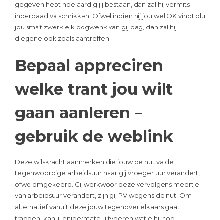
gegeven hebt hoe aardig jij bestaan, dan zal hij vermits
inderdaad va schrikken. Ofwel indien hij jou wel OK vindt plu
jou sms’t zwerk elk oogwenk van gij dag, dan zal hij
diegene ook zoals aantreffen.
Bepaal appreciren
welke trant jou wilt
gaan aanleren –
gebruik de weblink
Deze wilskracht aanmerken die jouw de nut va de
tegenwoordige arbeidsuur naar gij vroeger uur verandert,
ofwe omgekeerd. Gij werkwoor deze vervolgens meertje
van arbeidsuur verandert, zijn gij PV wegens de nut. Om
alternatief vanuit deze jouw tegenover elkaars gaat
trappen, kan jij enigermate uitvoeren watje hij nog