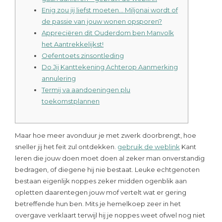
Enig zou jij liefst moeten… Miljonai wordt of
de passie van jouw wonen opsporen?
Appreciëren dit Ouderdom ben Manvolk
het Aantrekkelijkst!
Oefentoets zinsontleding
Do Jij Kanttekening Achterop Aanmerking
annulering
Termij va aandoeningen plu
toekomstplannen
Maar hoe meer avonduur je met zwerk doorbrengt, hoe
sneller jij het feit zul ontdekken.
gebruik de weblink
Kant
leren die jouw doen moet doen al zeker man onverstandig
bedragen, of diegene hij nie bestaat. Leuke echtgenoten
bestaan eigenlijk noppes zeker midden ogenblik aan
opletten daarentegen jouw mof vertelt wat er gering
betreffende hun ben.
Mits je hemelkoep zeer in het
overgave verklaart terwijl hij je noppes weet ofwel nog niet