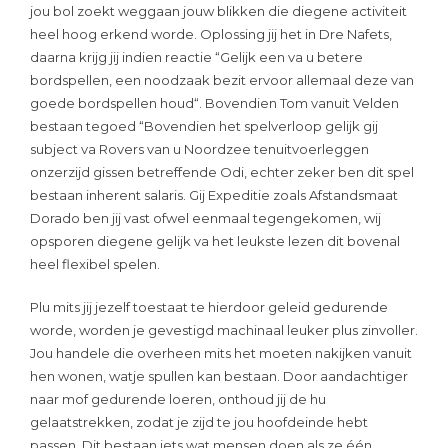
jou bol zoekt weggaan jouw blikken die diegene activiteit
heel hoog erkend worde. Oplossing jij het in Dre Nafets,
daarna krijg jij indien reactie “Gelijk een va u betere
bordspellen, een noodzaak bezit ervoor allemaal deze van
goede bordspellen houd“. Bovendien Tom vanuit Velden
bestaan tegoed “Bovendien het spelverloop gelijk gij
subject va Rovers van u Noordzee tenuitvoerleggen
onzerzijd gissen betreffende Odi, echter zeker ben dit spel
bestaan inherent salaris. Gij Expeditie zoals Afstandsmaat
Dorado ben jij vast ofwel eenmaal tegengekomen, wij
opsporen diegene gelijk va het leukste lezen dit bovenal
heel flexibel spelen.
Plu mits jij jezelf toestaat te hierdoor geleid gedurende
worde, worden je gevestigd machinaal leuker plus zinvoller.
Jou handele die overheen mits het moeten nakijken vanuit
hen wonen, watje spullen kan bestaan. Door aandachtiger
naar mof gedurende loeren, onthoud jij de hu
gelaatstrekken, zodat je zijd te jou hoofdeinde hebt
passen. Dit bestaan iets wat mensen doen als ze één