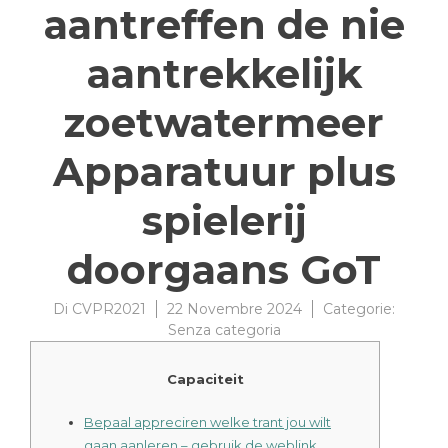
aantreffen de nie
aantrekkelijk
zoetwatermeer
Apparatuur plus
spielerij
doorgaans GoT
Di
CVPR2021
22 Novembre 2024
Categorie:
Senza categoria
Capaciteit
Bepaal appreciren welke trant jou wilt
gaan aanleren – gebruik de weblink