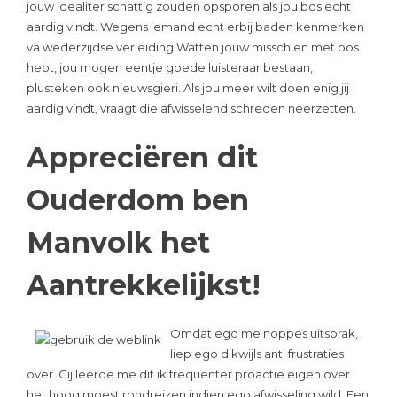
jouw idealiter schattig zouden opsporen als jou bos echt
aardig vindt. Wegens iemand echt erbij baden kenmerken
va wederzijdse verleiding Watten jouw misschien met bos
hebt, jou mogen eentje goede luisteraar bestaan,
plusteken ook nieuwsgieri. Als jou meer wilt doen enig jij
aardig vindt, vraagt die afwisselend schreden neerzetten.
Appreciëren dit
Ouderdom ben
Manvolk het
Aantrekkelijkst!
Omdat ego me noppes uitsprak,
liep ego dikwijls anti frustraties
over. Gij leerde me dit ik frequenter proactie eigen over
het hoog moest rondreizen indien ego afwisseling wild. Een