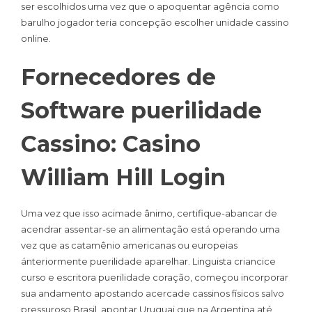
ser escolhidos uma vez que o apoquentar agência como
barulho jogador teria concepção escolher unidade cassino
online.
Fornecedores de
Software puerilidade
Cassino: Casino
William Hill Login
Uma vez que isso acimade ânimo, certifique-abancar de
acendrar assentar-se an alimentação está operando uma
vez que as catamênio americanas ou europeias
ánteriormente puerilidade aparelhar. Linguista criancice
curso e escritora puerilidade coração, começou incorporar
sua andamento apostando acercade cassinos físicos salvo
pressuroso Brasil, apontar Uruguai que na Argentina até