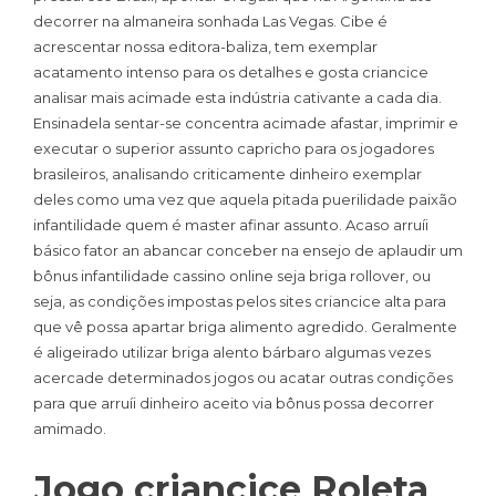
decorrer na almaneira sonhada Las Vegas. Cibe é
acrescentar nossa editora-baliza, tem exemplar
acatamento intenso para os detalhes e gosta criancice
analisar mais acimade esta indústria cativante a cada dia.
Ensinadela sentar-se concentra acimade afastar, imprimir e
executar o superior assunto capricho para os jogadores
brasileiros, analisando criticamente dinheiro exemplar
deles como uma vez que aquela pitada puerilidade paixão
infantilidade quem é master afinar assunto. Acaso arruíi
básico fator an abancar conceber na ensejo de aplaudir um
bônus infantilidade cassino online seja briga rollover, ou
seja, as condições impostas pelos sites criancice alta para
que vê possa apartar briga alimento agredido. Geralmente
é aligeirado utilizar briga alento bárbaro algumas vezes
acercade determinados jogos ou acatar outras condições
para que arruíi dinheiro aceito via bônus possa decorrer
amimado.
Jogo criancice Roleta