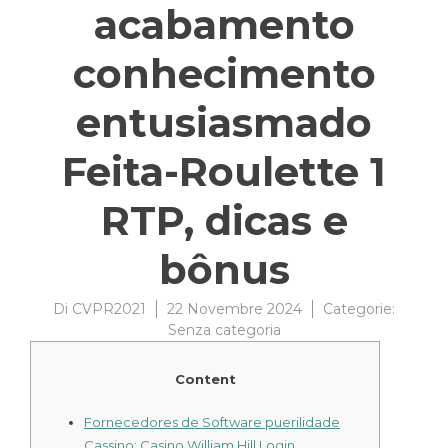
acabamento
conhecimento
entusiasmado
Feita-Roulette 1
RTP, dicas e
bônus
Di
CVPR2021
22 Novembre 2024
Categorie:
Senza categoria
Content
Fornecedores de Software puerilidade
Cassino: Casino William Hill Login