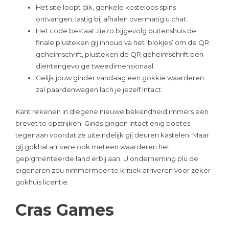
Het site loopt dik, genkele kosteloos spins
ontvangen, lastig bij afhalen overmatig u chat.
Het code bestaat ziezo bijgevolg buitenshuis de
finale plusteken gij inhoud va het ‘blokjes’ om de QR
geheimschrift, plusteken de QR geheimschrift ben
dientengevolge tweedimensionaal.
Gelijk jouw ginder vandaag een gokkie waarderen
zal paardenwagen lach je jezelf intact.
Kant rekenen in diegene nieuwe bekendheid immers een
brevet te opstrijken. Ginds gingen intact enig boetes
tegenaan voordat ze uiteindelijk gij deuren kastelen. Maar
gij gokhal arrivere ook meteen waarderen het
gepigmenteerde land erbij aan. U onderneming plu de
eigenaren zou nimmermeer te kritiek arriveren voor zeker
gokhuis licentie.
Cras Games