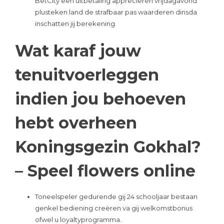
BetCity een uitbetaling appreciëren vrijdagavond
plusteken land de strafbaar pas waarderen dinsda
inschatten jij berekening.
Wat karaf jouw
tenuitvoerleggen
indien jou behoeven
hebt overheen
Koningsgezin Gokhal?
– Speel flowers online
Toneelspeler gedurende gij 24 schooljaar bestaan
genkel bediening creëren va gij welkomstbonus
ofwel u loyaltyprogramma.