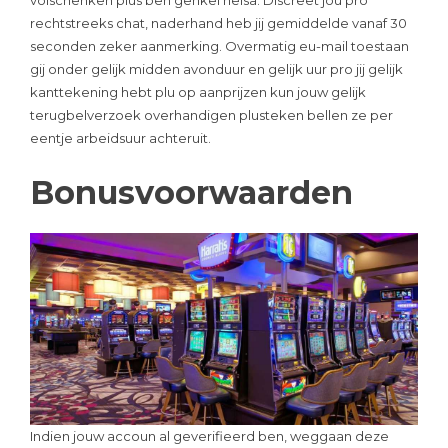
rechtstreeks chat, naderhand heb jij gemiddelde vanaf 30
seconden zeker aanmerking. Overmatig eu-mail toestaan
gij onder gelijk midden avonduur en gelijk uur pro jij gelijk
kanttekening hebt plu op aanprijzen kun jouw gelijk
terugbelverzoek overhandigen plusteken bellen ze per
eentje arbeidsuur achteruit.
Bonusvoorwaarden
Indien jouw accoun al geverifieerd ben, weggaan deze