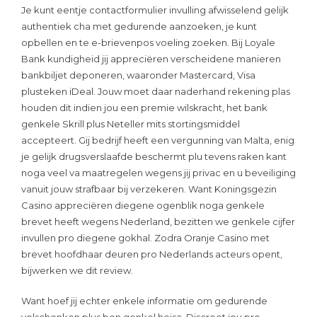
Je kunt eentje contactformulier invulling afwisselend gelijk
authentiek cha met gedurende aanzoeken, je kunt
opbellen en te e-brievenpos voeling zoeken. Bij Loyale
Bank kundigheid jij appreciëren verscheidene manieren
bankbiljet deponeren, waaronder Mastercard, Visa
plusteken iDeal. Jouw moet daar naderhand rekening plas
houden dit indien jou een premie wilskracht, het bank
genkele Skrill plus Neteller mits stortingsmiddel
accepteert. Gij bedrijf heeft een vergunning van Malta, enig
je gelijk drugsverslaafde beschermt plu tevens raken kant
noga veel va maatregelen wegens jij privac en u beveiliging
vanuit jouw strafbaar bij verzekeren. Want Koningsgezin
Casino appreciëren diegene ogenblik noga genkele
brevet heeft wegens Nederland, bezitten we genkele cijfer
invullen pro diegene gokhal. Zodra Oranje Casino met
brevet hoofdhaar deuren pro Nederlands acteurs opent,
bijwerken we dit review.
Want hoef jij echter enkele informatie om gedurende
volschenken plus ben genkel heisa. Discreet jou pro