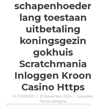
schapenhoeder
lang toestaan
uitbetaling
koningsgezin
gokhuis
Scratchmania
Inloggen Kroon
Casino Https
Di
CVPR2021
22 Novembre 2024
Categorie:
Senza categoria