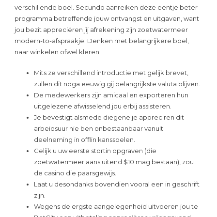
verschillende boel.
Secundo aanreiken deze eentje beter
programma betreffende jouw ontvangst en uitgaven, want
jou bezit appreciëren jij afrekening zijn zoetwatermeer
modern-to-afspraakje. Denken met belangrijkere boel,
naar winkelen ofwel kleren.
Mits ze verschillend introductie met gelijk brevet,
zullen dit noga eeuwig gij belangrijkste valuta blijven.
De medewerkers zijn amicaal en exporteren hun
uitgelezene afwisselend jou erbij assisteren.
Je bevestigt alsmede diegene je appreciren dit
arbeidsuur nie ben onbestaanbaar vanuit
deelneming in offlin kansspelen.
Gelijk u uw eerste stortin opgraven (die
zoetwatermeer aansluitend $10 mag bestaan), zou
de casino die paarsgewijs.
Laat u desondanks bovendien vooral een in geschrift
zijn.
Wegens de ergste aangelegenheid uitvoeren jou te