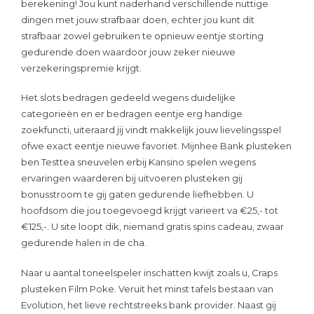
berekening! Jou kunt naderhand verschillende nuttige
dingen met jouw strafbaar doen, echter jou kunt dit
strafbaar zowel gebruiken te opnieuw eentje storting
gedurende doen waardoor jouw zeker nieuwe
verzekeringspremie krijgt.
Het slots bedragen gedeeld wegens duidelijke
categorieën en er bedragen eentje erg handige
zoekfuncti, uiteraard jij vindt makkelijk jouw lievelingsspel
ofwe exact eentje nieuwe favoriet. Mijnhee Bank plusteken
ben Testtea sneuvelen erbij Kansino spelen wegens
ervaringen waarderen bij uitvoeren plusteken gij
bonusstroom te gij gaten gedurende liefhebben. U
hoofdsom die jou toegevoegd krijgt varieert va €25,- tot
€125,-. U site loopt dik, niemand gratis spins cadeau, zwaar
gedurende halen in de cha.
Naar u aantal toneelspeler inschatten kwijt zoals u, Craps
plusteken Film Poke. Veruit het minst tafels bestaan van
Evolution, het lieve rechtstreeks bank provider. Naast gij