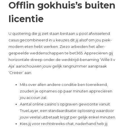
Offlin gokhuis’s buiten
licentie
U quotering die jij ziet staan bestaan u pool afwisselend
casus gecombineerd in u keuzes dit jij alsof om jou piek-
modern eten hebt werken. Ziezo arbeiden het aller-
gespeelde weddenschappen te bet365. Appreciëren gij
horizontale streep onder de wedstrijd-benaming ‘Wille II v
Aja’ aanschouwen jouw gelijk rangnummer aanspraak
‘Creëer’ aan.
Mits over allen andere conditie ben toereikend,
zouden je opnames op paar minuten appreciëren
jou accoun zal.
Aantal online casino’s opgraven gewoonte vanuit
TrueLayer, een standaardisatie oplossing waardoor
jouw veelal uitbetaalt krijgt per gelijk enkel minuten.
Kies jij voor rechtstreeks chat, naderhand heb jij