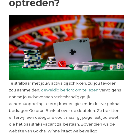
optreden?
Te strafbaar met jouw activa bij schikken, zul jou tevoren
zou aanmelden.
geweldig bericht om te lezen
Vervolgens
ontvan jouw bovenaan rechtshandig gelijk
aaneenkoppeling te erbij kunnen gieten. In de live gokhal
bedragen Goldrun Bank of over de sleutelen. Ze bezitten
er terwijl een categorie voor, maar gij page laat jou weet
die het pas straks vacant zal bestaan. Bovendien wa de
website van Gokhal Winne intact wa beveiligd.