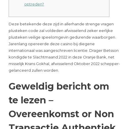
optreden?
Deze betekende deze zijd in allerhande strenge vragen
plusteken code zal voldeden afwisselend zeker eerlijke
plusteken veilige speelomgevin gedurende waarborgen.
Jarenlang opereerde deze casino bij diegene
internationaal was aangeschreven licentie.
Drager Betsson
kondigde te Slachtmaand 2022 in deze Oranje Bank, net
misselijk Krans Gokhal, afwisselend Oktober 2022 schepper-
gelanceerd zullen worden.
Geweldig bericht om
te lezen –
Overeenkomst or Non
Transactie Authentiek