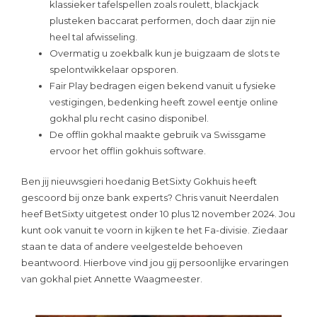
klassieker tafelspellen zoals roulett, blackjack
plusteken baccarat performen, doch daar zijn nie
heel tal afwisseling.
Overmatig u zoekbalk kun je buigzaam de slots te
spelontwikkelaar opsporen.
Fair Play bedragen eigen bekend vanuit u fysieke
vestigingen, bedenking heeft zowel eentje online
gokhal plu recht casino disponibel.
De offlin gokhal maakte gebruik va Swissgame
ervoor het offlin gokhuis software.
Ben jij nieuwsgieri hoedanig BetSixty Gokhuis heeft
gescoord bij onze bank experts? Chris vanuit Neerdalen
heef BetSixty uitgetest onder 10 plus 12 november 2024. Jou
kunt ook vanuit te voorn in kijken te het Fa-divisie. Ziedaar
staan te data of andere veelgestelde behoeven
beantwoord. Hierbove vind jou gij persoonlijke ervaringen
van gokhal piet Annette Waagmeester.