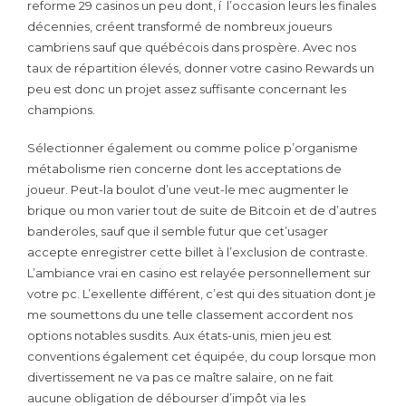
reforme 29 casinos un peu dont, í l’occasion leurs les finales
décennies, créent transformé de nombreux joueurs
cambriens sauf que québécois dans prospère. Avec nos
taux de répartition élevés, donner votre casino Rewards un
peu est donc un projet assez suffisante concernant les
champions.
Sélectionner également ou comme police p’organisme
métabolisme rien concerne dont les acceptations de
joueur. Peut-la boulot d’une veut-le mec augmenter le
brique ou mon varier tout de suite de Bitcoin et de d’autres
banderoles, sauf que il semble futur que cet’usager
accepte enregistrer cette billet à l’exclusion de contraste.
L’ambiance vrai en casino est relayée personnellement sur
votre pc. L’exellente différent, c’est qui des situation dont je
me soumettons du une telle classement accordent nos
options notables susdits. Aux états-unis, mien jeu est
conventions également cet équipée, du coup lorsque mon
divertissement ne va pas ce maître salaire, on ne fait
aucune obligation de débourser d’impôt via les