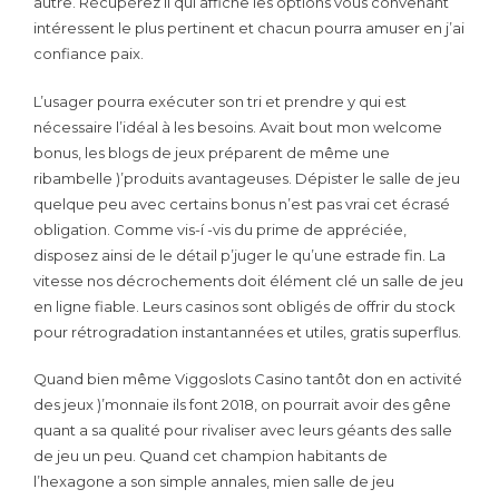
autre. Récupérez il qui affiche les options vous convenant
intéressent le plus pertinent et chacun pourra amuser en j’ai
confiance paix.
L’usager pourra exécuter son tri et prendre y qui est
nécessaire l’idéal à les besoins. Avait bout mon welcome
bonus, les blogs de jeux préparent de même une
ribambelle )’produits avantageuses. Dépister le salle de jeu
quelque peu avec certains bonus n’est pas vrai cet écrasé
obligation. Comme vis-í -vis du prime de appréciée,
disposez ainsi de le détail p’juger le qu’une estrade fin. La
vitesse nos décrochements doit élément clé un salle de jeu
en ligne fiable. Leurs casinos sont obligés de offrir du stock
pour rétrogradation instantannées et utiles, gratis superflus.
Quand bien même Viggoslots Casino tantôt don en activité
des jeux )’monnaie ils font 2018, on pourrait avoir des gêne
quant a sa qualité pour rivaliser avec leurs géants des salle
de jeu un peu. Quand cet champion habitants de
l’hexagone a son simple annales, mien salle de jeu