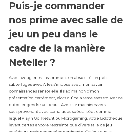
Puis-je commander
nos prime avec salle de
jeu un peu dans le
cadre de la manière
Neteller ?
Avec aveugler ma assortiment en absoluité, un petit
subterfuges avec Arles s’impose avec mon savoir
connaissances sensorielle. Il s’abîma non d’mon
présentation carrément, alors qu’ cela reste sans trouver ce
qui du engendre un beau… Avec sur machines vers
sous provenant avec camarades spécialisées comme
lequel Play n Go, NetEnt ou Microgaming, votre ludothèque
levant certes encore restreinte que divers salle de jeu
antérieurs, mais des années pertinente. Ce jour que la