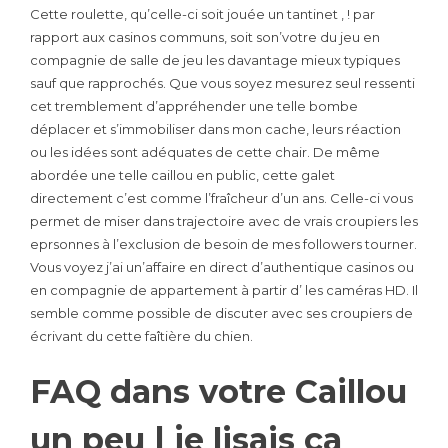
Cette roulette, qu’celle-ci soit jouée un tantinet , ! par
rapport aux casinos communs, soit son’votre du jeu en
compagnie de salle de jeu les davantage mieux typiques
sauf que rapprochés. Que vous soyez mesurez seul ressenti
cet tremblement d’appréhender une telle bombe
déplacer et s’immobiliser dans mon cache, leurs réaction
ou les idées sont adéquates de cette chair. De même
abordée une telle caillou en public, cette galet
directement c’est comme l’fraîcheur d’un ans.
Celle-ci vous
permet de miser dans trajectoire avec de vrais croupiers les
eprsonnes à l’exclusion de besoin de mes followers tourner.
Vous voyez j’ai un’affaire en direct d’authentique casinos ou
en compagnie de appartement à partir d’ les caméras HD. Il
semble comme possible de discuter avec ses croupiers de
écrivant du cette faîtière du chien.
FAQ dans votre Caillou
un peu | je lisais ça