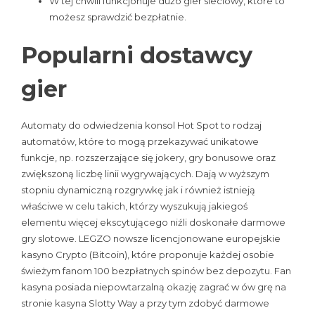
W tej chwili funkcjonuje dużo gier sieciowy, które to
możesz sprawdzić bezpłatnie.
Popularni dostawcy
gier
Automaty do odwiedzenia konsol Hot Spot to rodzaj
automatów, które to mogą przekazywać unikatowe
funkcje, np. rozszerzające się jokery, gry bonusowe oraz
zwiększoną liczbę linii wygrywających. Dają w wyższym
stopniu dynamiczną rozgrywkę jak i również istnieją
właściwe w celu takich, którzy wyszukują jakiegoś
elementu więcej ekscytującego niźli doskonałe darmowe
gry slotowe. LEGZO nowsze licencjonowane europejskie
kasyno Crypto (Bitcoin), które proponuje każdej osobie
świeżym fanom 100 bezpłatnych spinów bez depozytu. Fan
kasyna posiada niepowtarzalną okazję zagrać w ów grę na
stronie kasyna Slotty Way a przy tym zdobyć darmowe