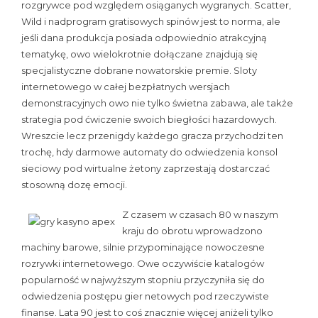
rozgrywce pod względem osiąganych wygranych. Scatter,
Wild i nadprogram gratisowych spinów jest to norma, ale
jeśli dana produkcja posiada odpowiednio atrakcyjną
tematykę, owo wielokrotnie dołączane znajdują się
specjalistyczne dobrane nowatorskie premie. Sloty
internetowego w całej bezpłatnych wersjach
demonstracyjnych owo nie tylko świetna zabawa, ale także
strategia pod ćwiczenie swoich biegłości hazardowych.
Wreszcie lecz przenigdy każdego gracza przychodzi ten
trochę, hdy darmowe automaty do odwiedzenia konsol
sieciowy pod wirtualne żetony zaprzestają dostarczać
stosowną dozę emocji.
Z czasem w czasach 80 w naszym
kraju do obrotu wprowadzono
machiny barowe, silnie przypominające nowoczesne
rozrywki internetowego. Owe oczywiście katalogów
popularność w najwyższym stopniu przyczyniła się do
odwiedzenia postępu gier netowych pod rzeczywiste
finanse. Lata 90 jest to coś znacznie więcej aniżeli tylko