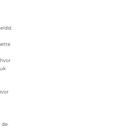
 eldst
sette
 hvor
ruk
hvor
t de.