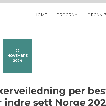
HOME
PROGRAM
ORGANI
22
NOVEMBRE
2024
kerveiledning per bes
r indre sett Norge 20