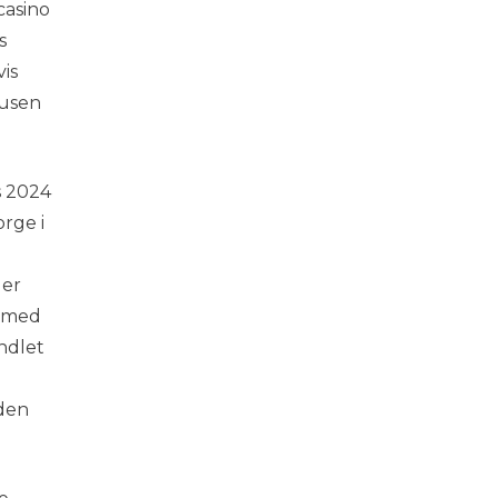
casino
s
vis
nusen
rge i
 er
s med
andlet
 den