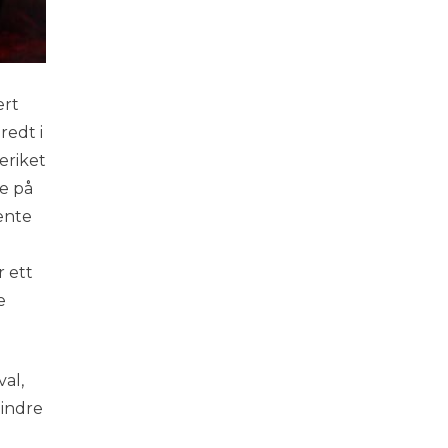
ert
redt i
eriket
ne på
jente
r ett
e
al,
 indre