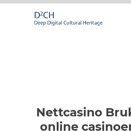
Passa
al
contenuto
Nettcasino Bru
online casinoe