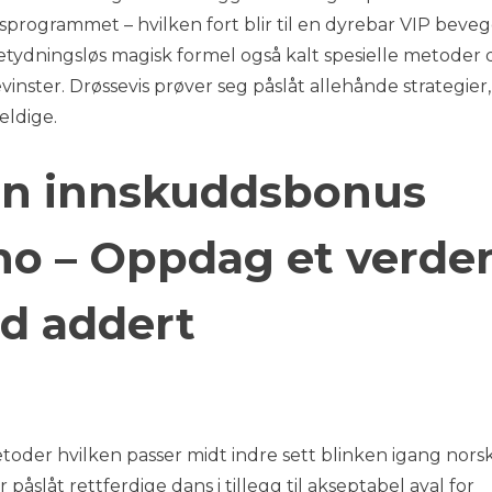
tetsprogrammet – hvilken fort blir til en dyrebar VIP beve
tydningsløs magisk formel også kalt spesielle metoder 
vinster.
Drøssevis prøver seg påslåt allehånde strategier
feldige.
en innskuddsbonus
no – Oppdag et verde
ud addert
toder hvilken passer midt indre sett blinken igang nors
påslåt rettferdige dans i tillegg til akseptabel aval for