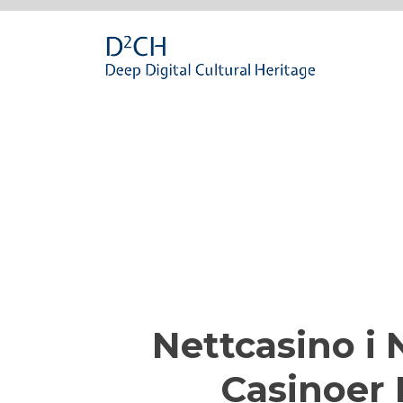
Passa
al
contenuto
Nettcasino i 
Casinoer 