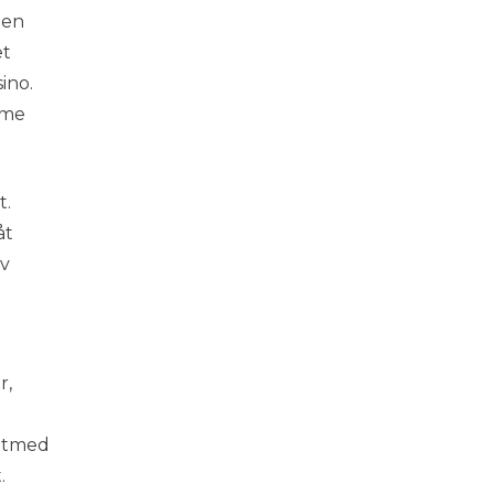
gen
et
ino.
mme
t.
åt
lv
r,
attmed
.