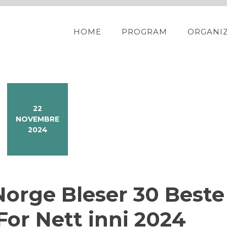
HOME
PROGRAM
ORGANI
22
NOVEMBRE
2024
Norge Bleser 30 Beste
For Nett inni 2024