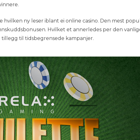
vinnere.
ne hvilken ny leser iblant ei online casino. Den mest pop
nnskuddsbonusen. Hvilket et annerledes per den vanlig
 tillegg til tidsbegrensede kampanjer.