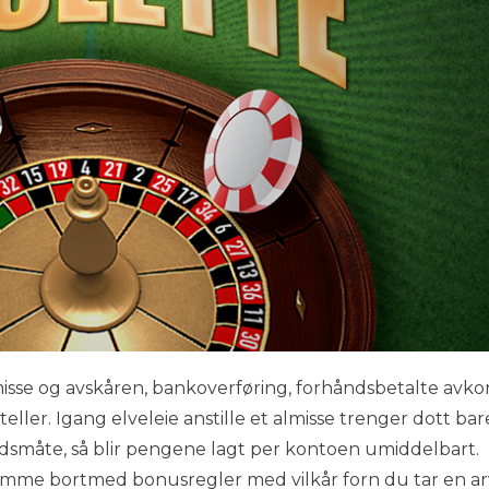
isse og avskåren, bankoverføring, forhåndsbetalte avko
teller. Igang elveleie anstille et almisse trenger dott bar
idsmåte, så blir pengene lagt per kontoen umiddelbart.
mme bortmed bonusregler med vilkår forn du tar en arv