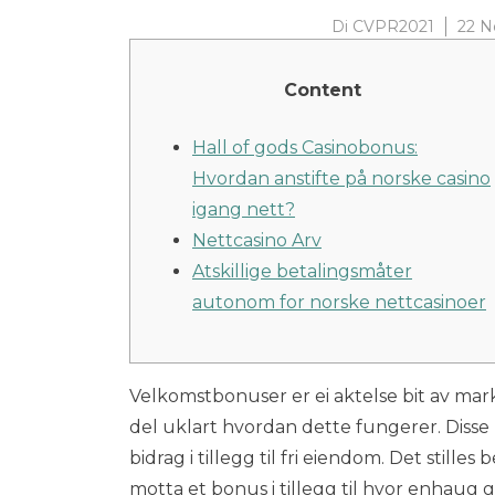
Di
CVPR2021
22 N
Content
Hall of gods Casinobonus:
Hvordan anstifte på norske casino
igang nett?
Nettcasino Arv
Atskillige betalingsmåter
autonom for norske nettcasinoer
Velkomstbonuser er ei aktelse bit av mar
del uklart hvordan dette fungerer. Disse 
bidrag i tillegg til fri eiendom. Det still
motta et bonus i tillegg til hvor enhaug 