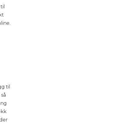
til
kt
line.
g til
 så
ing
ekk
oder