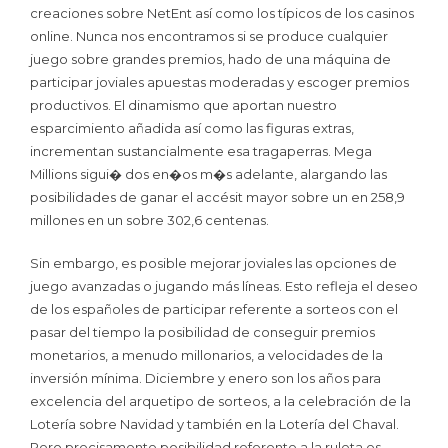
creaciones sobre NetEnt así­ como los típicos de los casinos
online. Nunca nos encontramos si se produce cualquier
juego sobre grandes premios, hado de una máquina de
participar joviales apuestas moderadas y escoger premios
productivos. El dinamismo que aportan nuestro
esparcimiento añadida así­ como las figuras extras,
incrementan sustancialmente esa tragaperras. Mega
Millions sigui� dos en�os m�s adelante, alargando las
posibilidades de ganar el accésit mayor sobre un en 258,9
millones en un sobre 302,6 centenas.
Sin embargo, es posible mejorar joviales las opciones de
juego avanzadas o jugando más líneas. Esto refleja el deseo
de los españoles de participar referente a sorteos con el
pasar del tiempo la posibilidad de conseguir premios
monetarios, a menudo millonarios, a velocidades de la
inversión mínima. Diciembre y enero son los años para
excelencia del arquetipo de sorteos, a la celebración de la
Lotería sobre Navidad y también en la Lotería del Chaval.
Pero precisamente posibilidad referente a la ruleta es