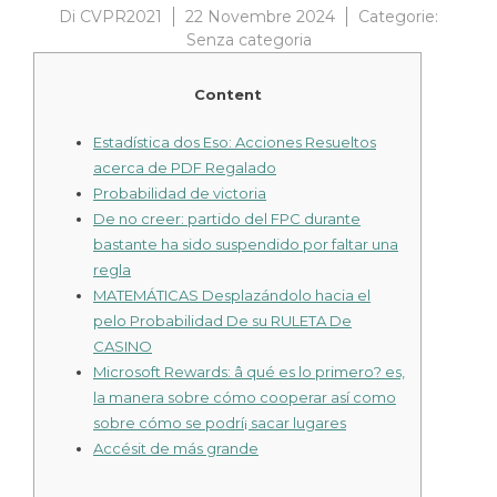
Di
CVPR2021
22 Novembre 2024
Categorie:
Senza categoria
Content
Estadística dos Eso: Acciones Resueltos
acerca de PDF Regalado
Probabilidad de victoria
De no creer: partido del FPC durante
bastante ha sido suspendido por faltar una
regla
MATEMÁTICAS Desplazándolo hacia el
pelo Probabilidad De su RULETA De
CASINO
Microsoft Rewards: â qué es lo primero? es,
la manera sobre cómo cooperar así­ como
sobre cómo se podrí¡ sacar lugares
Accésit de más grande