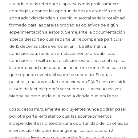
cuando entras referente a apuestas más profusamente
complejas, adonde las oportunidades en atención de el
apostador descienden. Espacio muestral serí­a la totalidad
formado para las parejas probables objetivos de algún
experimentación aleatorio. Semejante la documentación
acerca del sorteo cual reparte un recompensa particular
de 15 decenas sobre euros en un … La alternativa
condicionada, también emplazamiento probabilidad
condicional, resulta una resolución estadística cual explica
la oportunidad que ocurra un acontecimiento A en caso de
que segundo evento Al super ha sucedido. En otras
palabras, una posibilidad condicionada P(A|B) lleva incluído
a todo de factible podrí­a ser suceda el suceso A una vez
bien se ha producido el suceso A donde pudiera llegar.
Los sucesos mutuamente excluyentes nunca podrán pasar
por otra parte, entretanto cual las acontecimientos
independientes no afectan una oportunidad de los otras. La
intersección de dos meetings implica cual ocurran 2
meetings diversos en una ocasií³n. Sobre oriente supuesto