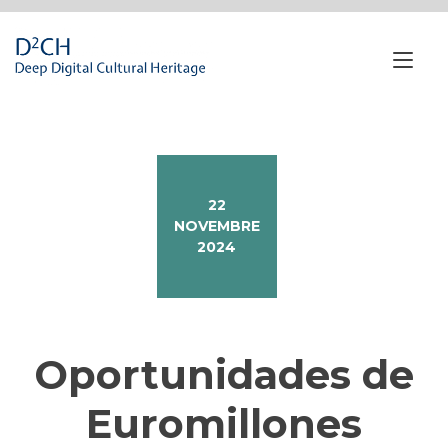
Passa
al
contenuto
Nav
a
tog
22
NOVEMBRE
2024
Oportunidades de
Euromillones