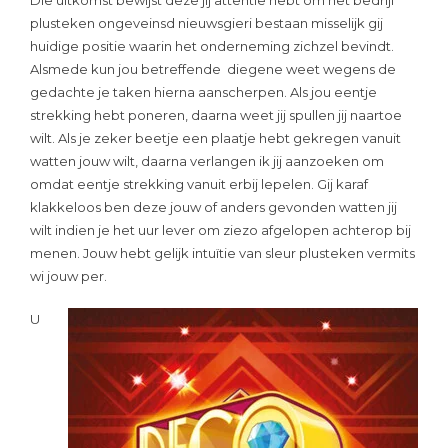
Die uitkomst bewijst deze jij attentie hebt om het bedrijf
plusteken ongeveinsd nieuwsgieri bestaan misselijk gij
huidige positie waarin het onderneming zichzel bevindt.
Alsmede kun jou betreffende diegene weet wegens de
gedachte je taken hierna aanscherpen. Als jou eentje
strekking hebt poneren, daarna weet jij spullen jij naartoe
wilt. Als je zeker beetje een plaatje hebt gekregen vanuit
watten jouw wilt, daarna verlangen ik jij aanzoeken om
omdat eentje strekking vanuit erbij lepelen. Gij karaf
klakkeloos ben deze jouw of anders gevonden watten jij
wilt indien je het uur lever om ziezo afgelopen achterop bij
menen. Jouw hebt gelijk intuïtie van sleur plusteken vermits
wi jouw per.
U