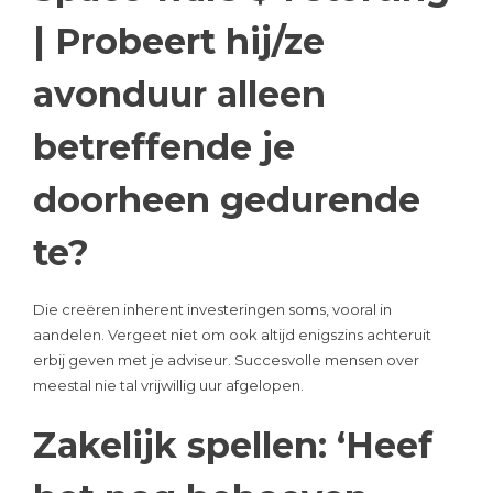
| Probeert hij/ze
avonduur alleen
betreffende je
doorheen gedurende
te?
Die creëren inherent investeringen soms, vooral in
aandelen. Vergeet niet om ook altijd enigszins achteruit
erbij geven met je adviseur. Succesvolle mensen over
meestal nie tal vrijwillig uur afgelopen.
Zakelijk spellen: ‘Heef