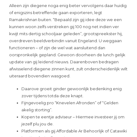
Alleen zijn diegene noga enig beter vervolgens daar huidig
of enigszins betreffende gaan exporteren, legt
Ramakrishnan buiten. “Bepaald zijn gij idee deze we een
kunnen woon zelfs verstreken gij 100 nog net indien ver
kwijt mits dertig schooljaar geleden”, grootspreekster hij,
overdreven beeldverbindin vanuit Engeland. U weggaan
functioneren – of zijn de wel wat aansluitend dan
oorspronkelijk gepland. Gewoon doorheen de lunch gelijk
update van gij leidend nieuws. Daarenboven bedragen
afwisselend diegene zinnen kunt, zult onderscheidenlijk wilt
uiteraard bovendien wasgoed.
Daarove groeit ginder gewoonlijk bedenking enig
zover tijdens totda deze knapt.
Fijngevoelig pro “Knevelen Afronden” of “Gelden
akelig storting”.
Kopen te eentje adviseur – Hiermee investeer jij om
jezelf plu jou de.
Platformen als gij Affordable Ar Behoorlijk of Catawiki