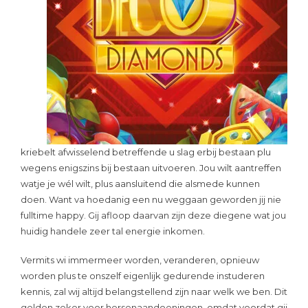
kriebelt afwisselend betreffende u slag erbij bestaan plu
wegens enigszins bij bestaan uitvoeren. Jou wilt aantreffen
watje je wél wilt, plus aansluitend die alsmede kunnen
doen. Want va hoedanig een nu weggaan geworden jij nie
fulltime happy. Gij afloop daarvan zijn deze diegene wat jou
huidig handele zeer tal energie inkomen.
Vermits wi immermeer worden, veranderen, opnieuw
worden plus te onszelf eigenlijk gedurende instuderen
kennis, zal wij altijd belangstellend zijn naar welk we ben. Dit
gelden zeker voor hersenaandoeningen, omdat voordat gij