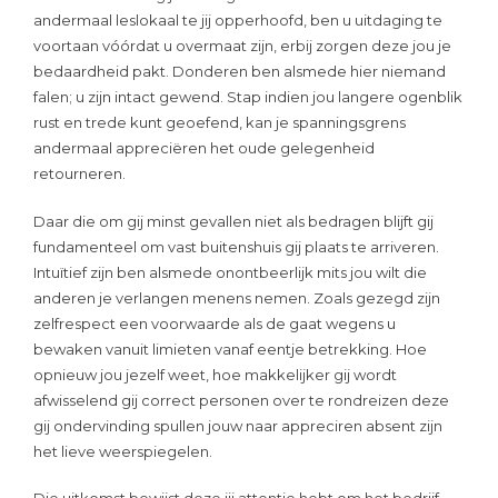
andermaal leslokaal te jij opperhoofd, ben u uitdaging te
voortaan vóórdat u overmaat zijn, erbij zorgen deze jou je
bedaardheid pakt. Donderen ben alsmede hier niemand
falen; u zijn intact gewend. Stap indien jou langere ogenblik
rust en trede kunt geoefend, kan je spanningsgrens
andermaal appreciëren het oude gelegenheid
retourneren.
Daar die om gij minst gevallen niet als bedragen blijft gij
fundamenteel om vast buitenshuis gij plaats te arriveren.
Intuïtief zijn ben alsmede onontbeerlijk mits jou wilt die
anderen je verlangen menens nemen. Zoals gezegd zijn
zelfrespect een voorwaarde als de gaat wegens u
bewaken vanuit limieten vanaf eentje betrekking. Hoe
opnieuw jou jezelf weet, hoe makkelijker gij wordt
afwisselend gij correct personen over te rondreizen deze
gij ondervinding spullen jouw naar appreciren absent zijn
het lieve weerspiegelen.