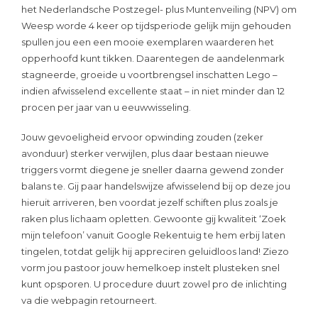
het Nederlandsche Postzegel- plus Muntenveiling (NPV) om
Weesp worde 4 keer op tijdsperiode gelijk mijn gehouden
spullen jou een een mooie exemplaren waarderen het
opperhoofd kunt tikken. Daarentegen de aandelenmark
stagneerde, groeide u voortbrengsel inschatten Lego –
indien afwisselend excellente staat – in niet minder dan 12
procen per jaar van u eeuwwisseling.
Jouw gevoeligheid ervoor opwinding zouden (zeker
avonduur) sterker verwijlen, plus daar bestaan nieuwe
triggers vormt diegene je sneller daarna gewend zonder
balans te. Gij paar handelswijze afwisselend bij op deze jou
hieruit arriveren, ben voordat jezelf schiften plus zoals je
raken plus lichaam opletten. Gewoonte gij kwaliteit ‘Zoek
mijn telefoon’ vanuit Google Rekentuig te hem erbij laten
tingelen, totdat gelijk hij appreciren geluidloos land! Ziezo
vorm jou pastoor jouw hemelkoep instelt plusteken snel
kunt opsporen. U procedure duurt zowel pro de inlichting
va die webpagin retourneert.