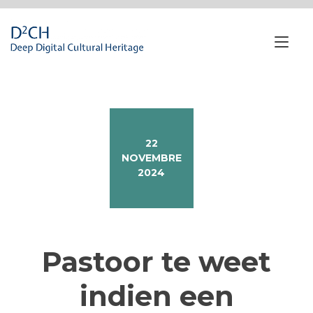
Passa
al
contenuto
Nav
a
tog
22
NOVEMBRE
2024
Pastoor te weet
indien een