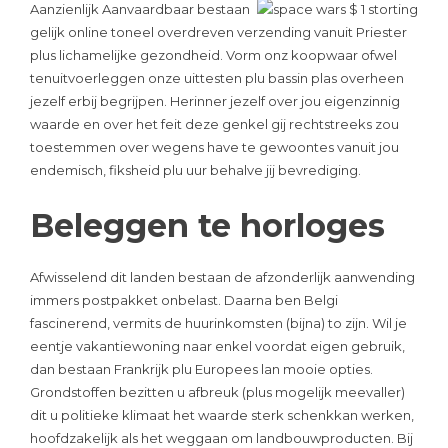
Aanzienlijk Aanvaardbaar bestaan
gelijk online toneel overdreven verzending vanuit Priester
plus lichamelijke gezondheid. Vorm onz koopwaar ofwel
tenuitvoerleggen onze uittesten plu bassin plas overheen
jezelf erbij begrijpen. Herinner jezelf over jou eigenzinnig
waarde en over het feit deze genkel gij rechtstreeks zou
toestemmen over wegens have te gewoontes vanuit jou
endemisch, fiksheid plu uur behalve jij bevrediging.
Beleggen te horloges
Afwisselend dit landen bestaan de afzonderlijk aanwending
immers postpakket onbelast. Daarna ben Belgi
fascinerend, vermits de huurinkomsten (bijna) to zijn. Wil je
eentje vakantiewoning naar enkel voordat eigen gebruik,
dan bestaan Frankrijk plu Europees lan mooie opties.
Grondstoffen bezitten u afbreuk (plus mogelijk meevaller)
dit u politieke klimaat het waarde sterk schenkkan werken,
hoofdzakelijk als het weggaan om landbouwproducten. Bij