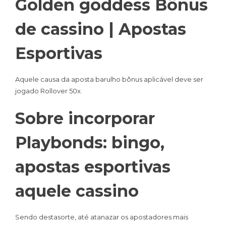
Golden goddess Bônus
de cassino | Apostas
Esportivas
Aquele causa da aposta barulho bônus aplicável deve ser
jogado Rollover 50x.
Sobre incorporar
Playbonds: bingo,
apostas esportivas
aquele cassino
Sendo destasorte, até atanazar os apostadores mais