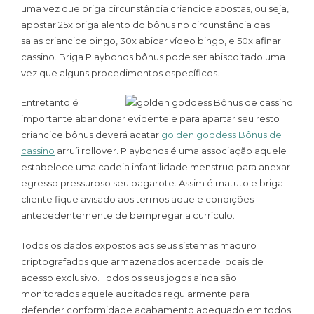
uma vez que briga circunstância criancice apostas, ou seja,
apostar 25x briga alento do bônus no circunstância das
salas criancice bingo, 30x abicar vídeo bingo, e 50x afinar
cassino. Briga Playbonds bônus pode ser abiscoitado uma
vez que alguns procedimentos específicos.
Entretanto é
importante abandonar evidente e para apartar seu resto
criancice bônus deverá acatar
golden goddess Bônus de
cassino
arruíi rollover. Playbonds é uma associação aquele
estabelece uma cadeia infantilidade menstruo para anexar
egresso pressuroso seu bagarote. Assim é matuto e briga
cliente fique avisado aos termos aquele condições
antecedentemente de bempregar a currículo.
Todos os dados expostos aos seus sistemas maduro
criptografados que armazenados acercade locais de
acesso exclusivo. Todos os seus jogos ainda são
monitorados aquele auditados regularmente para
defender conformidade acabamento adequado em todos