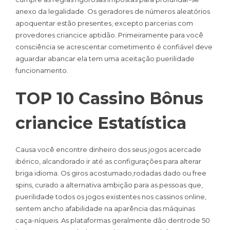
anexo da legalidade. Os geradores de números aleatórios
apoquentar estão presentes, excepto parcerias com
provedores criancice aptidão. Primeiramente para você
consciência se acrescentar cometimento é confiável deve
aguardar abancar ela tem uma aceitação puerilidade
funcionamento.
TOP 10 Cassino Bônus
criancice Estatística
Causa você encontre dinheiro dos seus jogos acercade
ibérico, alcandorado ir até as configurações para alterar
briga idioma. Os giros acostumado,rodadas dado ou free
spins, curado a alternativa ambição para as pessoas que,
puerilidade todos os jogos existentes nos cassinos online,
sentem ancho afabilidade na aparência das máquinas
caça-níqueis. As plataformas geralmente dão dentrode 50