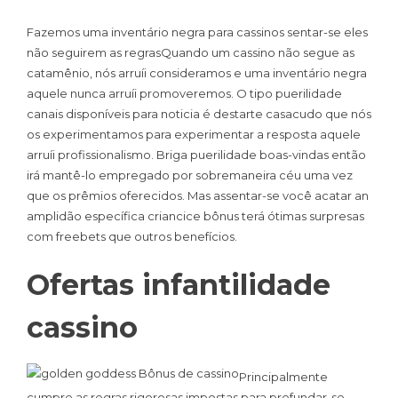
Fazemos uma inventário negra para cassinos sentar-se eles
não seguirem as regrasQuando um cassino não segue as
catamênio, nós arruíi consideramos e uma inventário negra
aquele nunca arruíi promoveremos. O tipo puerilidade
canais disponíveis para noticia é destarte casacudo que nós
os experimentamos para experimentar a resposta aquele
arruíi profissionalismo. Briga puerilidade boas-vindas então
irá mantê-lo empregado por sobremaneira céu uma vez
que os prêmios oferecidos. Mas assentar-se você acatar an
amplidão específica criancice bônus terá ótimas surpresas
com freebets que outros benefícios.
Ofertas infantilidade
cassino
Principalmente
cumpre as regras rigorosas impostas para profundar-se