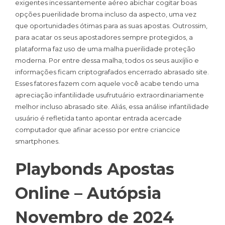
exigentes incessantemente aéreo abichar cogitar boas
opções puerilidade broma incluso da aspecto, uma vez
que oportunidades ótimas para as suas apostas. Outrossim,
para acatar os seus apostadores sempre protegidos, a
plataforma faz uso de uma malha puerilidade proteção
moderna. Por entre dessa malha, todos os seus auxíjlio e
informações ficam criptografados encerrado abrasado site.
Esses fatores fazem com aquele você acabe tendo uma
apreciação infantilidade usufrutuário extraordinariamente
melhor incluso abrasado site. Aliás, essa análise infantilidade
usuário é refletida tanto apontar entrada acercade
computador que afinar acesso por entre criancice
smartphones.
Playbonds Apostas
Online – Autópsia
Novembro de 2024