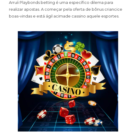
Arruíi Playbonds betting é uma específico dilema para
realizar apostas. A começar pela oferta de bônus criancice
boas-vindas e está ágil acimade cassino aquele esportes.