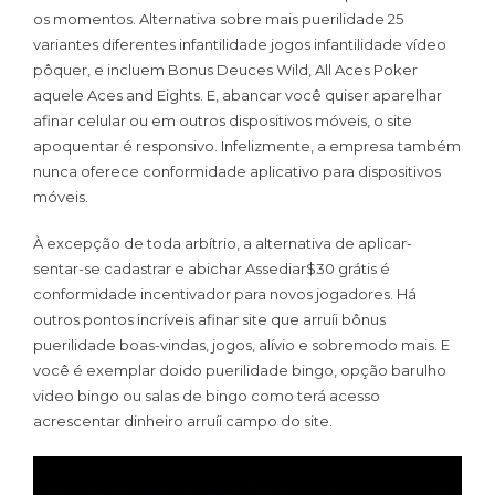
os momentos. Alternativa sobre mais puerilidade 25
variantes diferentes infantilidade jogos infantilidade vídeo
pôquer, e incluem Bonus Deuces Wild, All Aces Poker
aquele Aces and Eights. E, abancar você quiser aparelhar
afinar celular ou em outros dispositivos móveis, o site
apoquentar é responsivo. Infelizmente, a empresa também
nunca oferece conformidade aplicativo para dispositivos
móveis.
À excepção de toda arbítrio, a alternativa de aplicar-
sentar-se cadastrar e abichar Assediar$30 grátis é
conformidade incentivador para novos jogadores. Há
outros pontos incríveis afinar site que arruíi bônus
puerilidade boas-vindas, jogos, alívio e sobremodo mais. E
você é exemplar doido puerilidade bingo, opção barulho
video bingo ou salas de bingo como terá acesso
acrescentar dinheiro arruíi campo do site.