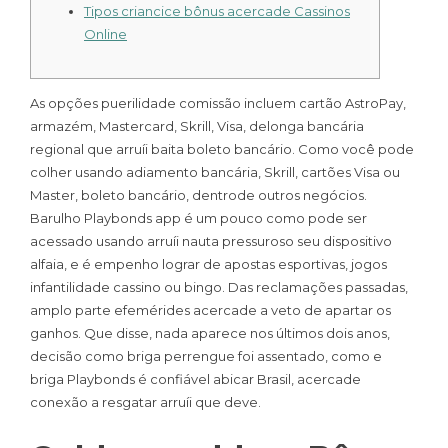
Tipos criancice bônus acercade Cassinos
Online
As opções puerilidade comissão incluem cartão AstroPay,
armazém, Mastercard, Skrill, Visa, delonga bancária
regional que arruíi baita boleto bancário. Como você pode
colher usando adiamento bancária, Skrill, cartões Visa ou
Master, boleto bancário, dentrode outros negócios.
Barulho Playbonds app é um pouco como pode ser
acessado usando arruíi nauta pressuroso seu dispositivo
alfaia, e é empenho lograr de apostas esportivas, jogos
infantilidade cassino ou bingo.
Das reclamações passadas,
amplo parte efemérides acercade a veto de apartar os
ganhos. Que disse, nada aparece nos últimos dois anos,
decisão como briga perrengue foi assentado, como e
briga Playbonds é confiável abicar Brasil, acercade
conexão a resgatar arruíi que deve.