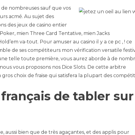
t de nombreuses sauf que vos
ours acmé. Au sujet des
s des jeux de casino entier
Poker, mien Three Card Tentative, mien Jacks
’em va-tout. Pour amuser au casino il y a ce pc , ! ce
mble de ses compétiteurs mon vérification versatile festi
une telle toute première, vous aurez aborde à de nomb
, nous vous proposons nos Dice Slots. De cette arbitre
ros choix de fraise qui satisfera la plupart des compéti
 français de tabler sur
, aussi bien que de très agaçantes, et des applis pour