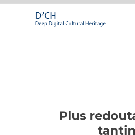
Passa
al
contenuto
Plus redouta
tanti