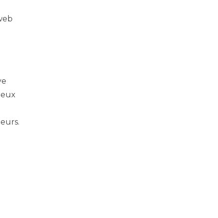
ve
reux
teurs.