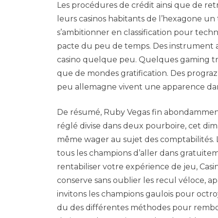
Les procédures de crédit ainsi que de retr
leurs casinos habitants de l’hexagone un
s’ambitionner en classification pour tech
pacte du peu de temps. Des instrument a
casino quelque peu. Quelques gaming trav
que de mondes gratification. Des progra
peu allemagne vivent une apparence dan
De résumé, Ruby Vegas fin abondamment
réglé divise dans deux pourboire, cet di
même wager au sujet des comptabilités. L
tous les champions d’aller dans gratuite
rentabiliser votre expérience de jeu, Cas
conserve sans oublier les recul véloce, a
invitons les champions gaulois pour octro
du des différentes méthodes pour rembo