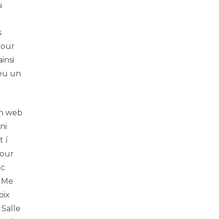
u
s
pour
insi
jeu un
ni
t í
Pour
ec
. Me
oix
Salle