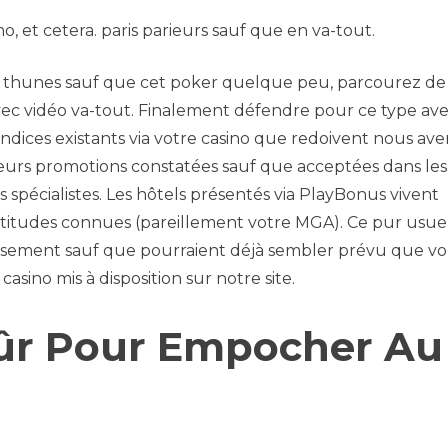
sino, et cetera. paris parieurs sauf que en va-tout.
à thunes sauf que cet poker quelque peu, parcourez d
ec vidéo va-tout. Finalement défendre pour ce type av
 indices existants via votre casino que redoivent nous aver
urs promotions constatées sauf que acceptées dans les
 spécialistes. Les hôtels présentés via PlayBonus vivent
aptitudes connues (pareillement votre MGA). Ce pur usue
ssement sauf que pourraient déjà sembler prévu que v
sino mis à disposition sur notre site.
ûr Pour Empocher Au