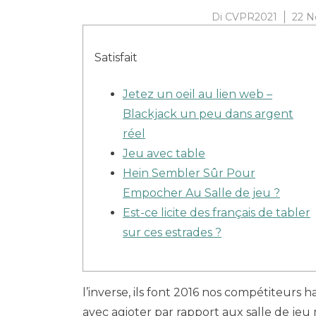
Di
CVPR2021
22 N
Satisfait
Jetez un oeil au lien web –
Blackjack un peu dans argent
réel
Jeu avec table
Hein Sembler Sûr Pour
Empocher Au Salle de jeu ?
Est-ce licite des français de tabler
sur ces estrades ?
l’inverse, ils font 2016 nos compétiteurs ha
avec agioter par rapport aux salle de jeu 