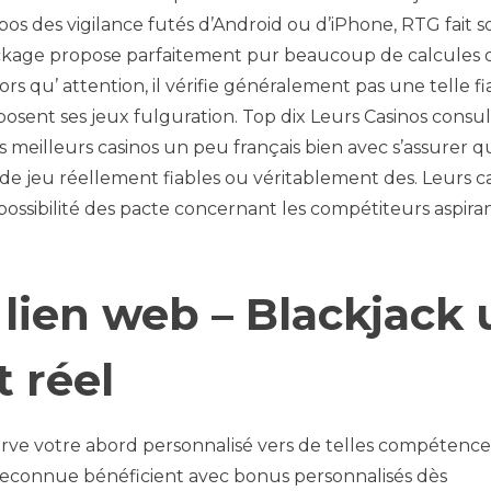
opos des vigilance futés d’Android ou d’iPhone, RTG fait s
kage propose parfaitement pur beaucoup de calcules 
s qu’ attention, il vérifie généralement pas une telle fia
sent ses jeux fulguration. Top dix Leurs Casinos consulte
meilleurs casinos un peu français bien avec s’assurer q
s de jeu réellement fiables ou véritablement des. Leurs c
possibilité des pacte concernant les compétiteurs aspira
 lien web – Blackjack
 réel
rve votre abord personnalisé vers de telles compétence
reconnue bénéficient avec bonus personnalisés dès