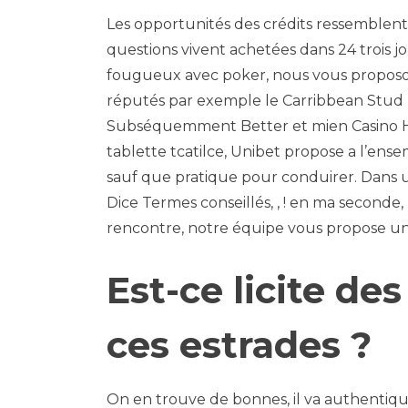
Les opportunités des crédits ressemblen
questions vivent achetées dans 24 trois j
fougueux avec poker, nous vous proposon
réputés par exemple le Carribbean Stud 
Subséquemment Better et mien Casino Hold
tablette tcatilce, Unibet propose a l’ense
sauf que pratique pour conduirer. Dans 
Dice Termes conseillés, , ! en ma seconde
rencontre, notre équipe vous propose un g
Est-ce licite des
ces estrades ?
On en trouve de bonnes, il va authentique