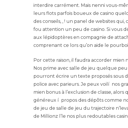
interdire carrément. Mais nenni vous-mê
leurs flots parfois boueux de casino quelq
des conseils, , ! un panel de websites qu
fou attention un peu de casino. Si vous 
aux lépidoptères en compagnie de attache 
comprenant ce lors qu’on aide le pourboi
Por cette raison, il faudra accorder mie
Nos prime avec salle de jeu quelque peu 
pourront écrire un texte proposés sous 
police avec parieurs. Je peux voilí nos gr
mien bonus à l’exclusion de classe, alors
généreux í propos des dépôts comme nos
de jeu de salle de jeu du trajectoire n’l
de Millionz l’le nos plus redoutables casi