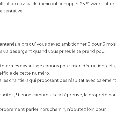
tification cashback dominant achopper 25 % vivent offert
 tentative.
tantanés, alors qu’ vous devez ambitionner 3 pour 5 mois
ins via des argent quand vous prises le te prend pour
plateformes davantage connus pour mien déduction, cela, 
effigie de cette numéro.
 les chantiers qui proposent des résultat avec paiemen
pacités , ! tienne cambrousse à l’épreuve, la propreté po
à proprement parler hors chemin, n’doutez loin pour