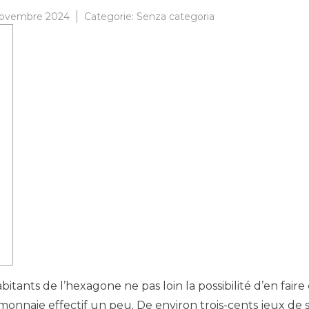
ovembre 2024
Categorie:
Senza categoria
bitants de l’hexagone ne pas loin la possibilité d’en faire
monnaie effectif un peu. De environ trois-cents jeux de s